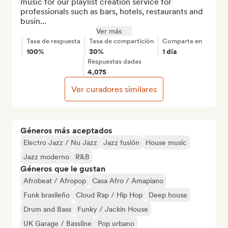
music for our playlist creation service for 
professionals such as bars, hotels, restaurants and 
busin...
Ver más
Tasa de respuesta
Tasa de compartición
Comparte en
100%
30%
1 día
Respuestas dadas
4,075
Ver curadores similares
Géneros más aceptados
Electro Jazz / Nu Jazz
Jazz fusión
House music
Jazz moderno
R&B
Géneros que le gustan
Afrobeat / Afropop
Casa Afro / Amapiano
Funk brasileño
Cloud Rap / Hip Hop
Deep house
Drum and Bass
Funky / Jackin House
UK Garage / Bassline
Pop urbano