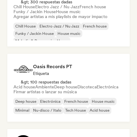
&gt; 300 respuestas dadas
Chill House
Electro Jazz / Nu Jazz
French house
Funky / Jackin House
House music
Agregar artistas a mis playlists de mayor impacto
Chill House
Electro Jazz / Nu Jazz
French house
Funky / Jackin House
House music
Melodic & Progressive House
Organic House / Downtempo
Oasis Records PT
Etiqueta
&gt; 100 respuestas dadas
Acid house
Ambiente
Deep house
Discoteca
Electrónica
Firmar artistas o lanzar su música
Deep house
Electrónica
French house
House music
Minimal
Nu-disco / Italo
Tech House
Acid house