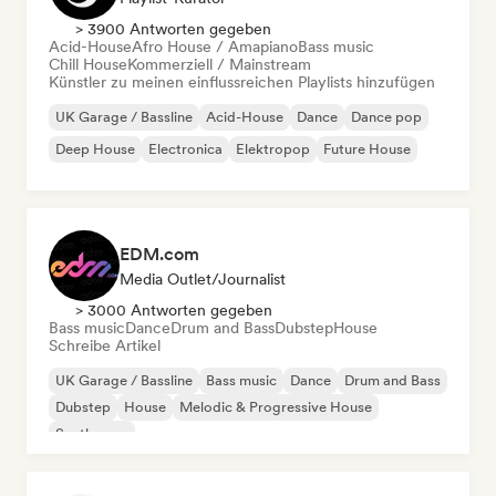
> 3900 Antworten gegeben
Acid-House
Afro House / Amapiano
Bass music
Chill House
Kommerziell / Mainstream
Künstler zu meinen einflussreichen Playlists hinzufügen
UK Garage / Bassline
Acid-House
Dance
Dance pop
Deep House
Electronica
Elektropop
Future House
EDM.com
Media Outlet/Journalist
> 3000 Antworten gegeben
Bass music
Dance
Drum and Bass
Dubstep
House
Schreibe Artikel
UK Garage / Bassline
Bass music
Dance
Drum and Bass
Dubstep
House
Melodic & Progressive House
Synthwave