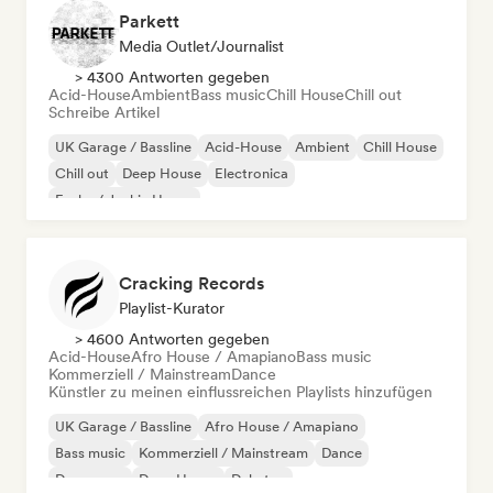
Parkett
Media Outlet/Journalist
> 4300 Antworten gegeben
Acid-House
Ambient
Bass music
Chill House
Chill out
Schreibe Artikel
UK Garage / Bassline
Acid-House
Ambient
Chill House
Chill out
Deep House
Electronica
Funky / Jackin House
Cracking Records
Playlist-Kurator
> 4600 Antworten gegeben
Acid-House
Afro House / Amapiano
Bass music
Kommerziell / Mainstream
Dance
Künstler zu meinen einflussreichen Playlists hinzufügen
UK Garage / Bassline
Afro House / Amapiano
Bass music
Kommerziell / Mainstream
Dance
Dance pop
Deep House
Dubstep