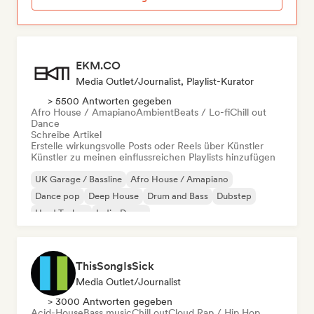
EKM.CO
Media Outlet/Journalist, Playlist-Kurator
> 5500 Antworten gegeben
Afro House / Amapiano
Ambient
Beats / Lo-fi
Chill out
Dance
Schreibe Artikel
Erstelle wirkungsvolle Posts oder Reels über Künstler
Künstler zu meinen einflussreichen Playlists hinzufügen
UK Garage / Bassline
Afro House / Amapiano
Dance pop
Deep House
Drum and Bass
Dubstep
Hard Techno
Indie-Dance
ThisSongIsSick
Media Outlet/Journalist
> 3000 Antworten gegeben
Acid-House
Bass music
Chill out
Cloud Rap / Hip Hop