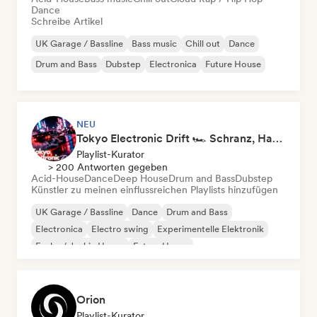
Dance
Schreibe Artikel
UK Garage / Bassline
Bass music
Chill out
Dance
Drum and Bass
Dubstep
Electronica
Future House
NEU
Tokyo Electronic Drift 🏎️ Schranz, Hard Techno & Anime EDM
Playlist-Kurator
> 200 Antworten gegeben
Acid-House
Dance
Deep House
Drum and Bass
Dubstep
Künstler zu meinen einflussreichen Playlists hinzufügen
UK Garage / Bassline
Dance
Drum and Bass
Electronica
Electro swing
Experimentelle Elektronik
Funky / Jackin House
Future House
Orion
Playlist-Kurator