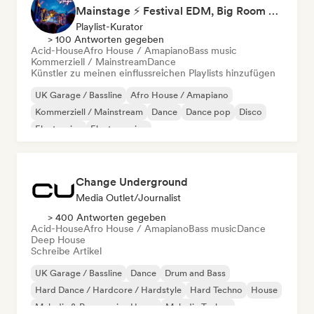
Mainstage ⚡ Festival EDM, Big Room & House Anthems
Playlist-Kurator
> 100 Antworten gegeben
Acid-House
Afro House / Amapiano
Bass music
Kommerziell / Mainstream
Dance
Künstler zu meinen einflussreichen Playlists hinzufügen
UK Garage / Bassline
Afro House / Amapiano
Kommerziell / Mainstream
Dance
Dance pop
Disco
Electronica
Electro swing
Change Underground
Media Outlet/Journalist
> 400 Antworten gegeben
Acid-House
Afro House / Amapiano
Bass music
Dance
Deep House
Schreibe Artikel
UK Garage / Bassline
Dance
Drum and Bass
Hard Dance / Hardcore / Hardstyle
Hard Techno
House
Melodic & Progressive House
Melodic Techno