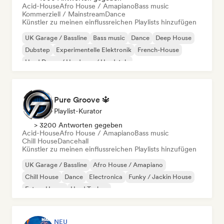
Acid-House
Afro House / Amapiano
Bass music
Kommerziell / Mainstream
Dance
Künstler zu meinen einflussreichen Playlists hinzufügen
UK Garage / Bassline
Bass music
Dance
Deep House
Dubstep
Experimentelle Elektronik
French-House
Hard Dance / Hardcore / Hardstyle
Pure Groove 🔱
Playlist-Kurator
> 3200 Antworten gegeben
Acid-House
Afro House / Amapiano
Bass music
Chill House
Dancehall
Künstler zu meinen einflussreichen Playlists hinzufügen
UK Garage / Bassline
Afro House / Amapiano
Chill House
Dance
Electronica
Funky / Jackin House
Future House
Hard Techno
NEU