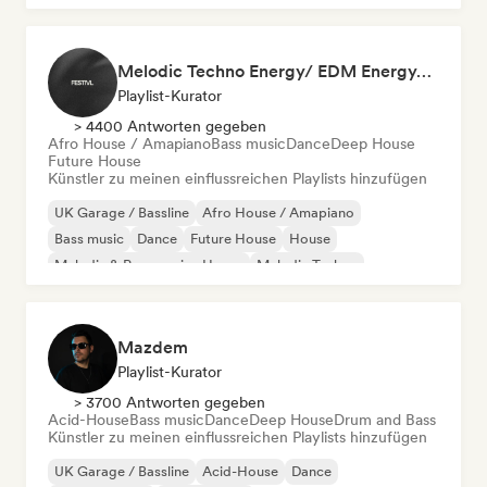
Melodic Techno Energy/ EDM Energy/Techno Masters
Playlist-Kurator
> 4400 Antworten gegeben
Afro House / Amapiano
Bass music
Dance
Deep House
Future House
Künstler zu meinen einflussreichen Playlists hinzufügen
UK Garage / Bassline
Afro House / Amapiano
Bass music
Dance
Future House
House
Melodic & Progressive House
Melodic Techno
Mazdem
Playlist-Kurator
> 3700 Antworten gegeben
Acid-House
Bass music
Dance
Deep House
Drum and Bass
Künstler zu meinen einflussreichen Playlists hinzufügen
UK Garage / Bassline
Acid-House
Dance