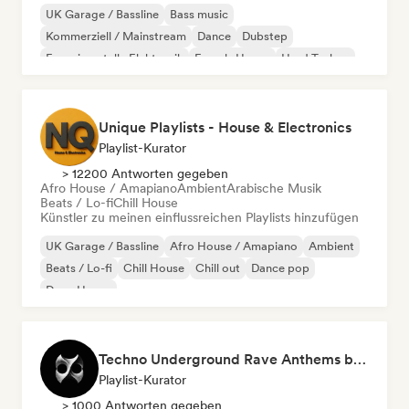
UK Garage / Bassline
Bass music
Kommerziell / Mainstream
Dance
Dubstep
Experimentelle Elektronik
French-House
Hard Techno
Unique Playlists - House & Electronics
Playlist-Kurator
> 12200 Antworten gegeben
Afro House / Amapiano
Ambient
Arabische Musik
Beats / Lo-fi
Chill House
Künstler zu meinen einflussreichen Playlists hinzufügen
UK Garage / Bassline
Afro House / Amapiano
Ambient
Beats / Lo-fi
Chill House
Chill out
Dance pop
Deep House
Techno Underground Rave Anthems by Orphium
Playlist-Kurator
> 1000 Antworten gegeben