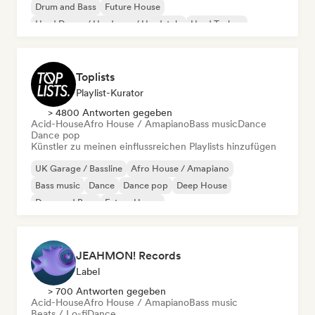
Drum and Bass
Future House
Hard Dance / Hardcore / Hardstyle
Hard Techno
Melodic & Progressive House
Toplists
Playlist-Kurator
> 4800 Antworten gegeben
Acid-House
Afro House / Amapiano
Bass music
Dance
Dance pop
Künstler zu meinen einflussreichen Playlists hinzufügen
UK Garage / Bassline
Afro House / Amapiano
Bass music
Dance
Dance pop
Deep House
Drum and Bass
Future House
JEAHMON! Records
Label
> 700 Antworten gegeben
Acid-House
Afro House / Amapiano
Bass music
Beats / Lo-fi
Dance