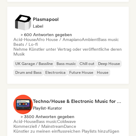
Plasmapool
Label
> 600 Antworten gegeben
Acid-House
Afro House / Amapiano
Ambient
Bass music
Beats / Lo-fi
Nehme Künstler unter Vertrag oder veröffentliche deren
Musik
UK Garage / Bassline
Bass music
Chill out
Deep House
Drum and Bass
Electronica
Future House
House
Techno/House & Electronic Music for Svea Playlists
Playlist-Kurator
> 3500 Antworten gegeben
Acid-House
Bass music
Coldwave
Kommerziell / Mainstream
Dance
Künstler zu meinen einflussreichen Playlists hinzufügen