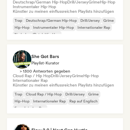
Deutschrap/German Hip-Hop
Drill/Jersey
Grime
Hip-Hop
Instrumentaler Hip-Hop
Künstler zu meinen einflussreichen Playlists hinzufügen
Trap
Deutschrap/German Hip-Hop
Drill/Jersey
Grime
Hip-Hop
Instrumentaler Hip-Hop
Internationaler Rap
Nederhop/Dutch Hip-Hop
She Got Bars
Playlist-Kurator
> 1300 Antworten gegeben
Cloud Rap / Hip Hop
Drill/Jersey
Grime
Hip-Hop
Internationaler Rap
Künstler zu meinen einflussreichen Playlists hinzufügen
Trap
Cloud Rap / Hip Hop
Drill/Jersey
Grime
Hip-Hop
Internationaler Rap
Rap auf Englisch
Französischer Rap