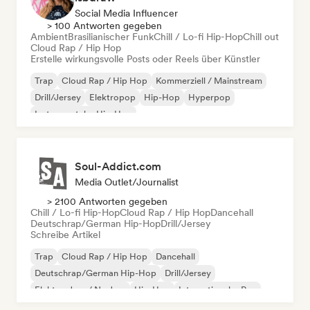
Social Media Influencer
> 100 Antworten gegeben
Ambient
Brasilianischer Funk
Chill / Lo-fi Hip-Hop
Chill out
Cloud Rap / Hip Hop
Erstelle wirkungsvolle Posts oder Reels über Künstler
Trap
Cloud Rap / Hip Hop
Kommerziell / Mainstream
Drill/Jersey
Elektropop
Hip-Hop
Hyperpop
Instrumentaler Hip-Hop
Soul-Addict.com
Media Outlet/Journalist
> 2100 Antworten gegeben
Chill / Lo-fi Hip-Hop
Cloud Rap / Hip Hop
Dancehall
Deutschrap/German Hip-Hop
Drill/Jersey
Schreibe Artikel
Trap
Cloud Rap / Hip Hop
Dancehall
Deutschrap/German Hip-Hop
Drill/Jersey
Elektro-Jazz / Nu Jazz
Hip-Hop
Internationaler Rap