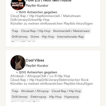
Flow 2.0 | Next Gen Hustle
Playlist-Kurator
> 1500 Antworten gegeben
Cloud Rap / Hip Hop
Kommerziell / Mainstream
Drill/Jersey
Grime
Hip-Hop
Künstler zu meinen einflussreichen Playlists hinzufügen
Trap
Cloud Rap / Hip Hop
Kommerziell / Mainstream
Drill/Jersey
Grime
Hip-Hop
Internationaler Rap
Rap auf Englisch
Cool Vibes
Playlist-Kurator
> 1200 Antworten gegeben
Afrobeat / Afropop
Chill / Lo-fi Hip-Hop
Cloud Rap / Hip Hop
Drill/Jersey
Elektronischer Rock
Künstler zu meinen einflussreichen Playlists hinzufügen
Trap
Afrobeat / Afropop
Cloud Rap / Hip Hop
Drill/Jersey
Elektropop
Hip-Hop
Hyperpop
Internationaler Rap