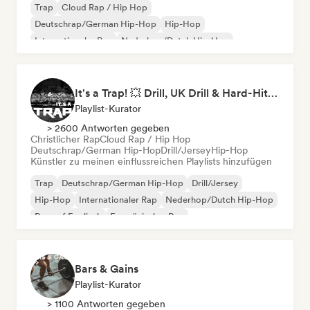
Trap
Cloud Rap / Hip Hop
Deutschrap/German Hip-Hop
Hip-Hop
Internationaler Rap
Nederhop/Dutch Hip-Hop
Rap auf Englisch
Französischer Rap
It's a Trap! 💥 Drill, UK Drill & Hard-Hitting Trap
Playlist-Kurator
> 2600 Antworten gegeben
Christlicher Rap
Cloud Rap / Hip Hop
Deutschrap/German Hip-Hop
Drill/Jersey
Hip-Hop
Künstler zu meinen einflussreichen Playlists hinzufügen
Trap
Deutschrap/German Hip-Hop
Drill/Jersey
Hip-Hop
Internationaler Rap
Nederhop/Dutch Hip-Hop
Rap auf Englisch
Französischer Rap
Bars & Gains
Playlist-Kurator
> 1100 Antworten gegeben