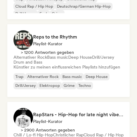
Cloud Rap / Hip Hop
Deutschrap/German Hip-Hop
Drill/Jersey
Funk
Grime
Reps to the Rhythm
Playlist-Kurator
> 1200 Antworten gegeben
Alternativer Rock
Bass music
Deep House
Drill/Jersey
Drum and Bass
Künstler zu meinen einflussreichen Playlists hinzufügen
Trap
Alternativer Rock
Bass music
Deep House
Drill/Jersey
Elektropop
Grime
Techno
RapStars - Hip-Hop for late night vibes (by Music Outsider)
Playlist-Kurator
> 2900 Antworten gegeben
Chill / Lo-fi Hip-Hop
Christlicher Rap
Cloud Rap / Hip Hop