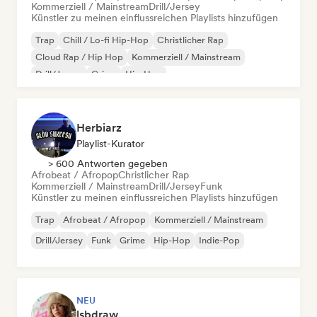
Kommerziell / Mainstream
Drill/Jersey
Künstler zu meinen einflussreichen Playlists hinzufügen
Trap
Chill / Lo-fi Hip-Hop
Christlicher Rap
Cloud Rap / Hip Hop
Kommerziell / Mainstream
Drill/Jersey
Grime
Hip-Hop
Herbiarz
Playlist-Kurator
> 600 Antworten gegeben
Afrobeat / Afropop
Christlicher Rap
Kommerziell / Mainstream
Drill/Jersey
Funk
Künstler zu meinen einflussreichen Playlists hinzufügen
Trap
Afrobeat / Afropop
Kommerziell / Mainstream
Drill/Jersey
Funk
Grime
Hip-Hop
Indie-Pop
NEU
lsbdraw