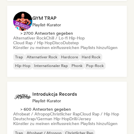
GYM TRAP
Playlist-Kurator
> 2700 Antworten gegeben
Alternativer Rock
Chill / Lo-fi Hip-Hop
Cloud Rap / Hip Hop
Disco
Dubstep
Künstler zu meinen einflussreichen Playlists hinzufügen
Trap
Alternativer Rock
Hardcore
Hard Rock
Hip-Hop
Internationaler Rap
Phonk
Pop-Rock
Introdukcja Records
Playlist-Kurator
> 600 Antworten gegeben
Afrobeat / Afropop
Christlicher Rap
Cloud Rap / Hip Hop
Deutschrap/German Hip-Hop
Drill/Jersey
Künstler zu meinen einflussreichen Playlists hinzufügen
Trap
Afrobeat / Afropop
Christlicher Rap