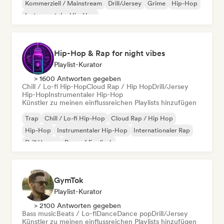
Kommerziell / Mainstream
Drill/Jersey
Grime
Hip-Hop
Instrumentaler Hip-Hop
Hip-Hop & Rap for night vibes
Playlist-Kurator
> 1600 Antworten gegeben
Chill / Lo-fi Hip-Hop
Cloud Rap / Hip Hop
Drill/Jersey
Hip-Hop
Instrumentaler Hip-Hop
Künstler zu meinen einflussreichen Playlists hinzufügen
Trap
Chill / Lo-fi Hip-Hop
Cloud Rap / Hip Hop
Hip-Hop
Instrumentaler Hip-Hop
Internationaler Rap
Drill/Jersey
Rap auf Englisch
GymTok
Playlist-Kurator
> 2100 Antworten gegeben
Bass music
Beats / Lo-fi
Dance
Dance pop
Drill/Jersey
Künstler zu meinen einflussreichen Playlists hinzufügen