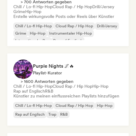
> 700 Antworten gegeben
Chill / Lo-fi Hip-Hop
Cloud Rap / Hip Hop
Drill/Jersey
Grime
Hip-Hop
Erstelle wirkungsvolle Posts oder Reels über Künstler
Chill / Lo-fi Hip-Hop
Cloud Rap / Hip Hop
Drill/Jersey
Grime
Hip-Hop
Instrumentaler Hip-Hop
Internationaler Rap
Rap auf Englisch
Purple Nights 🌌🔥
Playlist-Kurator
> 1600 Antworten gegeben
Chill / Lo-fi Hip-Hop
Cloud Rap / Hip Hop
Hip-Hop
Rap auf Englisch
R&B
Künstler zu meinen einflussreichen Playlists hinzufügen
Chill / Lo-fi Hip-Hop
Cloud Rap / Hip Hop
Hip-Hop
Rap auf Englisch
Trap
R&B