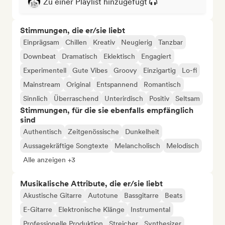
Zu einer Playlist hinzugefügt
Stimmungen, die er/sie liebt
Einprägsam
Chillen
Kreativ
Neugierig
Tanzbar
Downbeat
Dramatisch
Eklektisch
Engagiert
Experimentell
Gute Vibes
Groovy
Einzigartig
Lo-fi
Mainstream
Original
Entspannend
Romantisch
Sinnlich
Überraschend
Unterirdisch
Positiv
Seltsam
Stimmungen, für die sie ebenfalls empfänglich
sind
Authentisch
Zeitgenössische
Dunkelheit
Aussagekräftige Songtexte
Melancholisch
Melodisch
Alle anzeigen +3
Musikalische Attribute, die er/sie liebt
Akustische Gitarre
Autotune
Bassgitarre
Beats
E-Gitarre
Elektronische Klänge
Instrumental
Professionelle Produktion
Streicher
Synthesizer