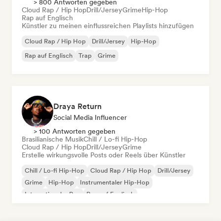
> 800 Antworten gegeben
Cloud Rap / Hip Hop
Drill/Jersey
Grime
Hip-Hop
Rap auf Englisch
Künstler zu meinen einflussreichen Playlists hinzufügen
Cloud Rap / Hip Hop
Drill/Jersey
Hip-Hop
Rap auf Englisch
Trap
Grime
Draya Return
Social Media Influencer
> 100 Antworten gegeben
Brasilianische Musik
Chill / Lo-fi Hip-Hop
Cloud Rap / Hip Hop
Drill/Jersey
Grime
Erstelle wirkungsvolle Posts oder Reels über Künstler
Chill / Lo-fi Hip-Hop
Cloud Rap / Hip Hop
Drill/Jersey
Grime
Hip-Hop
Instrumentaler Hip-Hop
Internationaler Rap
Rap auf Englisch