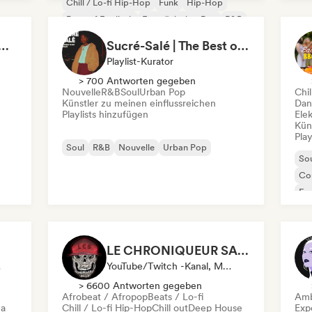
Chill / Lo-fi Hip-Hop
Funk
Hip-Hop
Rap auf Englisch
Französischer Rap
R&B
s That Give You Chills
Sucré-Salé | The Best of French R&B
Playlist-Kurator
> 700 Antworten gegeben
Nouvelle
R&B
Soul
Urban Pop
Chil
Künstler zu meinen einflussreichen
Dan
Playlists hinzufügen
Ele
Kün
Play
Soul
R&B
Nouvelle
Urban Pop
So
Co
Fu
LE CHRONIQUEUR SALE
ator
YouTube/Twitch -Kanal, Media Outlet/Journalist, Social Media Influencer
> 6600 Antworten gegeben
Afrobeat / Afropop
Beats / Lo-fi
Amb
ca
Chill / Lo-fi Hip-Hop
Chill out
Deep House
Exp