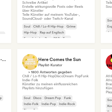
Schreibe Artikel
Tei
Erstelle wirkungsvolle Posts oder Reels
Sou
über Künstler
Teile Künstler auf meinem YouTube-,
SoundCloud- oder Twitch-Kanal
So
Soul
Chill / Lo-fi Hip-Hop
Grime
Exp
Hip-Hop
Rap auf Englisch
Jaz
ion
Französischer Rap
R&B
Trap
Morning Boost ☕ Feel-Good Funk, Soul & Neo-Soul to Wake Up
Here Comes the Sun
Playlist-Kurator
> 1800 Antworten gegeben
Chill / Lo-fi Hip-Hop
Disco
Dream Pop
Funk
Afr
Indie-Folk
Afr
Künstler zu meinen einflussreichen
Bras
Playlists hinzufügen
Kün
Play
op
Soul
Disco
Dream Pop
Funk
So
Indie-Folk
Indie-Pop
Indie-Rock
Kom
Nouvelle
Roc