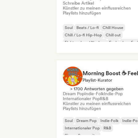
Schreibe Artikel
Künstler zu meinen einflussreichen
Playlists hinzufügen
Soul
Beats / Lo-fi
Chill House
Chill / Lo-fi Hip-Hop
Chill out
Elektro-Jazz / Nu Jazz
Funk
Jazz-Fus
Playlist-Kurator
> 1700 Antworten gegeben
Dream Pop
Indie-Folk
Indie-Pop
Internationaler Pop
R&B
Künstler zu meinen einflussreichen
Playlists hinzufügen
Soul
Dream Pop
Indie-Folk
Indie-P
Internationaler Pop
R&B
Singer-Songwriter