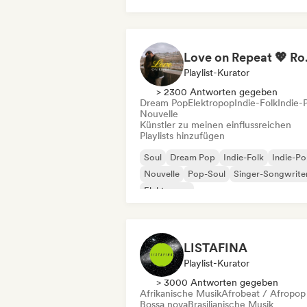
Love on Repe
Playlist-Kurator
> 2300 Antworten gegeben
Dream Pop
Elektropop
Indie-Folk
Indie-
Nouvelle
Künstler zu meinen einflussreichen
Playlists hinzufügen
Soul
Dream Pop
Indie-Folk
Indie-P
Nouvelle
Pop-Soul
Singer-Songwrite
Elektropop
LISTAFINA
Playlist-Kurator
> 3000 Antworten gegeben
Afrikanische Musik
Afrobeat / Afropop
Bossa nova
Brasilianische Musik