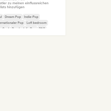
stler zu meinen einflussreichen
lists hinzufügen
ul
Dream Pop
Indie-Pop
ernationaler Pop
Lofi bedroom
p-Soul
Psychedelic Pop
R&B