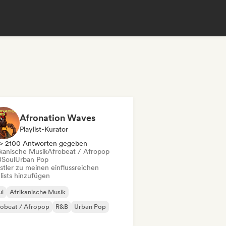
Afronation Waves
Playlist-Kurator
> 2100 Antworten gegeben
ikanische Musik
Afrobeat / Afropop
B
Soul
Urban Pop
stler zu meinen einflussreichen
lists hinzufügen
ul
Afrikanische Musik
robeat / Afropop
R&B
Urban Pop