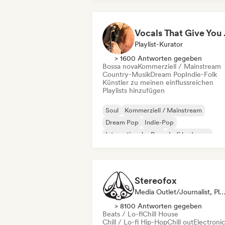
Vocal
Playlist-Kurator
> 1600 Antworten gegeben
Bossa nova
Kommerziell / Mainstream
Country-Musik
Dream Pop
Indie-Folk
Künstler zu meinen einflussreichen
Playlists hinzufügen
Soul
Kommerziell / Mainstream
Dream Pop
Indie-Pop
Internationaler Pop
Lofi bedroom
Pop-Soul
R&B
Stereofox
Media Outlet/Journalist, Playlist-Kur
> 8100 Antworten gegeben
Beats / Lo-fi
Chill House
Chill / Lo-fi Hip-Hop
Chill out
Electroni