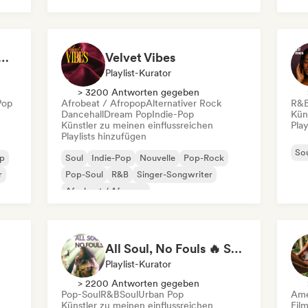
Af
at 💖 Romantic Indie Pop, Neo Soul & Singer-Songwriter
Velvet Vibes
Playlist-Kurator
> 3200 Antworten gegeben
Pop
Afrobeat / Afropop
Alternativer Rock
R&
Dancehall
Dream Pop
Indie-Pop
Kün
Künstler zu meinen einflussreichen
Play
Playlists hinzufügen
So
op
Soul
Indie-Pop
Nouvelle
Pop-Rock
r
Pop-Soul
R&B
Singer-Songwriter
Afrobeat / Afropop
All Soul, No Fouls 🔥 Smooth Contemporary R&B & Neo Soul
Playlist-Kurator
> 2200 Antworten gegeben
Pop-Soul
R&B
Soul
Urban Pop
Ame
Künstler zu meinen einflussreichen
Fil