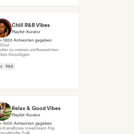
robeat / Afropop
Chill R&B Vibes
Playlist-Kurator
> 1300 Antworten gegeben
B
Soul
stler zu meinen einflussreichen
lists hinzufügen
ul
R&B
Relax & Good Vibes
Playlist-Kurator
> 1000 Antworten gegeben
ricana
Bossa nova
Dream Pop
mmusik
Indie-Folk