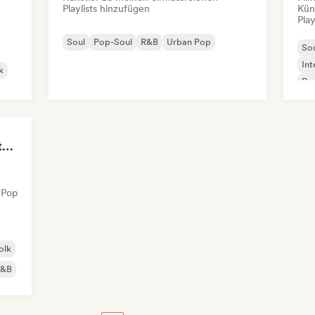
Playlists hinzufügen
Kün
Play
Soul
Pop-Soul
R&B
Urban Pop
So
Int
k
Po
The Anti-Anxiety Mixtape
 Pop
olk
R&B