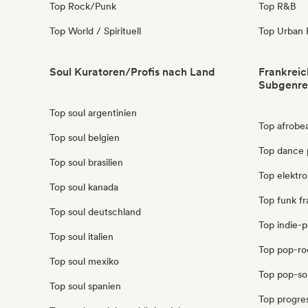
Top Rock/Punk
Top R&B
Top World / Spirituell
Top Urban 
Soul Kuratoren/Profis nach Land
Frankreic
Subgenre
Top soul argentinien
Top afrobea
Top soul belgien
Top dance 
Top soul brasilien
Top elektro
Top soul kanada
Top funk fr
Top soul deutschland
Top indie-p
Top soul italien
Top pop-ro
Top soul mexiko
Top pop-sou
Top soul spanien
Top progres