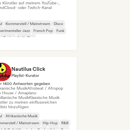
le Künstler auf meinem YouTube-,
ndCloud- oder Twitch-Kanal
ul
Kommerziell / Mainstream
Disco
erimenteller Jazz
French Pop
Funk
z-Fusion
Latin Pop
Nautilus Click
Playlist-Kurator
> 1400 Antworten gegeben
ikanische Musik
Afrobeat / Afropop
o House / Amapiano
ilianische Musik
Klassische Musik
stler zu meinen einflussreichen
lists hinzufügen
ul
Afrikanische Musik
merziell / Mainstream
Hip-Hop
R&B
k & Roll / Klassischer Rock
Urban Pop