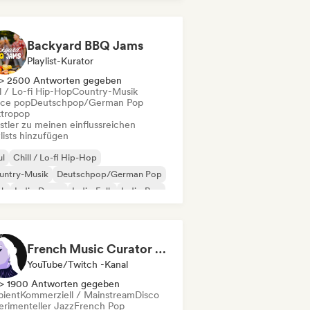
Backyard BBQ Jams
Playlist-Kurator
> 2500 Antworten gegeben
l / Lo-fi Hip-Hop
Country-Musik
ce pop
Deutschpop/German Pop
ktropop
stler zu meinen einflussreichen
lists hinzufügen
ul
Chill / Lo-fi Hip-Hop
untry-Musik
Deutschpop/German Pop
nk
Indie-Dance
Indie-Folk
Indie-Pop
French Music Curator (Stoopy)
YouTube/Twitch -Kanal
> 1900 Antworten gegeben
ient
Kommerziell / Mainstream
Disco
erimenteller Jazz
French Pop