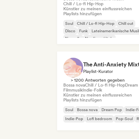
Chill / Lo-fi Hip-Hop
Künstler zu meinen einflussreichen
Playlists hinzufügen
Soul
Chill / Lo-fi Hip-Hop
Chill out
Disco
Funk
Lateinamerikanische Musi
Nouvelle
Nu-disco / Italo
Playlist-Kurator
> 1200 Antworten gegeben
Bossa nova
Chill / Lo-fi Hip-Hop
Dream
Filmmusik
Indie-Folk
Künstler zu meinen einflussreichen
Playlists hinzufügen
Soul
Bossa nova
Dream Pop
Indie-F
Indie-Pop
Lofi bedroom
Pop-Soul