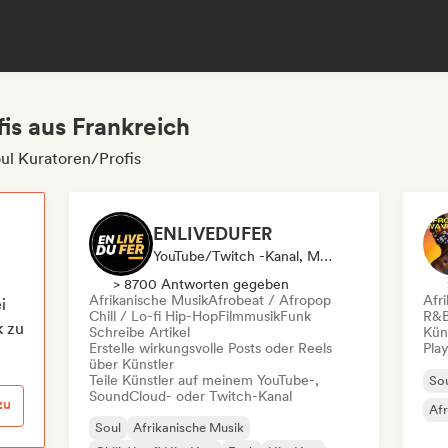
is aus Frankreich
ul Kuratoren/Profis
ENLIVEDUFER
YouTube/Twitch -Kanal, Media Outlet/Journalist, Social Media Influencer
> 8700 Antworten gegeben
Afrikanische Musik
Afrobeat / Afropop
Afr
i
Chill / Lo-fi Hip-Hop
Filmmusik
Funk
R&
k zu
Schreibe Artikel
Kün
Erstelle wirkungsvolle Posts oder Reels
Play
über Künstler
Teile Künstler auf meinem YouTube-,
So
SoundCloud- oder Twitch-Kanal
zu
Af
Soul
Afrikanische Musik