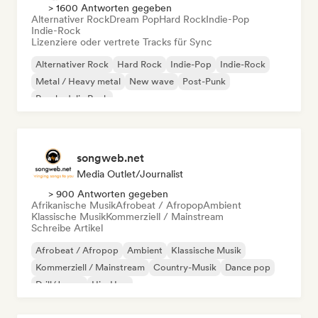
> 1600 Antworten gegeben
Alternativer Rock
Dream Pop
Hard Rock
Indie-Pop
Indie-Rock
Lizenziere oder vertrete Tracks für Sync
Alternativer Rock
Hard Rock
Indie-Pop
Indie-Rock
Metal / Heavy metal
New wave
Post-Punk
Psychedelic Rock
songweb.net
Media Outlet/Journalist
> 900 Antworten gegeben
Afrikanische Musik
Afrobeat / Afropop
Ambient
Klassische Musik
Kommerziell / Mainstream
Schreibe Artikel
Afrobeat / Afropop
Ambient
Klassische Musik
Kommerziell / Mainstream
Country-Musik
Dance pop
Drill/Jersey
Hip-Hop