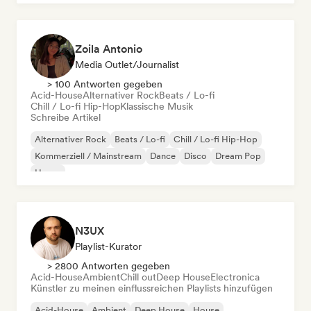
Zoila Antonio
Media Outlet/Journalist
> 100 Antworten gegeben
Acid-House
Alternativer Rock
Beats / Lo-fi
Chill / Lo-fi Hip-Hop
Klassische Musik
Schreibe Artikel
Alternativer Rock
Beats / Lo-fi
Chill / Lo-fi Hip-Hop
Kommerziell / Mainstream
Dance
Disco
Dream Pop
House
N3UX
Playlist-Kurator
> 2800 Antworten gegeben
Acid-House
Ambient
Chill out
Deep House
Electronica
Künstler zu meinen einflussreichen Playlists hinzufügen
Acid-House
Ambient
Deep House
House