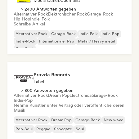
Media Outlet/Journalist
> 2400 Antworten gegeben
Alternativer Rock
Elektronischer Rock
Garage-Rock
Hip-Hop
Indie-Folk
Schreibe Artikel
Alternativer Rock
Garage-Rock
Indie-Folk
Indie-Pop
Indie-Rock
Internationaler Rap
Metal / Heavy metal
Pop-Rock
Pravda Records
Label
> 800 Antworten gegeben
Alternativer Rock
Dream Pop
Electronica
Garage-Rock
Indie-Pop
Nehme Künstler unter Vertrag oder veröffentliche deren
Musik
Alternativer Rock
Dream Pop
Garage-Rock
New wave
Pop-Soul
Reggae
Shoegaze
Soul