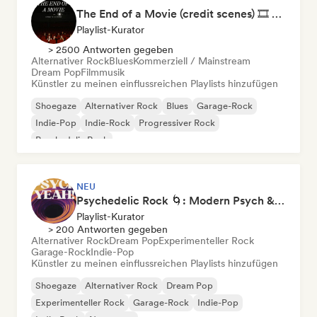
The End of a Movie (credit scenes) 🎞️ Cinematic Dream Pop & Bedroom Indie
Playlist-Kurator
> 2500 Antworten gegeben
Alternativer Rock
Blues
Kommerziell / Mainstream
Dream Pop
Filmmusik
Künstler zu meinen einflussreichen Playlists hinzufügen
Shoegaze
Alternativer Rock
Blues
Garage-Rock
Indie-Pop
Indie-Rock
Progressiver Rock
Psychedelic Rock
NEU
Psychedelic Rock 🌀: Modern Psych & Turkish Vibes
Playlist-Kurator
> 200 Antworten gegeben
Alternativer Rock
Dream Pop
Experimenteller Rock
Garage-Rock
Indie-Pop
Künstler zu meinen einflussreichen Playlists hinzufügen
Shoegaze
Alternativer Rock
Dream Pop
Experimenteller Rock
Garage-Rock
Indie-Pop