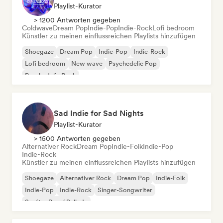
Playlist-Kurator
> 1200 Antworten gegeben
Coldwave
Dream Pop
Indie-Pop
Indie-Rock
Lofi bedroom
Künstler zu meinen einflussreichen Playlists hinzufügen
Shoegaze
Dream Pop
Indie-Pop
Indie-Rock
Lofi bedroom
New wave
Psychedelic Pop
Psychedelic Rock
Sad Indie for Sad Nights
Playlist-Kurator
> 1500 Antworten gegeben
Alternativer Rock
Dream Pop
Indie-Folk
Indie-Pop
Indie-Rock
Künstler zu meinen einflussreichen Playlists hinzufügen
Shoegaze
Alternativer Rock
Dream Pop
Indie-Folk
Indie-Pop
Indie-Rock
Singer-Songwriter
Sanfter Pop / Ballade