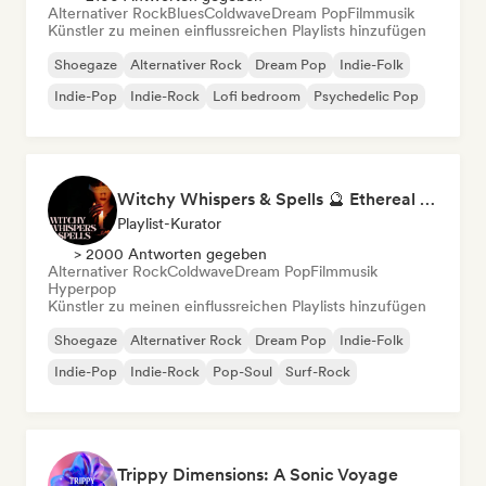
Alternativer Rock
Blues
Coldwave
Dream Pop
Filmmusik
Künstler zu meinen einflussreichen Playlists hinzufügen
Shoegaze
Alternativer Rock
Dream Pop
Indie-Folk
Indie-Pop
Indie-Rock
Lofi bedroom
Psychedelic Pop
Witchy Whispers & Spells 🔮 Ethereal Art Pop & Dream Pop
Playlist-Kurator
> 2000 Antworten gegeben
Alternativer Rock
Coldwave
Dream Pop
Filmmusik
Hyperpop
Künstler zu meinen einflussreichen Playlists hinzufügen
Shoegaze
Alternativer Rock
Dream Pop
Indie-Folk
Indie-Pop
Indie-Rock
Pop-Soul
Surf-Rock
Trippy Dimensions: A Sonic Voyage