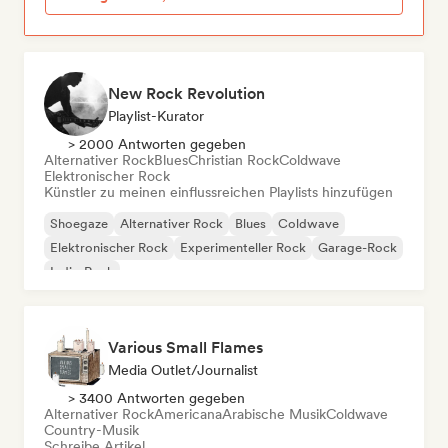
New Rock Revolution
Playlist-Kurator
> 2000 Antworten gegeben
Alternativer Rock
Blues
Christian Rock
Coldwave
Elektronischer Rock
Künstler zu meinen einflussreichen Playlists hinzufügen
Shoegaze
Alternativer Rock
Blues
Coldwave
Elektronischer Rock
Experimenteller Rock
Garage-Rock
Indie-Rock
Various Small Flames
Media Outlet/Journalist
> 3400 Antworten gegeben
Alternativer Rock
Americana
Arabische Musik
Coldwave
Country-Musik
Schreibe Artikel