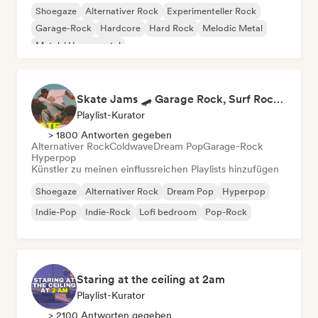
Shoegaze
Alternativer Rock
Experimenteller Rock
Garage-Rock
Hardcore
Hard Rock
Melodic Metal
Metal / Heavy metal
Skate Jams 🛹 Garage Rock, Surf Rock & Neo-Psych
Playlist-Kurator
> 1800 Antworten gegeben
Alternativer Rock
Coldwave
Dream Pop
Garage-Rock
Hyperpop
Künstler zu meinen einflussreichen Playlists hinzufügen
Shoegaze
Alternativer Rock
Dream Pop
Hyperpop
Indie-Pop
Indie-Rock
Lofi bedroom
Pop-Rock
Staring at the ceiling at 2am
Playlist-Kurator
> 2100 Antworten gegeben