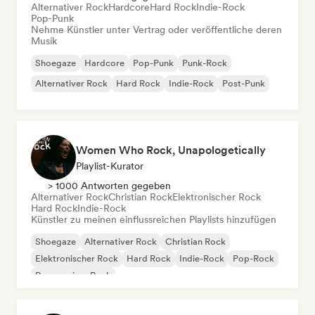
Alternativer Rock
Hardcore
Hard Rock
Indie-Rock
Pop-Punk
Nehme Künstler unter Vertrag oder veröffentliche deren
Musik
Shoegaze
Hardcore
Pop-Punk
Punk-Rock
Alternativer Rock
Hard Rock
Indie-Rock
Post-Punk
Women Who Rock, Unapologetically
Playlist-Kurator
> 1000 Antworten gegeben
Alternativer Rock
Christian Rock
Elektronischer Rock
Hard Rock
Indie-Rock
Künstler zu meinen einflussreichen Playlists hinzufügen
Shoegaze
Alternativer Rock
Christian Rock
Elektronischer Rock
Hard Rock
Indie-Rock
Pop-Rock
Progressiver Rock