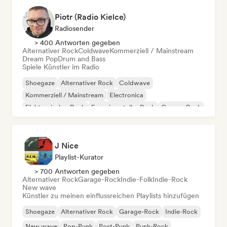
Piotr (Radio Kielce)
Radiosender
> 400 Antworten gegeben
Alternativer Rock
Coldwave
Kommerziell / Mainstream
Dream Pop
Drum and Bass
Spiele Künstler im Radio
Shoegaze
Alternativer Rock
Coldwave
Kommerziell / Mainstream
Electronica
Elektronischer Rock
Experimenteller Rock
Garage-Rock
J Nice
Playlist-Kurator
> 700 Antworten gegeben
Alternativer Rock
Garage-Rock
Indie-Folk
Indie-Rock
New wave
Künstler zu meinen einflussreichen Playlists hinzufügen
Shoegaze
Alternativer Rock
Garage-Rock
Indie-Rock
New wave
Pop-Punk
Post-Punk
Punk-Rock