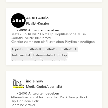
ADAD Audio
Playlist-Kurator
> 4900 Antworten gegeben
Beats / Lo-fi
Chill / Lo-fi Hip-Hop
Klassische Musik
Country-Musik
Drill/Jersey
Künstler zu meinen einflussreichen Playlists hinzufügen
Hip-Hop
Indie-Folk
Indie-Pop
Indie-Rock
Instrumental
Instrumentaler Hip-Hop
Internationaler Rap
Rap auf Englisch
indie now
Media Outlet/Journalist
> 2400 Antworten gegeben
Alternativer Rock
Elektronischer Rock
Garage-Rock
Hip-Hop
Indie-Folk
Schreibe Artikel