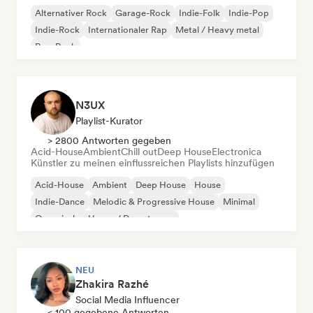
Alternativer Rock
Garage-Rock
Indie-Folk
Indie-Pop
Indie-Rock
Internationaler Rap
Metal / Heavy metal
Pop-Rock
N3UX
Playlist-Kurator
> 2800 Antworten gegeben
Acid-House
Ambient
Chill out
Deep House
Electronica
Künstler zu meinen einflussreichen Playlists hinzufügen
Acid-House
Ambient
Deep House
House
Indie-Dance
Melodic & Progressive House
Minimal
Organischer House / Downtempo
NEU
Zhakira Razhé
Social Media Influencer
< 100 gegebene Antworten