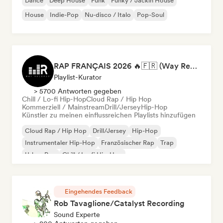
Dance
Deep House
Funk
Funky / Jackin House
House
Indie-Pop
Nu-disco / Italo
Pop-Soul
RAP FRANÇAIS 2026 🔥🇫🇷 (Way Records)
Playlist-Kurator
> 5700 Antworten gegeben
Chill / Lo-fi Hip-Hop
Cloud Rap / Hip Hop
Kommerziell / Mainstream
Drill/Jersey
Hip-Hop
Künstler zu meinen einflussreichen Playlists hinzufügen
Cloud Rap / Hip Hop
Drill/Jersey
Hip-Hop
Instrumentaler Hip-Hop
Französischer Rap
Trap
Urban Pop
Chill / Lo-fi Hip-Hop
Eingehendes Feedback
Rob Tavaglione/Catalyst Recording
Sound Experte