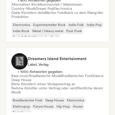
> 800 Antworten gegeben
Alternativer Rock
Kommerziell / Mainstream
Country-Musik
Dream Pop
Electronica
Gebe Künstlern detailliertes Feedback zu dem Klang/der
Produktion
Electronica
Experimenteller Rock
Indie-Folk
Indie-Pop
Indie-Rock
Metal / Heavy metal
Post-Punk
Rock & Roll / Klassischer Rock
Dreamers Island Entertainment
Label, Verlag
> 1000 Antworten gegeben
Bass music
Brasilianische Musik
Brasilianischer Funk
Dance
Deep House
Biete Künstlern einen Verlagsvertrag an
Nehme Künstler unter Vertrag oder veröffentliche deren
Musik
Brasilianischer Funk
Deep House
Electronica
Elektropop
Future House
Hip-Hop
House
Tech House