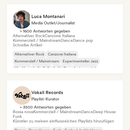
Luca Montanari
Media Outlet/Journalist
> 1600 Antworten gegeben
Alternativer Rock
Canzone Italiana
Kommerziell / Mainstream
Dance
Dance pop
Schreibe Artikel
Alternativer Rock
Canzone Italiana
Kommerziell / Mainstream
Experimenteller Jazz
Hip-Hop
Indie-Folk
Indie-Pop
Instrumental
Vokall Records
Playlist-Kurator
> 3500 Antworten gegeben
Bossa nova
Kommerziell / Mainstream
Dance
Deep House
Funk
Künstler zu meinen einflussreichen Playlists hinzufügen