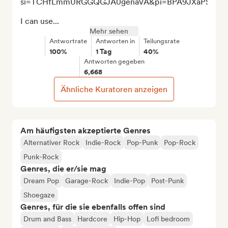
si=TCHfLmmURGGQGJA0genaVA&pi=BPA9JXaPSu6oA
I can use...
Mehr sehen
Antwortrate
Antworten in
Teilungsrate
100%
1 Tag
40%
Antworten gegeben
6,668
Ähnliche Kuratoren anzeigen
Am häufigsten akzeptierte Genres
Alternativer Rock
Indie-Rock
Pop-Punk
Pop-Rock
Punk-Rock
Genres, die er/sie mag
Dream Pop
Garage-Rock
Indie-Pop
Post-Punk
Shoegaze
Genres, für die sie ebenfalls offen sind
Drum and Bass
Hardcore
Hip-Hop
Lofi bedroom