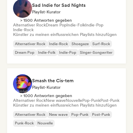
Sad Indie for Sad Nights
Playlist-Kurator
> 1500 Antworten gegeben
Alternativer Rock
Dream Pop
Indie-Folk
Indie-Pop
Indie-Rock
Künstler zu meinen einflussreichen Playlists hinzufügen
Alternativer Rock
Indie-Rock
Shoegaze
Surf-Rock
Dream Pop
Indie-Folk
Indie-Pop
Singer-Songwriter
Smash the Cis-tem
Playlist-Kurator
> 1000 Antworten gegeben
Alternativer Rock
New wave
Nouvelle
Pop-Punk
Post-Punk
Künstler zu meinen einflussreichen Playlists hinzufügen
Alternativer Rock
New wave
Pop-Punk
Post-Punk
Punk-Rock
Nouvelle