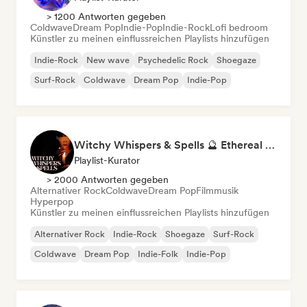
> 1200 Antworten gegeben
Coldwave
Dream Pop
Indie-Pop
Indie-Rock
Lofi bedroom
Künstler zu meinen einflussreichen Playlists hinzufügen
Indie-Rock
New wave
Psychedelic Rock
Shoegaze
Surf-Rock
Coldwave
Dream Pop
Indie-Pop
Witchy Whispers & Spells 🔮 Ethereal Art Pop & Dream Pop
Playlist-Kurator
> 2000 Antworten gegeben
Alternativer Rock
Coldwave
Dream Pop
Filmmusik
Hyperpop
Künstler zu meinen einflussreichen Playlists hinzufügen
Alternativer Rock
Indie-Rock
Shoegaze
Surf-Rock
Coldwave
Dream Pop
Indie-Folk
Indie-Pop