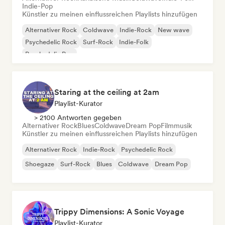
Indie-Pop
Künstler zu meinen einflussreichen Playlists hinzufügen
Alternativer Rock
Coldwave
Indie-Rock
New wave
Psychedelic Rock
Surf-Rock
Indie-Folk
Psychedelic Pop
Staring at the ceiling at 2am
Playlist-Kurator
> 2100 Antworten gegeben
Alternativer Rock
Blues
Coldwave
Dream Pop
Filmmusik
Künstler zu meinen einflussreichen Playlists hinzufügen
Alternativer Rock
Indie-Rock
Psychedelic Rock
Shoegaze
Surf-Rock
Blues
Coldwave
Dream Pop
Trippy Dimensions: A Sonic Voyage
Playlist-Kurator