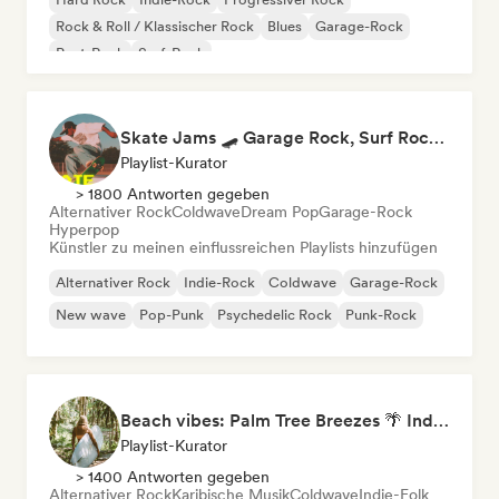
Rock & Roll / Klassischer Rock
Blues
Garage-Rock
Post-Rock
Surf-Rock
Skate Jams 🛹 Garage Rock, Surf Rock & Neo-Psych
Playlist-Kurator
> 1800 Antworten gegeben
Alternativer Rock
Coldwave
Dream Pop
Garage-Rock
Hyperpop
Künstler zu meinen einflussreichen Playlists hinzufügen
Alternativer Rock
Indie-Rock
Coldwave
Garage-Rock
New wave
Pop-Punk
Psychedelic Rock
Punk-Rock
Beach vibes: Palm Tree Breezes 🌴 Indie Folk, Acoustic & Singer-Songwriter
Playlist-Kurator
> 1400 Antworten gegeben
Alternativer Rock
Karibische Musik
Coldwave
Indie-Folk