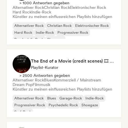
> 1000 Antworten gegeben
Alternativer Rock
Christian Rock
Elektronischer Rock
Hard Rock
Indie-Rock
Künstler zu meinen einflussreichen Playlists hinzufügen
Alternativer Rock
Christian Rock
Elektronischer Rock
Hard Rock
Indie-Rock
Progressiver Rock
Psychedelic Rock
Shoegaze
The End of a Movie (credit scenes) 🎞️ Cinematic Dream Pop & Bedroom Indie
Playlist-Kurator
> 2500 Antworten gegeben
Alternativer Rock
Blues
Kommerziell / Mainstream
Dream Pop
Filmmusik
Künstler zu meinen einflussreichen Playlists hinzufügen
Alternativer Rock
Blues
Garage-Rock
Indie-Rock
Progressiver Rock
Psychedelic Rock
Shoegaze
Surf-Rock