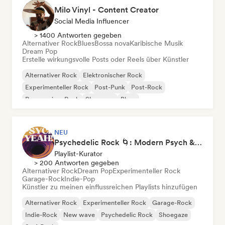
Milo Vinyl - Content Creator
Social Media Influencer
> 1400 Antworten gegeben
Alternativer Rock
Blues
Bossa nova
Karibische Musik
Dream Pop
Erstelle wirkungsvolle Posts oder Reels über Künstler
Alternativer Rock
Elektronischer Rock
Experimenteller Rock
Post-Punk
Post-Rock
Progressiver Rock
Shoegaze
Blues
NEU
Psychedelic Rock 🌀: Modern Psych & Turkish Vibes
Playlist-Kurator
> 200 Antworten gegeben
Alternativer Rock
Dream Pop
Experimenteller Rock
Garage-Rock
Indie-Pop
Künstler zu meinen einflussreichen Playlists hinzufügen
Alternativer Rock
Experimenteller Rock
Garage-Rock
Indie-Rock
New wave
Psychedelic Rock
Shoegaze