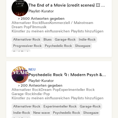
The End of a Movie (credit scenes) 🎞️ Cinematic Dream Pop & Bedroom Indie
Playlist-Kurator
> 2500 Antworten gegeben
Alternativer Rock
Blues
Kommerziell / Mainstream
Dream Pop
Filmmusik
Künstler zu meinen einflussreichen Playlists hinzufügen
Alternativer Rock
Blues
Garage-Rock
Indie-Rock
Progressiver Rock
Psychedelic Rock
Shoegaze
Surf-Rock
NEU
Psychedelic Rock 🌀: Modern Psych & Turkish Vibes
Playlist-Kurator
> 200 Antworten gegeben
Alternativer Rock
Dream Pop
Experimenteller Rock
Garage-Rock
Indie-Pop
Künstler zu meinen einflussreichen Playlists hinzufügen
Alternativer Rock
Experimenteller Rock
Garage-Rock
Indie-Rock
New wave
Psychedelic Rock
Shoegaze