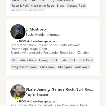
Rock & Roll / Klassischer Rock
Blues
Garage-Rock
Post-Rock
Surf-Rock
El Mostroso
Social Media Influencer
> 1900 Antworten gegeben
Alternativer Rock
Brasilianischer Funk
Coldwave
Dream Pop
Garage-Rock
Erstelle wirkungsvolle Posts oder Reels über Künstler
Alternativer Rock
Garage-Rock
Indie-Rock
Post-Punk
Progressiver Rock
Punk-Rock
Shoegaze
Coldwave
Skate Jams 🛹 Garage Rock, Surf Rock & Neo-Psych
Playlist-Kurator
> 1800 Antworten gegeben
Alternativer Rock
Coldwave
Dream Pop
Garage-Rock