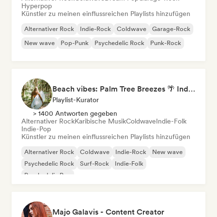
Hyperpop
Künstler zu meinen einflussreichen Playlists hinzufügen
Alternativer Rock
Indie-Rock
Coldwave
Garage-Rock
New wave
Pop-Punk
Psychedelic Rock
Punk-Rock
Beach vibes: Palm Tree Breezes 🌴 Indie Folk, Acoustic & Singer-Songwriter
Playlist-Kurator
> 1400 Antworten gegeben
Alternativer Rock
Karibische Musik
Coldwave
Indie-Folk
Indie-Pop
Künstler zu meinen einflussreichen Playlists hinzufügen
Alternativer Rock
Coldwave
Indie-Rock
New wave
Psychedelic Rock
Surf-Rock
Indie-Folk
Psychedelic Pop
Majo Galavis - Content Creator