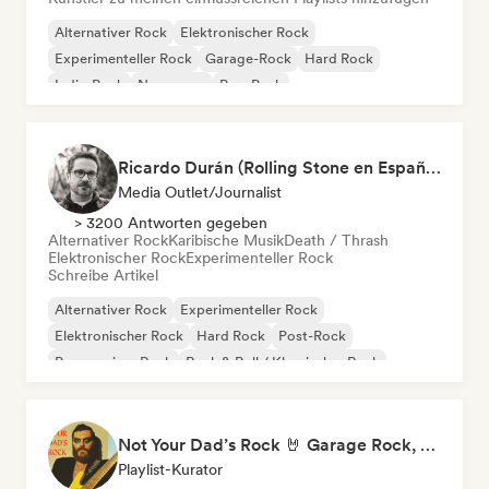
Alternativer Rock
Elektronischer Rock
Experimenteller Rock
Garage-Rock
Hard Rock
Indie-Rock
New wave
Pop-Punk
Ricardo Durán (Rolling Stone en Español-Editor-in-chief)
Media Outlet/Journalist
> 3200 Antworten gegeben
Alternativer Rock
Karibische Musik
Death / Thrash
Elektronischer Rock
Experimenteller Rock
Schreibe Artikel
Alternativer Rock
Experimenteller Rock
Elektronischer Rock
Hard Rock
Post-Rock
Progressiver Rock
Rock & Roll / Klassischer Rock
Karibische Musik
Not Your Dad’s Rock 🤘 Garage Rock, Alt-Rock & Indie Anthems
Playlist-Kurator