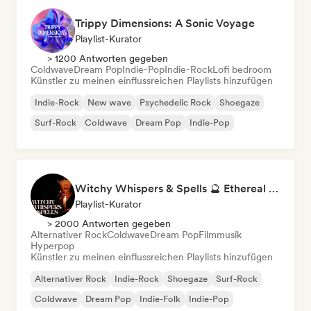
Trippy Dimensions: A Sonic Voyage
Playlist-Kurator
> 1200 Antworten gegeben
Coldwave
Dream Pop
Indie-Pop
Indie-Rock
Lofi bedroom
Künstler zu meinen einflussreichen Playlists hinzufügen
Indie-Rock
New wave
Psychedelic Rock
Shoegaze
Surf-Rock
Coldwave
Dream Pop
Indie-Pop
Witchy Whispers & Spells 🔮 Ethereal Art Pop & Dream Pop
Playlist-Kurator
> 2000 Antworten gegeben
Alternativer Rock
Coldwave
Dream Pop
Filmmusik
Hyperpop
Künstler zu meinen einflussreichen Playlists hinzufügen
Alternativer Rock
Indie-Rock
Shoegaze
Surf-Rock
Coldwave
Dream Pop
Indie-Folk
Indie-Pop