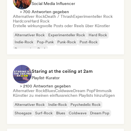
Social Media Influencer
> 700 Antworten gegeben
Alternativer Rock
Death / Thrash
Experimenteller Rock
Hardcore
Hard Rock
Erstelle wirkungsvolle Posts oder Reels über Künstler
Alternativer Rock
Experimenteller Rock
Hard Rock
Indie-Rock
Pop-Punk
Punk-Rock
Post-Rock
Progressiver Rock
Staring at the ceiling at 2am
Playlist-Kurator
> 2100 Antworten gegeben
Alternativer Rock
Blues
Coldwave
Dream Pop
Filmmusik
Künstler zu meinen einflussreichen Playlists hinzufügen
Alternativer Rock
Indie-Rock
Psychedelic Rock
Shoegaze
Surf-Rock
Blues
Coldwave
Dream Pop