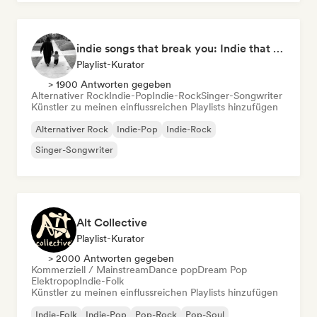
indie songs that break you: Indie that hits deep
Playlist-Kurator
> 1900 Antworten gegeben
Alternativer Rock
Indie-Pop
Indie-Rock
Singer-Songwriter
Künstler zu meinen einflussreichen Playlists hinzufügen
Alternativer Rock
Indie-Pop
Indie-Rock
Singer-Songwriter
Alt Collective
Playlist-Kurator
> 2000 Antworten gegeben
Kommerziell / Mainstream
Dance pop
Dream Pop
Elektropop
Indie-Folk
Künstler zu meinen einflussreichen Playlists hinzufügen
Indie-Folk
Indie-Pop
Pop-Rock
Pop-Soul