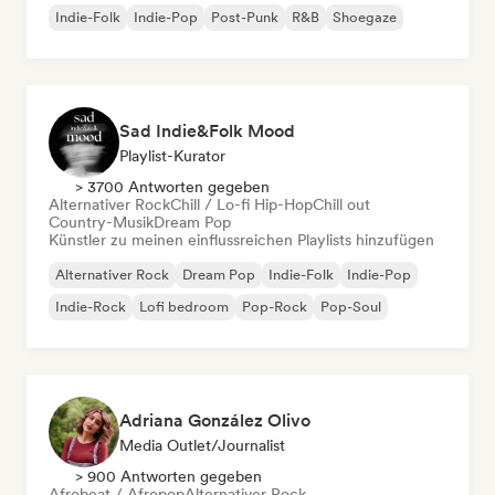
Indie-Folk
Indie-Pop
Post-Punk
R&B
Shoegaze
Sad Indie&Folk Mood
Playlist-Kurator
> 3700 Antworten gegeben
Alternativer Rock
Chill / Lo-fi Hip-Hop
Chill out
Country-Musik
Dream Pop
Künstler zu meinen einflussreichen Playlists hinzufügen
Alternativer Rock
Dream Pop
Indie-Folk
Indie-Pop
Indie-Rock
Lofi bedroom
Pop-Rock
Pop-Soul
Adriana González Olivo
Media Outlet/Journalist
> 900 Antworten gegeben
Afrobeat / Afropop
Alternativer Rock