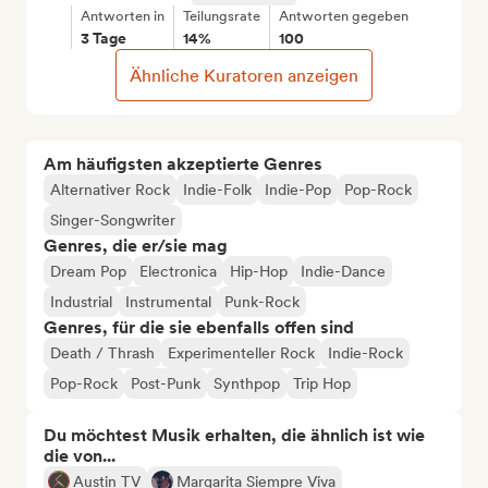
Antworten in
Teilungsrate
Antworten gegeben
3 Tage
14%
100
Ähnliche Kuratoren anzeigen
Am häufigsten akzeptierte Genres
Alternativer Rock
Indie-Folk
Indie-Pop
Pop-Rock
Singer-Songwriter
Genres, die er/sie mag
Dream Pop
Electronica
Hip-Hop
Indie-Dance
Industrial
Instrumental
Punk-Rock
Genres, für die sie ebenfalls offen sind
Death / Thrash
Experimenteller Rock
Indie-Rock
Pop-Rock
Post-Punk
Synthpop
Trip Hop
Du möchtest Musik erhalten, die ähnlich ist wie
die von...
Austin TV
Margarita Siempre Viva