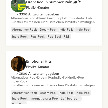
Drenched in Summer Rain 🌧️🌴
Playlist-Kurator
> 3300 Antworten gegeben
Alternativer Rock
Blues
Dream Pop
Filmmusik
Indie-Folk
Künstler zu meinen einflussreichen Playlists hinzufügen
Alternativer Rock
Dream Pop
Indie-Folk
Indie-Pop
Indie-Rock
Pop-Rock
Pop-Soul
R&B
Emotional Hits
Playlist-Kurator
> 3500 Antworten gegeben
Alternativer Rock
Dream Pop
Indie-Folk
Indie-Pop
Indie-Rock
Künstler zu meinen einflussreichen Playlists hinzufügen
Alternativer Rock
Dream Pop
Indie-Folk
Indie-Pop
Indie-Rock
Internationaler Pop
Lofi bedroom
Pop-Soul