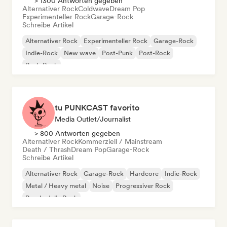
> 1300 Antworten gegeben
Alternativer Rock
Coldwave
Dream Pop
Experimenteller Rock
Garage-Rock
Schreibe Artikel
Alternativer Rock
Experimenteller Rock
Garage-Rock
Indie-Rock
New wave
Post-Punk
Post-Rock
Punk-Rock
tu PUNKCAST favorito
Media Outlet/Journalist
> 800 Antworten gegeben
Alternativer Rock
Kommerziell / Mainstream
Death / Thrash
Dream Pop
Garage-Rock
Schreibe Artikel
Alternativer Rock
Garage-Rock
Hardcore
Indie-Rock
Metal / Heavy metal
Noise
Progressiver Rock
Psychedelic Rock