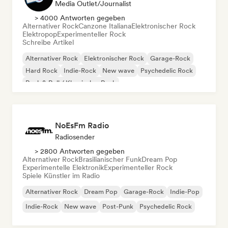
Media Outlet/Journalist
> 4000 Antworten gegeben
Alternativer Rock
Canzone Italiana
Elektronischer Rock
Elektropop
Experimenteller Rock
Schreibe Artikel
Alternativer Rock
Elektronischer Rock
Garage-Rock
Hard Rock
Indie-Rock
New wave
Psychedelic Rock
Rock & Roll / Klassischer Rock
NoEsFm Radio
Radiosender
> 2800 Antworten gegeben
Alternativer Rock
Brasilianischer Funk
Dream Pop
Experimentelle Elektronik
Experimenteller Rock
Spiele Künstler im Radio
Alternativer Rock
Dream Pop
Garage-Rock
Indie-Pop
Indie-Rock
New wave
Post-Punk
Psychedelic Rock