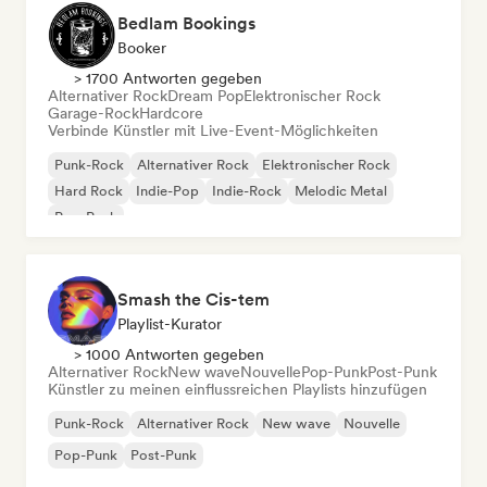
Bedlam Bookings
Booker
> 1700 Antworten gegeben
Alternativer Rock
Dream Pop
Elektronischer Rock
Garage-Rock
Hardcore
Verbinde Künstler mit Live-Event-Möglichkeiten
Punk-Rock
Alternativer Rock
Elektronischer Rock
Hard Rock
Indie-Pop
Indie-Rock
Melodic Metal
Pop-Punk
Smash the Cis-tem
Playlist-Kurator
> 1000 Antworten gegeben
Alternativer Rock
New wave
Nouvelle
Pop-Punk
Post-Punk
Künstler zu meinen einflussreichen Playlists hinzufügen
Punk-Rock
Alternativer Rock
New wave
Nouvelle
Pop-Punk
Post-Punk