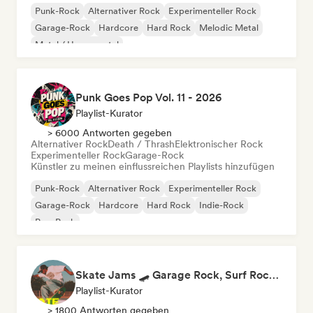
Punk-Rock
Alternativer Rock
Experimenteller Rock
Garage-Rock
Hardcore
Hard Rock
Melodic Metal
Metal / Heavy metal
Punk Goes Pop Vol. 11 - 2026
Playlist-Kurator
> 6000 Antworten gegeben
Alternativer Rock
Death / Thrash
Elektronischer Rock
Experimenteller Rock
Garage-Rock
Künstler zu meinen einflussreichen Playlists hinzufügen
Punk-Rock
Alternativer Rock
Experimenteller Rock
Garage-Rock
Hardcore
Hard Rock
Indie-Rock
Pop-Punk
Skate Jams 🛹 Garage Rock, Surf Rock & Neo-Psych
Playlist-Kurator
> 1800 Antworten gegeben