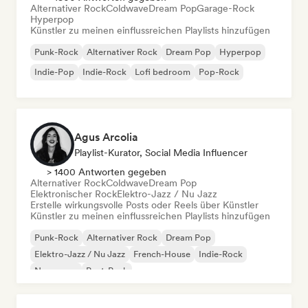
Alternativer Rock
Coldwave
Dream Pop
Garage-Rock
Hyperpop
Künstler zu meinen einflussreichen Playlists hinzufügen
Punk-Rock
Alternativer Rock
Dream Pop
Hyperpop
Indie-Pop
Indie-Rock
Lofi bedroom
Pop-Rock
Agus Arcolia
Playlist-Kurator, Social Media Influencer
> 1400 Antworten gegeben
Alternativer Rock
Coldwave
Dream Pop
Elektronischer Rock
Elektro-Jazz / Nu Jazz
Erstelle wirkungsvolle Posts oder Reels über Künstler
Künstler zu meinen einflussreichen Playlists hinzufügen
Punk-Rock
Alternativer Rock
Dream Pop
Elektro-Jazz / Nu Jazz
French-House
Indie-Rock
New wave
Post-Punk