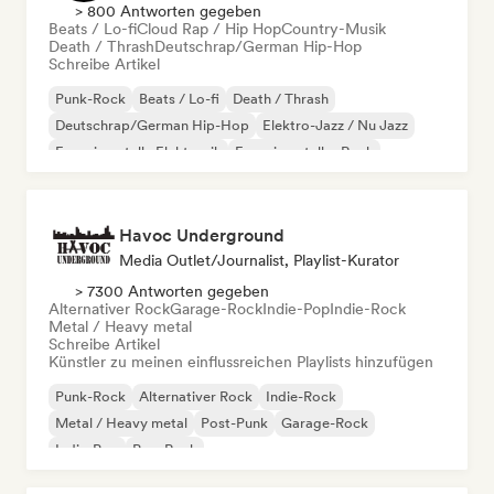
> 800 Antworten gegeben
Beats / Lo-fi
Cloud Rap / Hip Hop
Country-Musik
Death / Thrash
Deutschrap/German Hip-Hop
Schreibe Artikel
Punk-Rock
Beats / Lo-fi
Death / Thrash
Deutschrap/German Hip-Hop
Elektro-Jazz / Nu Jazz
Experimentelle Elektronik
Experimenteller Rock
Hip-Hop
Havoc Underground
Media Outlet/Journalist, Playlist-Kurator
> 7300 Antworten gegeben
Alternativer Rock
Garage-Rock
Indie-Pop
Indie-Rock
Metal / Heavy metal
Schreibe Artikel
Künstler zu meinen einflussreichen Playlists hinzufügen
Punk-Rock
Alternativer Rock
Indie-Rock
Metal / Heavy metal
Post-Punk
Garage-Rock
Indie-Pop
Pop-Rock