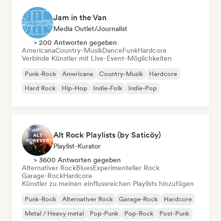
Jam in the Van
Media Outlet/Journalist
> 200 Antworten gegeben
Americana
Country-Musik
Dance
Funk
Hardcore
Verbinde Künstler mit Live-Event-Möglichkeiten
Punk-Rock
Americana
Country-Musik
Hardcore
Hard Rock
Hip-Hop
Indie-Folk
Indie-Pop
Alt Rock Playlists (by Saticöy)
Playlist-Kurator
> 3600 Antworten gegeben
Alternativer Rock
Blues
Experimenteller Rock
Garage-Rock
Hardcore
Künstler zu meinen einflussreichen Playlists hinzufügen
Punk-Rock
Alternativer Rock
Garage-Rock
Hardcore
Metal / Heavy metal
Pop-Punk
Pop-Rock
Post-Punk