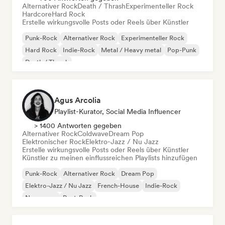
Alternativer Rock
Death / Thrash
Experimenteller Rock
Hardcore
Hard Rock
Erstelle wirkungsvolle Posts oder Reels über Künstler
Punk-Rock
Alternativer Rock
Experimenteller Rock
Hard Rock
Indie-Rock
Metal / Heavy metal
Pop-Punk
Death / Thrash
Agus Arcolia
Playlist-Kurator, Social Media Influencer
> 1400 Antworten gegeben
Alternativer Rock
Coldwave
Dream Pop
Elektronischer Rock
Elektro-Jazz / Nu Jazz
Erstelle wirkungsvolle Posts oder Reels über Künstler
Künstler zu meinen einflussreichen Playlists hinzufügen
Punk-Rock
Alternativer Rock
Dream Pop
Elektro-Jazz / Nu Jazz
French-House
Indie-Rock
New wave
Post-Punk