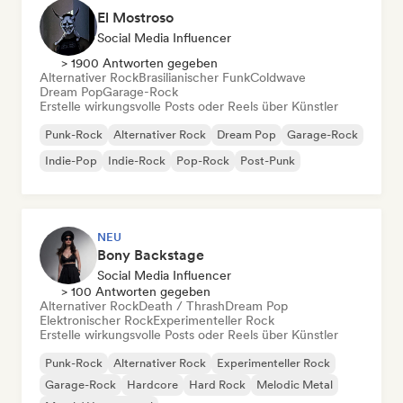
El Mostroso
Social Media Influencer
> 1900 Antworten gegeben
Alternativer Rock
Brasilianischer Funk
Coldwave
Dream Pop
Garage-Rock
Erstelle wirkungsvolle Posts oder Reels über Künstler
Punk-Rock
Alternativer Rock
Dream Pop
Garage-Rock
Indie-Pop
Indie-Rock
Pop-Rock
Post-Punk
NEU
Bony Backstage
Social Media Influencer
> 100 Antworten gegeben
Alternativer Rock
Death / Thrash
Dream Pop
Elektronischer Rock
Experimenteller Rock
Erstelle wirkungsvolle Posts oder Reels über Künstler
Punk-Rock
Alternativer Rock
Experimenteller Rock
Garage-Rock
Hardcore
Hard Rock
Melodic Metal