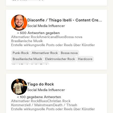
Metal / Heavy metal
Disconfie / Thiago Ibelli - Content Creator
Social Media Influencer
> 500 Antworten gegeben
Alternativer Rock
Americana
Blues
Bossa nova
Brasilianische Musik
Erstelle wirkungsvolle Posts oder Reels über Künstler
Punk-Rock
Alternativer Rock
Bossa nova
Brasilianische Musik
Elektronischer Rock
Hardcore
Hard Rock
Indie-Rock
Tiago do Rock
Social Media Influencer
< 100 gegebene Antworten
Alternativer Rock
Blues
Christian Rock
Kommerziell / Mainstream
Death / Thrash
Erstelle wirkungsvolle Posts oder Reels über Künstler