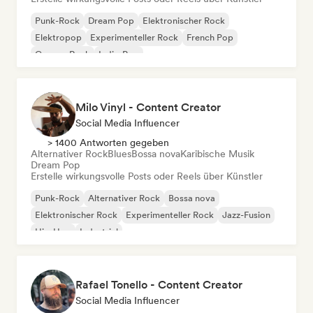
Punk-Rock
Dream Pop
Elektronischer Rock
Elektropop
Experimenteller Rock
French Pop
Garage-Rock
Indie-Pop
Milo Vinyl - Content Creator
Social Media Influencer
> 1400 Antworten gegeben
Alternativer Rock
Blues
Bossa nova
Karibische Musik
Dream Pop
Erstelle wirkungsvolle Posts oder Reels über Künstler
Punk-Rock
Alternativer Rock
Bossa nova
Elektronischer Rock
Experimenteller Rock
Jazz-Fusion
Hip-Hop
Industrial
Rafael Tonello - Content Creator
Social Media Influencer