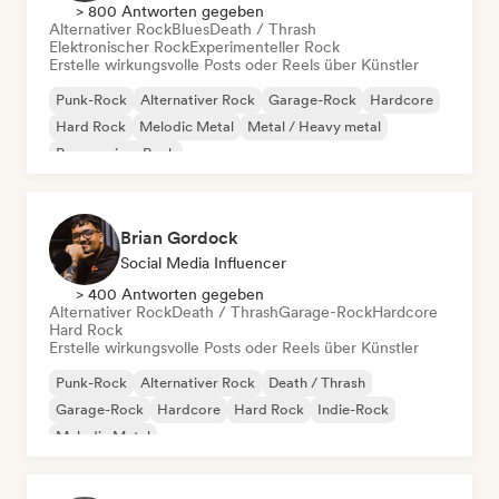
> 800 Antworten gegeben
Alternativer Rock
Blues
Death / Thrash
Elektronischer Rock
Experimenteller Rock
Erstelle wirkungsvolle Posts oder Reels über Künstler
Punk-Rock
Alternativer Rock
Garage-Rock
Hardcore
Hard Rock
Melodic Metal
Metal / Heavy metal
Progressiver Rock
Brian Gordock
Social Media Influencer
> 400 Antworten gegeben
Alternativer Rock
Death / Thrash
Garage-Rock
Hardcore
Hard Rock
Erstelle wirkungsvolle Posts oder Reels über Künstler
Punk-Rock
Alternativer Rock
Death / Thrash
Garage-Rock
Hardcore
Hard Rock
Indie-Rock
Melodic Metal