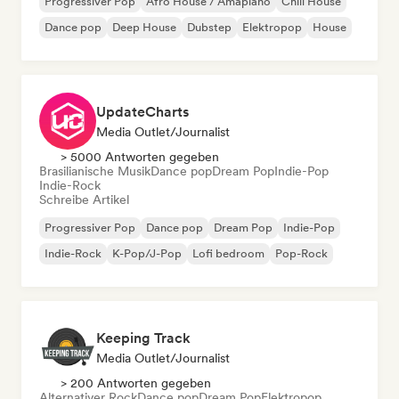
Progressiver Pop
Afro House / Amapiano
Chill House
Dance pop
Deep House
Dubstep
Elektropop
House
UpdateCharts
Media Outlet/Journalist
> 5000 Antworten gegeben
Brasilianische Musik
Dance pop
Dream Pop
Indie-Pop
Indie-Rock
Schreibe Artikel
Progressiver Pop
Dance pop
Dream Pop
Indie-Pop
Indie-Rock
K-Pop/J-Pop
Lofi bedroom
Pop-Rock
Keeping Track
Media Outlet/Journalist
> 200 Antworten gegeben
Alternativer Rock
Dance pop
Dream Pop
Elektropop