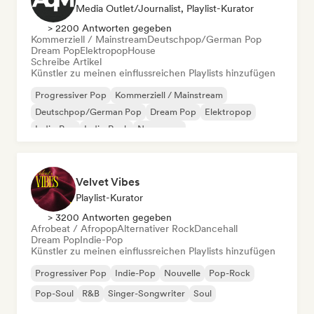
Media Outlet/Journalist, Playlist-Kurator
> 2200 Antworten gegeben
Kommerziell / Mainstream
Deutschpop/German Pop
Dream Pop
Elektropop
House
Schreibe Artikel
Künstler zu meinen einflussreichen Playlists hinzufügen
Progressiver Pop
Kommerziell / Mainstream
Deutschpop/German Pop
Dream Pop
Elektropop
Indie-Pop
Indie-Rock
New wave
Velvet Vibes
Playlist-Kurator
> 3200 Antworten gegeben
Afrobeat / Afropop
Alternativer Rock
Dancehall
Dream Pop
Indie-Pop
Künstler zu meinen einflussreichen Playlists hinzufügen
Progressiver Pop
Indie-Pop
Nouvelle
Pop-Rock
Pop-Soul
R&B
Singer-Songwriter
Soul