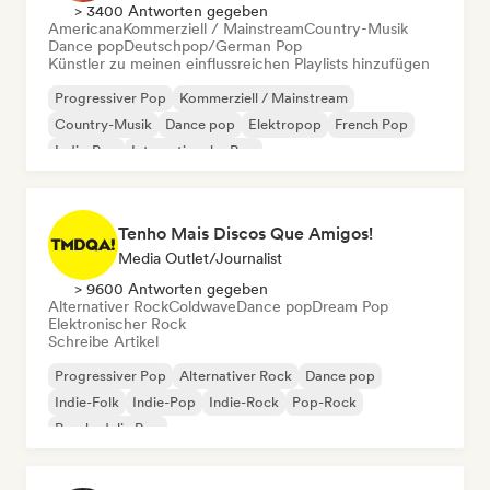
> 3400 Antworten gegeben
Americana
Kommerziell / Mainstream
Country-Musik
Dance pop
Deutschpop/German Pop
Künstler zu meinen einflussreichen Playlists hinzufügen
Progressiver Pop
Kommerziell / Mainstream
Country-Musik
Dance pop
Elektropop
French Pop
Indie-Pop
Internationaler Pop
Tenho Mais Discos Que Amigos!
Media Outlet/Journalist
> 9600 Antworten gegeben
Alternativer Rock
Coldwave
Dance pop
Dream Pop
Elektronischer Rock
Schreibe Artikel
Progressiver Pop
Alternativer Rock
Dance pop
Indie-Folk
Indie-Pop
Indie-Rock
Pop-Rock
Psychedelic Pop