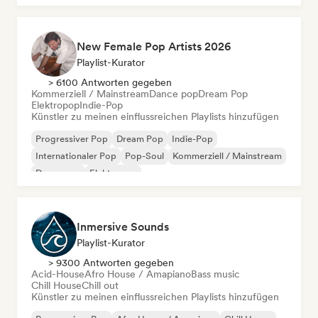
New Female Pop Artists 2026
Playlist-Kurator
> 6100 Antworten gegeben
Kommerziell / Mainstream
Dance pop
Dream Pop
Elektropop
Indie-Pop
Künstler zu meinen einflussreichen Playlists hinzufügen
Progressiver Pop
Dream Pop
Indie-Pop
Internationaler Pop
Pop-Soul
Kommerziell / Mainstream
Dance pop
Elektropop
Inmersive Sounds
Playlist-Kurator
> 9300 Antworten gegeben
Acid-House
Afro House / Amapiano
Bass music
Chill House
Chill out
Künstler zu meinen einflussreichen Playlists hinzufügen