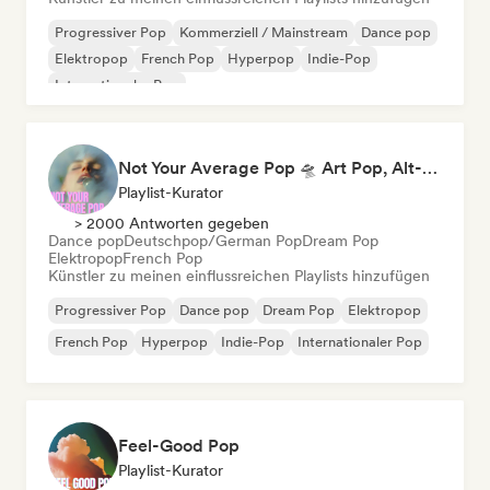
Progressiver Pop
Kommerziell / Mainstream
Dance pop
Elektropop
French Pop
Hyperpop
Indie-Pop
Internationaler Pop
Not Your Average Pop 🛸 Art Pop, Alt-Pop & Indie Pop
Playlist-Kurator
> 2000 Antworten gegeben
Dance pop
Deutschpop/German Pop
Dream Pop
Elektropop
French Pop
Künstler zu meinen einflussreichen Playlists hinzufügen
Progressiver Pop
Dance pop
Dream Pop
Elektropop
French Pop
Hyperpop
Indie-Pop
Internationaler Pop
Feel-Good Pop
Playlist-Kurator