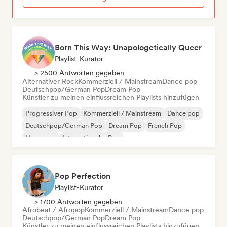
Born This Way: Unapologetically Queer
Playlist-Kurator
> 2500 Antworten gegeben
Alternativer Rock
Kommerziell / Mainstream
Dance pop
Deutschpop/German Pop
Dream Pop
Künstler zu meinen einflussreichen Playlists hinzufügen
Progressiver Pop
Kommerziell / Mainstream
Dance pop
Deutschpop/German Pop
Dream Pop
French Pop
Hyperpop
Internationaler Pop
Pop Perfection
Playlist-Kurator
> 1700 Antworten gegeben
Afrobeat / Afropop
Kommerziell / Mainstream
Dance pop
Deutschpop/German Pop
Dream Pop
Künstler zu meinen einflussreichen Playlists hinzufügen