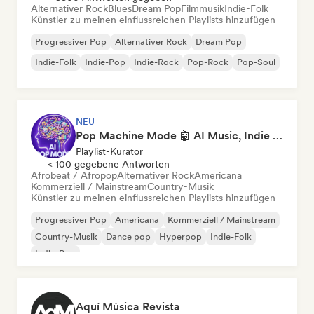
Alternativer Rock
Blues
Dream Pop
Filmmusik
Indie-Folk
Künstler zu meinen einflussreichen Playlists hinzufügen
Progressiver Pop
Alternativer Rock
Dream Pop
Indie-Folk
Indie-Pop
Indie-Rock
Pop-Rock
Pop-Soul
NEU
Pop Machine Mode 🤖 AI Music, Indie Pop & Dream Pop
Playlist-Kurator
< 100 gegebene Antworten
Afrobeat / Afropop
Alternativer Rock
Americana
Kommerziell / Mainstream
Country-Musik
Künstler zu meinen einflussreichen Playlists hinzufügen
Progressiver Pop
Americana
Kommerziell / Mainstream
Country-Musik
Dance pop
Hyperpop
Indie-Folk
Indie-Pop
Aquí Música Revista