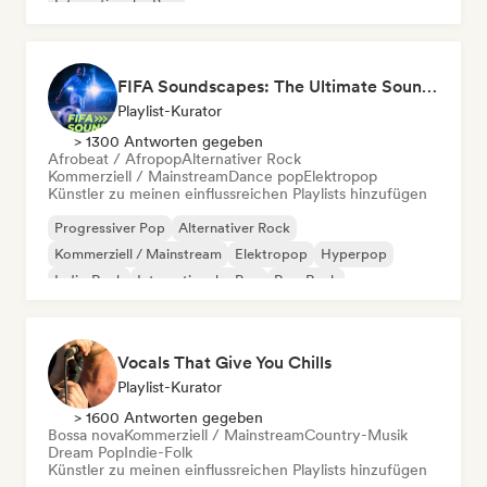
Internationaler Pop
FIFA Soundscapes: The Ultimate Soundtrack ⚽️ Festival Indie, Electropop & Dance Anthems
Playlist-Kurator
> 1300 Antworten gegeben
Afrobeat / Afropop
Alternativer Rock
Kommerziell / Mainstream
Dance pop
Elektropop
Künstler zu meinen einflussreichen Playlists hinzufügen
Progressiver Pop
Alternativer Rock
Kommerziell / Mainstream
Elektropop
Hyperpop
Indie-Rock
Internationaler Pop
Pop-Rock
Vocals That Give You Chills
Playlist-Kurator
> 1600 Antworten gegeben
Bossa nova
Kommerziell / Mainstream
Country-Musik
Dream Pop
Indie-Folk
Künstler zu meinen einflussreichen Playlists hinzufügen