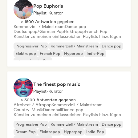
Pop Euphoria
Playlist-Kurator
> 1800 Antworten gegeben
Kommerziell / Mainstream
Dance pop
Deutschpop/German Pop
Elektropop
French Pop
Künstler zu meinen einflussreichen Playlists hinzufügen
Progressiver Pop
Kommerziell / Mainstream
Dance pop
Elektropop
French Pop
Hyperpop
Indie-Pop
Internationaler Pop
The finest pop music
Playlist-Kurator
> 3000 Antworten gegeben
Afrobeat / Afropop
Kommerziell / Mainstream
Country-Musik
Dancehall
Dance pop
Künstler zu meinen einflussreichen Playlists hinzufügen
Progressiver Pop
Kommerziell / Mainstream
Dance pop
Dream Pop
Elektropop
Hyperpop
Indie-Pop