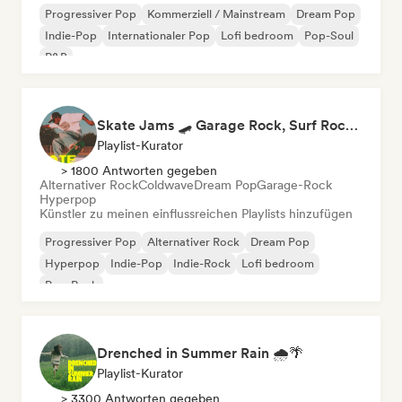
Progressiver Pop
Kommerziell / Mainstream
Dream Pop
Indie-Pop
Internationaler Pop
Lofi bedroom
Pop-Soul
R&B
Skate Jams 🛹 Garage Rock, Surf Rock & Neo-Psych
Playlist-Kurator
> 1800 Antworten gegeben
Alternativer Rock
Coldwave
Dream Pop
Garage-Rock
Hyperpop
Künstler zu meinen einflussreichen Playlists hinzufügen
Progressiver Pop
Alternativer Rock
Dream Pop
Hyperpop
Indie-Pop
Indie-Rock
Lofi bedroom
Pop-Rock
Drenched in Summer Rain 🌧️🌴
Playlist-Kurator
> 3300 Antworten gegeben