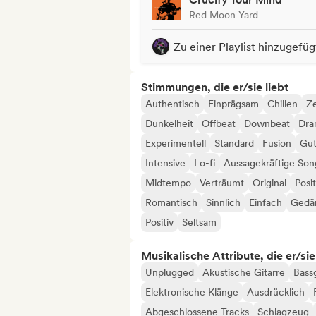
Red Moon Yard
Zu einer Playlist hinzugefüg
Stimmungen, die er/sie liebt
Authentisch
Einprägsam
Chillen
Ze
Dunkelheit
Offbeat
Downbeat
Dra
Experimentell
Standard
Fusion
Gut
Intensive
Lo-fi
Aussagekräftige Son
Midtempo
Verträumt
Original
Posit
Romantisch
Sinnlich
Einfach
Gedä
Positiv
Seltsam
Musikalische Attribute, die er/sie
Unplugged
Akustische Gitarre
Bassg
Elektronische Klänge
Ausdrücklich
Abgeschlossene Tracks
Schlagzeug