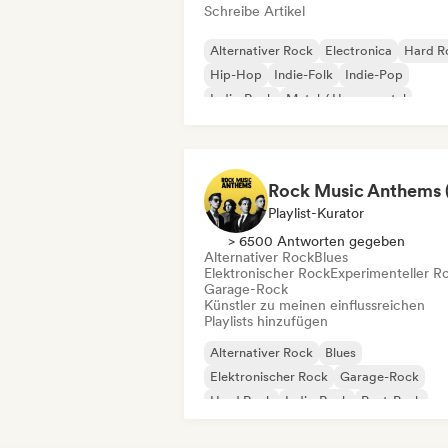
Schreibe Artikel
Alternativer Rock
Electronica
Hard R
Hip-Hop
Indie-Folk
Indie-Pop
Indie-Rock
Metal / Heavy metal
Playlist-Kurator
> 6500 Antworten gegeben
Alternativer Rock
Blues
Elektronischer Rock
Experimenteller R
Garage-Rock
Künstler zu meinen einflussreichen
Playlists hinzufügen
Alternativer Rock
Blues
Elektronischer Rock
Garage-Rock
Hard Rock
Indie-Rock
Post-Punk
Progressiver Rock