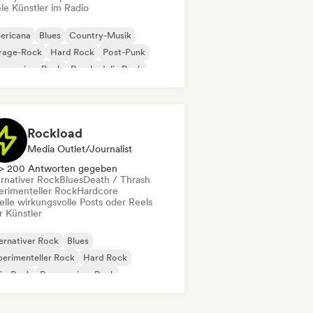
le Künstler im Radio
ericana
Blues
Country-Musik
rage-Rock
Hard Rock
Post-Punk
gressiver Rock
Psychedelic Rock
Rockload
Media Outlet/Journalist
> 200 Antworten gegeben
ernativer Rock
Blues
Death / Thrash
erimenteller Rock
Hardcore
elle wirkungsvolle Posts oder Reels
r Künstler
ernativer Rock
Blues
erimenteller Rock
Hard Rock
ie-Rock
Progressiver Rock
chedelic Rock
k & Roll / Klassischer Rock