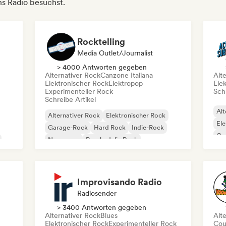
ns Radio besuchst.
Rocktelling
Media Outlet/Journalist
> 4000 Antworten gegeben
Alternativer Rock
Canzone Italiana
Alt
Elektronischer Rock
Elektropop
Ele
Experimenteller Rock
Schr
Schreibe Artikel
Alt
Alternativer Rock
Elektronischer Rock
Ele
Garage-Rock
Hard Rock
Indie-Rock
Ga
New wave
Psychedelic Rock
Pu
Rock & Roll / Klassischer Rock
Improvisando Radio
Radiosender
> 3400 Antworten gegeben
Alternativer Rock
Blues
Alt
Elektronischer Rock
Experimenteller Rock
Cou