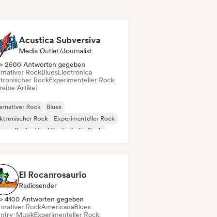
Acustica Subversiva
Media Outlet/Journalist
> 2500 Antworten gegeben
ernativer Rock
Blues
Electronica
ktronischer Rock
Experimenteller Rock
eibe Artikel
ernativer Rock
Blues
ktronischer Rock
Experimenteller Rock
rage-Rock
Hard Rock
Indie-Rock
nk-Rock
El Rocanrosaurio
Radiosender
> 4100 Antworten gegeben
ernativer Rock
Americana
Blues
ntry-Musik
Experimenteller Rock