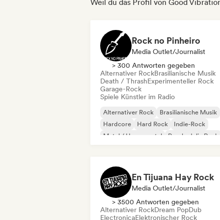
Weil du das Profil von Good Vibratio
Rock no Pinheiro
Media Outlet/Journalist
> 300 Antworten gegeben
Alternativer Rock
Brasilianische Musik
Death / Thrash
Experimenteller Rock
Garage-Rock
Spiele Künstler im Radio
Alternativer Rock
Brasilianische Musik
Hardcore
Hard Rock
Indie-Rock
Metal / Heavy metal
Psychedelic Rock
Punk-Rock
En Tijuana Hay Rock
Media Outlet/Journalist
> 3500 Antworten gegeben
Alternativer Rock
Dream Pop
Dub
Electronica
Elektronischer Rock