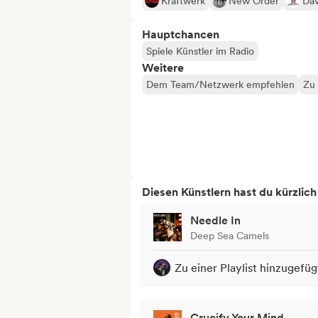
Kraftwerk
New Order
Dav
Hauptchancen
Spiele Künstler im Radio
Weitere
Dem Team/Netzwerk empfehlen
Zu 
Diesen Künstlern hast du kürzlic
Needle In
Deep Sea Camels
Zu einer Playlist hinzugefüg
Crucify Your Mind