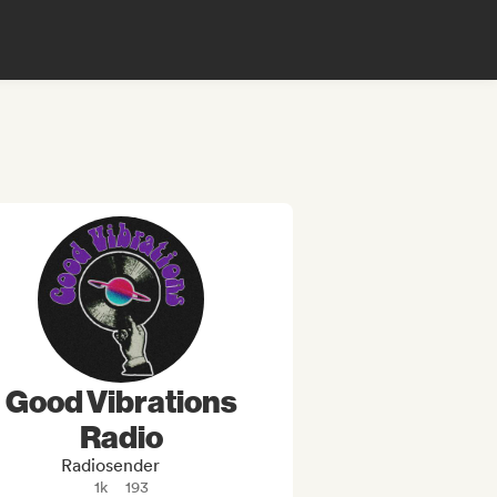
Good Vibrations
Radio
Radiosender
1k
193