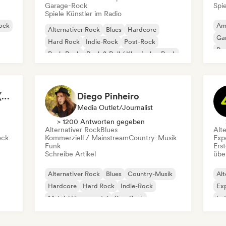
Garage-Rock
Spie
Spiele Künstler im Radio
ock
Am
Alternativer Rock
Blues
Hardcore
Ga
Hard Rock
Indie-Rock
Post-Rock
Pro
Punk-Rock
Rock & Roll / Klassischer Rock
Rock Music Anthems (MonkeyPlaylists)
Diego Pinheiro
Media Outlet/Journalist
> 1200 Antworten gegeben
Alternativer Rock
Blues
Alt
ock
Kommerziell / Mainstream
Country-Musik
Exp
Funk
Erst
Schreibe Artikel
übe
Alternativer Rock
Blues
Country-Musik
Alt
Hardcore
Hard Rock
Indie-Rock
Exp
Metal / Heavy metal
Pop-Punk
Ind
Psy
Roc