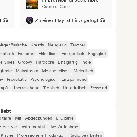
Cuore di Carlo
t
Zu einer Playlist hinzugefügt
itgenössische
Kreativ
Neugierig
Tanzbar
matisch
Exzenter
Eklektisch
Energetisch
Engagiert
e Vibes
Groovy
Hardcore
Einzigartig
Indie
gtexte
Mainstream
Melancholisch
Melodisch
iv
Provokativ
Psychologisch
Entspannend
mpft
Überraschend
Tropisch
Unterirdisch
Fesselnd
 liebt
itarre
Mit
Abdeckungen
E-Gitarre
Freestyle
Instrumental
Live-Aufnahme
Klavier
Professionelle Produktion
Radio bearbeiten