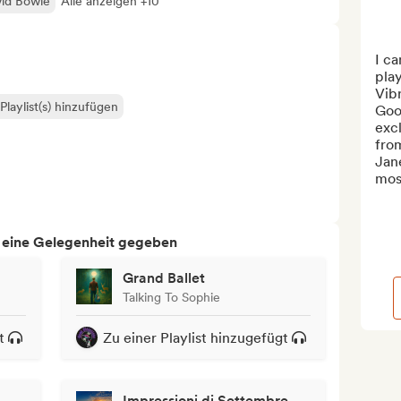
id Bowie
Alle anzeigen +10
I ca
pla
Vibr
Playlist(s) hinzufügen
Good
exc
from
Jane
most
h eine Gelegenheit gegeben
Grand Ballet
Talking To Sophie
t
Zu einer Playlist hinzugefügt
Impressioni di Settembre