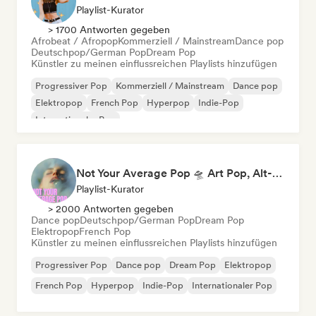
Playlist-Kurator
> 1700 Antworten gegeben
Afrobeat / Afropop
Kommerziell / Mainstream
Dance pop
Deutschpop/German Pop
Dream Pop
Künstler zu meinen einflussreichen Playlists hinzufügen
Progressiver Pop
Kommerziell / Mainstream
Dance pop
Elektropop
French Pop
Hyperpop
Indie-Pop
Internationaler Pop
Not Your Average Pop 🛸 Art Pop, Alt-Pop & Indie Pop
Playlist-Kurator
> 2000 Antworten gegeben
Dance pop
Deutschpop/German Pop
Dream Pop
Elektropop
French Pop
Künstler zu meinen einflussreichen Playlists hinzufügen
Progressiver Pop
Dance pop
Dream Pop
Elektropop
French Pop
Hyperpop
Indie-Pop
Internationaler Pop