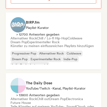
BIRP.fm
Playlist-Kurator
> 12700 Antworten gegeben
Alternativer Rock
Chill / Lo-fi Hip-Hop
Coldwave
Dream Pop
Experimenteller Rock
Künstler zu meinen einflussreichen Playlists hinzufügen
Progressiver Pop
Alternativer Rock
Coldwave
Dream Pop
Experimenteller Rock
Indie-Pop
Indie-Rock
Instrumental
The Daily Dose
YouTube/Twitch -Kanal, Playlist-Kurator
> 13800 Antworten gegeben
Alternativer Rock
Chill out
Dream Pop
Electronica
Future House
Teile Künstler auf meinem YouTube-, SoundCloud- oder