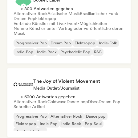
Booker, Label
> 800 Antworten gegeben
Alternativer Rock
Asiatische Musik
Brasilianischer Funk
Dream Pop
Elektropop
Verbinde Künstler mit Live-Event-Möglichkeiten
Nehme Künstler unter Vertrag oder veröffentliche deren
Musik
Progressiver Pop
Dream Pop
Elektropop
Indie-Folk
Indie-Pop
Indie-Rock
Psychedelic Pop
R&B
The Joy of Violent Movement
Media Outlet/Journalist
> 6300 Antworten gegeben
Alternativer Rock
Coldwave
Dance pop
Disco
Dream Pop
Schreibe Artikel
Progressiver Pop
Alternativer Rock
Dance pop
Elektropop
Indie-Pop
Indie-Rock
Pop-Soul
Psychedelic Pop