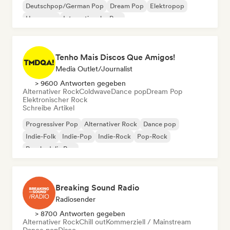
Deutschpop/German Pop
Dream Pop
Elektropop
Hyperpop
Internationaler Pop
Tenho Mais Discos Que Amigos!
Media Outlet/Journalist
> 9600 Antworten gegeben
Alternativer Rock
Coldwave
Dance pop
Dream Pop
Elektronischer Rock
Schreibe Artikel
Progressiver Pop
Alternativer Rock
Dance pop
Indie-Folk
Indie-Pop
Indie-Rock
Pop-Rock
Psychedelic Pop
Breaking Sound Radio
Radiosender
> 8700 Antworten gegeben
Alternativer Rock
Chill out
Kommerziell / Mainstream