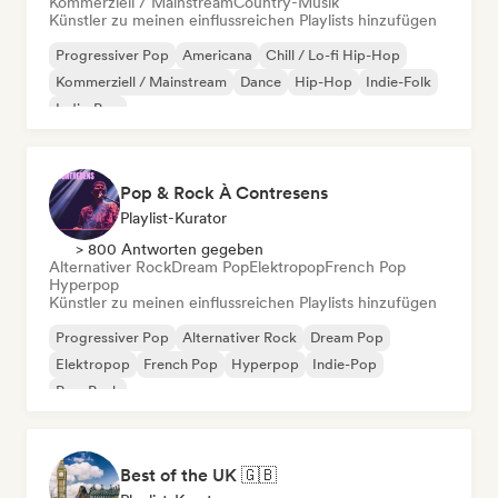
Kommerziell / Mainstream
Country-Musik
Künstler zu meinen einflussreichen Playlists hinzufügen
Progressiver Pop
Americana
Chill / Lo-fi Hip-Hop
Kommerziell / Mainstream
Dance
Hip-Hop
Indie-Folk
Indie-Pop
Pop & Rock À Contresens
Playlist-Kurator
> 800 Antworten gegeben
Alternativer Rock
Dream Pop
Elektropop
French Pop
Hyperpop
Künstler zu meinen einflussreichen Playlists hinzufügen
Progressiver Pop
Alternativer Rock
Dream Pop
Elektropop
French Pop
Hyperpop
Indie-Pop
Pop-Punk
Best of the UK 🇬🇧