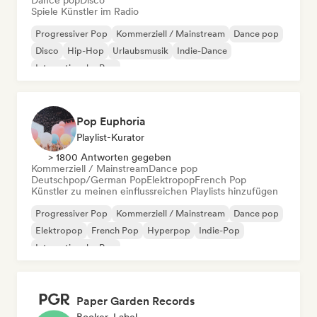
Dance pop
Disco
Spiele Künstler im Radio
Progressiver Pop
Kommerziell / Mainstream
Dance pop
Disco
Hip-Hop
Urlaubsmusik
Indie-Dance
Internationaler Pop
Pop Euphoria
Playlist-Kurator
> 1800 Antworten gegeben
Kommerziell / Mainstream
Dance pop
Deutschpop/German Pop
Elektropop
French Pop
Künstler zu meinen einflussreichen Playlists hinzufügen
Progressiver Pop
Kommerziell / Mainstream
Dance pop
Elektropop
French Pop
Hyperpop
Indie-Pop
Internationaler Pop
Paper Garden Records