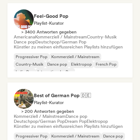
Feel-Good Pop
Playlist-Kurator
> 3400 Antworten gegeben
Americana
Kommerziell / Mainstream
Country-Musik
Dance pop
Deutschpop/German Pop
Künstler zu meinen einflussreichen Playlists hinzufügen
Progressiver Pop
Kommerziell / Mainstream
Country-Musik
Dance pop
Elektropop
French Pop
Indie-Pop
Internationaler Pop
Best of German Pop 🇩🇪
Playlist-Kurator
> 200 Antworten gegeben
Kommerziell / Mainstream
Dance pop
Deutschpop/German Pop
Dream Pop
Elektropop
Künstler zu meinen einflussreichen Playlists hinzufügen
Progressiver Pop
Kommerziell / Mainstream
Dance pop