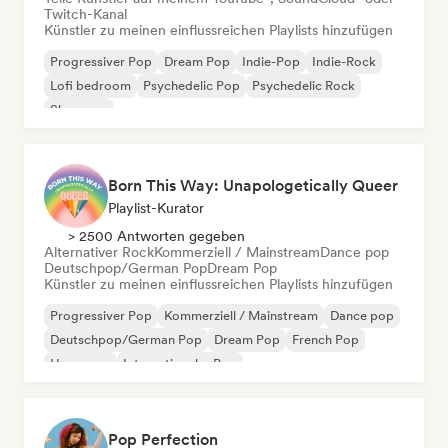
Twitch-Kanal
Künstler zu meinen einflussreichen Playlists hinzufügen
Progressiver Pop
Dream Pop
Indie-Pop
Indie-Rock
Lofi bedroom
Psychedelic Pop
Psychedelic Rock
Shoegaze
Born This Way: Unapologetically Queer
Playlist-Kurator
> 2500 Antworten gegeben
Alternativer Rock
Kommerziell / Mainstream
Dance pop
Deutschpop/German Pop
Dream Pop
Künstler zu meinen einflussreichen Playlists hinzufügen
Progressiver Pop
Kommerziell / Mainstream
Dance pop
Deutschpop/German Pop
Dream Pop
French Pop
Hyperpop
Internationaler Pop
Pop Perfection