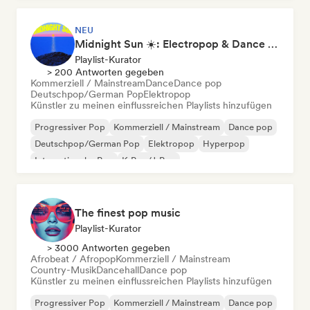
NEU
Midnight Sun ☀️: Electropop & Dance Pop
Playlist-Kurator
> 200 Antworten gegeben
Kommerziell / Mainstream
Dance
Dance pop
Deutschpop/German Pop
Elektropop
Künstler zu meinen einflussreichen Playlists hinzufügen
Progressiver Pop
Kommerziell / Mainstream
Dance pop
Deutschpop/German Pop
Elektropop
Hyperpop
Internationaler Pop
K-Pop/J-Pop
The finest pop music
Playlist-Kurator
> 3000 Antworten gegeben
Afrobeat / Afropop
Kommerziell / Mainstream
Country-Musik
Dancehall
Dance pop
Künstler zu meinen einflussreichen Playlists hinzufügen
Progressiver Pop
Kommerziell / Mainstream
Dance pop