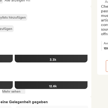
di
Alle anzeigen +11
A
Che
pass
musi
ylists hinzufügen
art
conv
nzufügen
souv
offr
An
10
3.3k
12.6k
Mehr sehen
h eine Gelegenheit gegeben