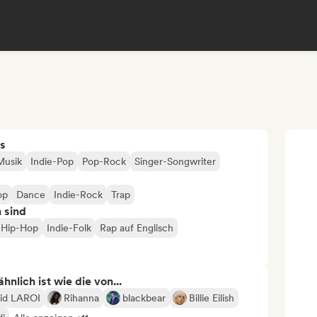
s
Musik
Indie-Pop
Pop-Rock
Singer-Songwriter
op
Dance
Indie-Rock
Trap
n sind
Hip-Hop
Indie-Folk
Rap auf Englisch
nlich ist wie die von...
id LAROI
Rihanna
blackbear
Billie Eilish