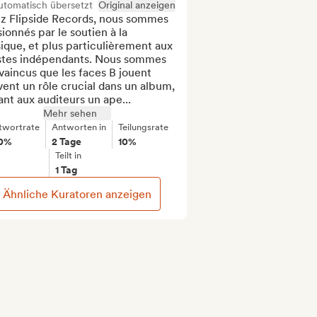
utomatisch übersetzt
Original anzeigen
z Flipside Records, nous sommes 
ionnés par le soutien à la 
que, et plus particulièrement aux 
istes indépendants. Nous sommes 
aincus que les faces B jouent 
ent un rôle crucial dans un album, 
ant aux auditeurs un ape...
Mehr sehen
twortrate
Antworten in
Teilungsrate
0%
2 Tage
10%
Teilt in
1 Tag
Ähnliche Kuratoren anzeigen