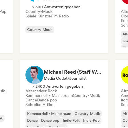
> 300 Antworten gegeben
-Pop
Country-Musik
Alt
Spiele Künstler im Radio
Clo
Kom
Schr
Country-Musik
Alt
Kom
El
Ins
Michael Reed (Staff Writer at Indie Boulevard / Curator)
Media Outlet/Journalist
> 2400 Antworten gegeben
sik
Alternativer Rock
Afr
Kommerziell / Mainstream
Country-Musik
Ame
Dance
Dance pop
Kom
Schreibe Artikel
Schr
Kommerziell / Mainstream
Country-Musik
Alt
ik
Dance
Dance pop
Indie-Folk
Indie-Pop
Co
Indie-Rock
Pop-Rock
Dr