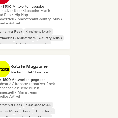
> 3500 Antworten gegeben
ernativer Rock
Klassische Musik
ud Rap / Hip Hop
merziell / Mainstream
Country-Musik
eibe Artikel
ernativer Rock
Klassische Musik
merziell / Mainstream
Country-Musik
ektropop
Indie-Folk
Indie-Pop
trumental
Rotate Magazine
Media Outlet/Journalist
> 1600 Antworten gegeben
obeat / Afropop
Alternativer Rock
ricana
Klassische Musik
merziell / Mainstream
eibe Artikel
ernativer Rock
Klassische Musik
untry-Musik
Dance
Deep House
eam Pop
Elektro-Jazz / Nu Jazz