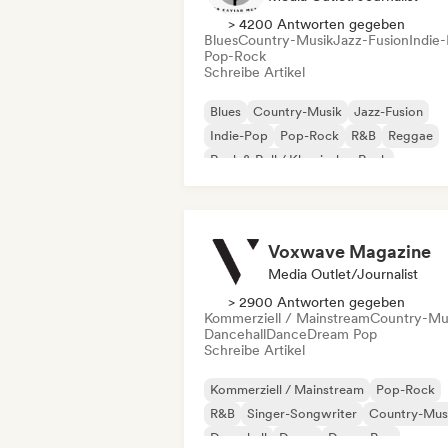
> 4200 Antworten gegeben
Blues
Country-Musik
Jazz-Fusion
Indie
Pop-Rock
Schreibe Artikel
Blues
Country-Musik
Jazz-Fusion
Indie-Pop
Pop-Rock
R&B
Reggae
Rock & Roll / Klassischer Rock
Voxwave Magazine
Media Outlet/Journalist
> 2900 Antworten gegeben
Kommerziell / Mainstream
Country-Mu
Dancehall
Dance
Dream Pop
Schreibe Artikel
Kommerziell / Mainstream
Pop-Rock
R&B
Singer-Songwriter
Country-Mus
Dancehall
Dance
Dream Pop