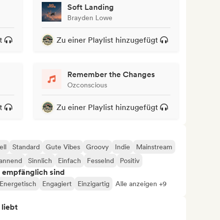
Soft Landing
Brayden Lowe
t
Zu einer Playlist hinzugefügt
Remember the Changes
Ozconscious
t
Zu einer Playlist hinzugefügt
ll
Standard
Gute Vibes
Groovy
Indie
Mainstream
pannend
Sinnlich
Einfach
Fesselnd
Positiv
s empfänglich sind
Energetisch
Engagiert
Einzigartig
Alle anzeigen +9
 liebt