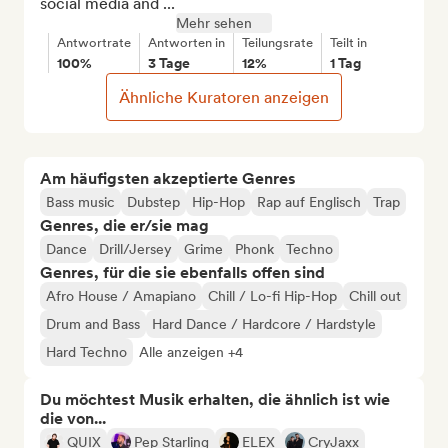
social media and ...
Mehr sehen
Antwortrate
Antworten in
Teilungsrate
Teilt in
100%
3 Tage
12%
1 Tag
Ähnliche Kuratoren anzeigen
Am häufigsten akzeptierte Genres
Bass music
Dubstep
Hip-Hop
Rap auf Englisch
Trap
Genres, die er/sie mag
Dance
Drill/Jersey
Grime
Phonk
Techno
Genres, für die sie ebenfalls offen sind
Afro House / Amapiano
Chill / Lo-fi Hip-Hop
Chill out
Drum and Bass
Hard Dance / Hardcore / Hardstyle
Hard Techno
Alle anzeigen +4
Du möchtest Musik erhalten, die ähnlich ist wie
die von...
QUIX
Pep Starling
ELEX
CryJaxx