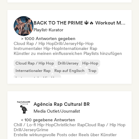
BACK TO THE PRIME 🔱🔥 Workout Motivation Playlist
Playlist-Kurator
> 1000 Antworten gegeben
Cloud Rap / Hip Hop
Drill/Jersey
Hip-Hop
Instrumentaler Hip-Hop
Internationaler Rap
Künstler zu meinen einflussreichen Playlists hinzufügen
Cloud Rap / Hip Hop
Drill/Jersey
Hip-Hop
Internationaler Rap
Rap auf Englisch
Trap
Instrumentaler Hip-Hop
Agência Rap Cultural BR
Media Outlet/Journalist
< 100 gegebene Antworten
Chill / Lo-fi Hip-Hop
Christlicher Rap
Cloud Rap / Hip Hop
Drill/Jersey
Grime
Erstelle wirkungsvolle Posts oder Reels über Künstler