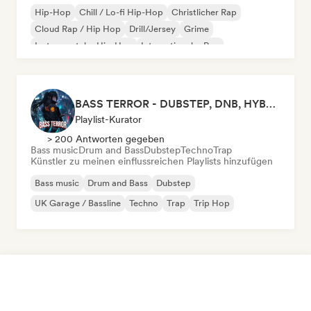
Hip-Hop
Chill / Lo-fi Hip-Hop
Christlicher Rap
Cloud Rap / Hip Hop
Drill/Jersey
Grime
Instrumentaler Hip-Hop
Internationaler Rap
BASS TERROR - DUBSTEP, DNB, HYBRID TRAP, ROCKTRONIC FOR WORKOUT AND GAMING
Playlist-Kurator
> 200 Antworten gegeben
Bass music
Drum and Bass
Dubstep
Techno
Trap
Künstler zu meinen einflussreichen Playlists hinzufügen
Bass music
Drum and Bass
Dubstep
UK Garage / Bassline
Techno
Trap
Trip Hop