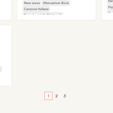
Ne
New wave
Alternativer Rock
Hy
Canzone Italiana
Po
Experimentelle Elektronik
Experimenteller Rock
Indie-Rock
Progressiver Rock
Psychedelic Rock
t
1
2
3