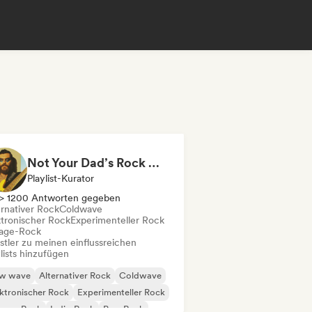
Not Your Dad’s Rock 🤘 Garage Rock, Alt-Rock & Indie Anthems
Playlist-Kurator
> 1200 Antworten gegeben
ernativer Rock
Coldwave
ktronischer Rock
Experimenteller Rock
age-Rock
stler zu meinen einflussreichen
lists hinzufügen
w wave
Alternativer Rock
Coldwave
ktronischer Rock
Experimenteller Rock
rage-Rock
Indie-Rock
Pop-Rock