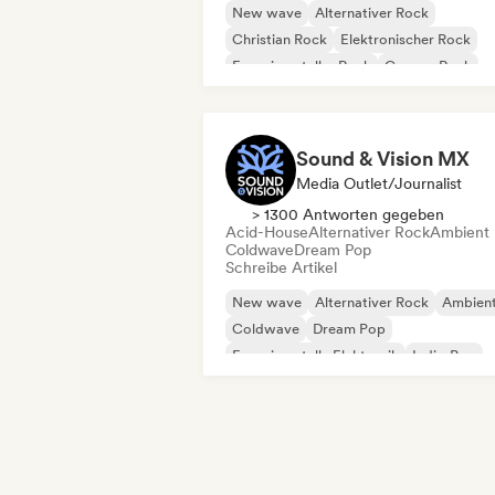
New wave
Alternativer Rock
Christian Rock
Elektronischer Rock
Experimenteller Rock
Garage-Rock
Hard Rock
Indie-Rock
Sound & Vision MX
Media Outlet/Journalist
> 1300 Antworten gegeben
Acid-House
Alternativer Rock
Ambient
Coldwave
Dream Pop
Schreibe Artikel
New wave
Alternativer Rock
Ambien
Coldwave
Dream Pop
Experimentelle Elektronik
Indie-Pop
Indie-Rock