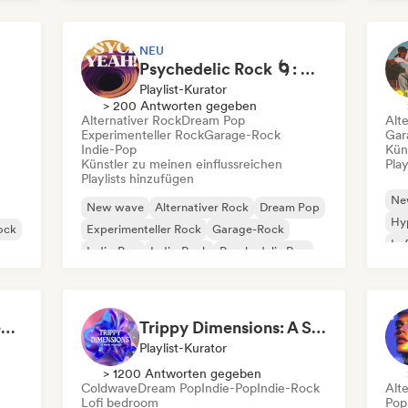
Indie-Rock
NEU
Psychedelic Rock 🌀: Modern Psych & Turkish Vibes
Playlist-Kurator
> 200 Antworten gegeben
Alternativer Rock
Dream Pop
Alt
Experimenteller Rock
Garage-Rock
Gar
Indie-Pop
Kün
Künstler zu meinen einflussreichen
Play
Playlists hinzufügen
Ne
New wave
Alternativer Rock
Dream Pop
Hy
ock
Experimenteller Rock
Garage-Rock
Lo
Indie-Pop
Indie-Rock
Psychedelic Pop
Beach vibes: Palm Tree Breezes 🌴 Indie Folk, Acoustic & Singer-Songwriter
Trippy Dimensions: A Sonic Voyage
Playlist-Kurator
> 1200 Antworten gegeben
Coldwave
Dream Pop
Indie-Pop
Indie-Rock
Alt
Lofi bedroom
Pop