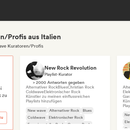
/Profis aus Italien
ave Kuratoren/Profis
New Rock Revolution
Playlist-Kurator
> 2000 Antworten gegeben
Alternativer Rock
Blues
Christian Rock
Alt
i
Coldwave
Elektronischer Rock
Ele
k zu
Künstler zu meinen einflussreichen
Gar
Playlists hinzufügen
Kün
Play
New wave
Alternativer Rock
Blues
Ne
zu
Coldwave
Elektronischer Rock
Ele
Experimenteller Rock
Garage-Rock
Ga