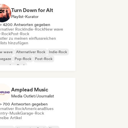
Turn Down for Alt
Playlist-Kurator
> 4200 Antworten gegeben
ernativer Rock
Indie-Rock
New wave
-Rock
Post-Rock
stler zu meinen einflussreichen
lists hinzufügen
w wave
Alternativer Rock
Indie-Rock
oegaze
Pop-Rock
Post-Rock
gressiver Rock
Amplead Music
Media Outlet/Journalist
> 700 Antworten gegeben
ernativer Rock
Americana
Blues
ntry-Musik
Garage-Rock
eibe Artikel