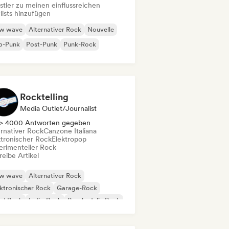
stler zu meinen einflussreichen
lists hinzufügen
w wave
Alternativer Rock
Nouvelle
p-Punk
Post-Punk
Punk-Rock
Rocktelling
Media Outlet/Journalist
> 4000 Antworten gegeben
ernativer Rock
Canzone Italiana
ktronischer Rock
Elektropop
erimenteller Rock
eibe Artikel
w wave
Alternativer Rock
ktronischer Rock
Garage-Rock
rd Rock
Indie-Rock
Psychedelic Rock
k & Roll / Klassischer Rock