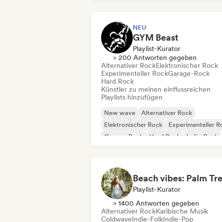
NEU
GYM Beast
Playlist-Kurator
> 200 Antworten gegeben
Alternativer Rock
Elektronischer Rock
Experimenteller Rock
Garage-Rock
Hard Rock
Künstler zu meinen einflussreichen
Playlists hinzufügen
New wave
Alternativer Rock
Elektronischer Rock
Experimenteller R
Garage-Rock
Hard Rock
Indie-Rock
Metal / Heavy metal
Playlist-Kurator
> 1400 Antworten gegeben
Alternativer Rock
Karibische Musik
Coldwave
Indie-Folk
Indie-Pop