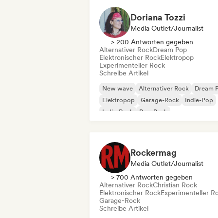
Doriana Tozzi
Media Outlet/Journalist
> 200 Antworten gegeben
Alternativer Rock
Dream Pop
Elektronischer Rock
Elektropop
Experimenteller Rock
Schreibe Artikel
New wave
Alternativer Rock
Dream 
Elektropop
Garage-Rock
Indie-Pop
Indie-Rock
Pop-Punk
Rockermag
Media Outlet/Journalist
> 700 Antworten gegeben
Alternativer Rock
Christian Rock
Elektronischer Rock
Experimenteller R
Garage-Rock
Schreibe Artikel