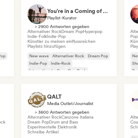
You're in a Coming of Age Movie
Playlist-Kurator
> 2900 Antworten gegeben
Alternativer Rock
Dream Pop
Hyperpop
Alt
Indie-Folk
Indie-Pop
Pop
Künstler zu meinen einflussreichen
Kün
Playlists hinzufügen
Play
Pop
New wave
Alternativer Rock
Dream Pop
Ne
Indie-Pop
Indie-Rock
Sh
Internationaler Pop
Pop-Rock
Pro
Psychedelic Pop
QALT
Media Outlet/Journalist
> 3600 Antworten gegeben
Alternativer Rock
Canzone Italiana
Alt
ock
Dream Pop
Drum and Bass
Cou
Experimentelle Elektronik
Schr
Schreibe Artikel