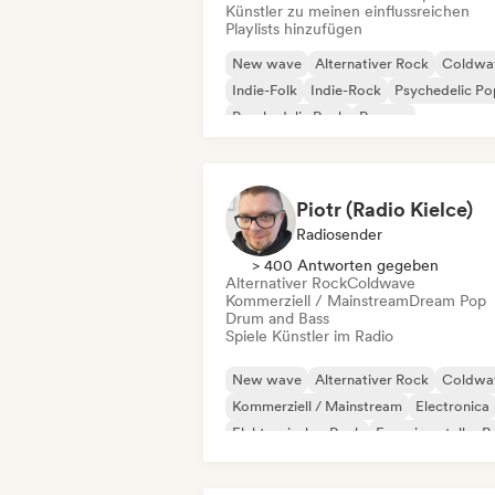
Künstler zu meinen einflussreichen
Playlists hinzufügen
New wave
Alternativer Rock
Coldwa
Indie-Folk
Indie-Rock
Psychedelic Po
Psychedelic Rock
Reggae
Piotr (Radio Kielce)
Radiosender
> 400 Antworten gegeben
Alternativer Rock
Coldwave
Kommerziell / Mainstream
Dream Pop
Drum and Bass
Spiele Künstler im Radio
New wave
Alternativer Rock
Coldwa
Kommerziell / Mainstream
Electronica
Elektronischer Rock
Experimenteller R
Garage-Rock