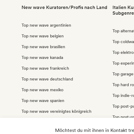
New wave Kuratoren/Profis nach Land
Italien K
Subgenre
Top new wave argentinien
Top alternat
Top new wave belgien
Top coldwav
Top new wave brasilien
Top elektro
Top new wave kanada
Top experim
Top new wave frankreich
Top garage-
Top new wave deutschland
Top hard ro
Top new wave mexiko
Top indie-ro
Top new wave spanien
Top post-pu
Top new wave vereinigtes königreich
Top post-ro
Top new wave vereinigte staaten
Top punk-ro
Möchtest du mit ihnen in Kontakt tr