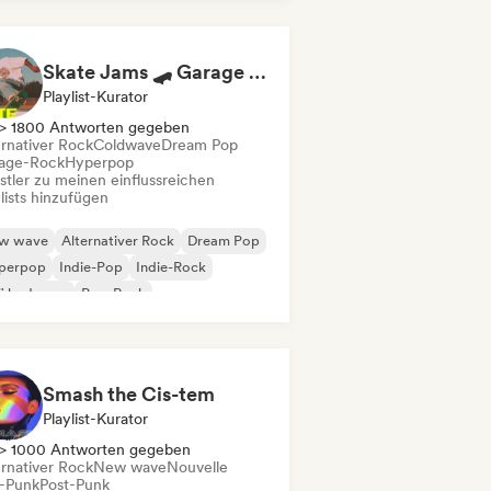
Skate Jams 🛹 Garage Rock, Surf Rock & Neo-Psych
Playlist-Kurator
> 1800 Antworten gegeben
ernativer Rock
Coldwave
Dream Pop
age-Rock
Hyperpop
stler zu meinen einflussreichen
lists hinzufügen
w wave
Alternativer Rock
Dream Pop
perpop
Indie-Pop
Indie-Rock
fi bedroom
Pop-Rock
Smash the Cis-tem
Playlist-Kurator
> 1000 Antworten gegeben
ernativer Rock
New wave
Nouvelle
-Punk
Post-Punk