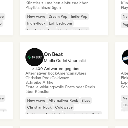
Künstler zu meinen einflussreichen
Kün
Playlists hinzufügen
Play
ve
New wave
Dream Pop
Indie-Pop
Ne
p
Indie-Rock
Lofi bedroom
Po
Psychedelic Pop
Psychedelic Rock
Shoegaze
On Beat
Media Outlet/Journalist
> 400 Antworten gegeben
Alternativer Rock
Americana
Blues
Alt
Christian Rock
Coldwave
Ele
Schreibe Artikel
Exp
Erstelle wirkungsvolle Posts oder Reels
Schr
über Künstler
ve
Ne
New wave
Alternativer Rock
Blues
Ele
Christian Rock
Coldwave
ock
Ha
Elektronischer Rock
Experimenteller Rock
Roc
Garage-Rock