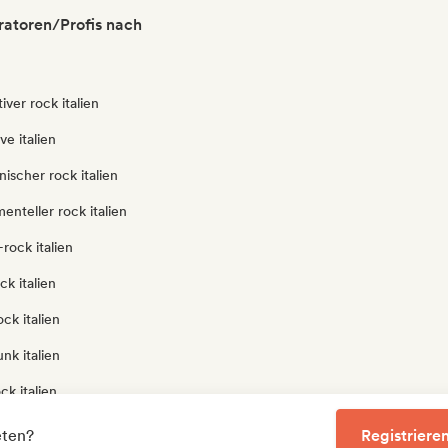
uratoren/Profis nach
iver rock italien
e italien
nischer rock italien
enteller rock italien
rock italien
ck italien
ck italien
nk italien
ck italien
ck italien
eten?
Registrieren