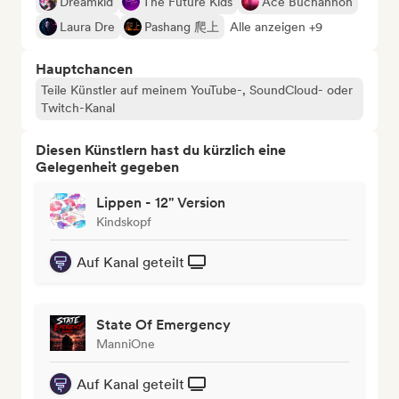
Dreamkid
The Future Kids
Ace Buchannon
Laura Dre
Pashang 爬上
Alle anzeigen +9
Hauptchancen
Teile Künstler auf meinem YouTube-, SoundCloud- oder
Twitch-Kanal
Diesen Künstlern hast du kürzlich eine
Gelegenheit gegeben
Lippen - 12" Version
Kindskopf
Auf Kanal geteilt
State Of Emergency
ManniOne
Auf Kanal geteilt