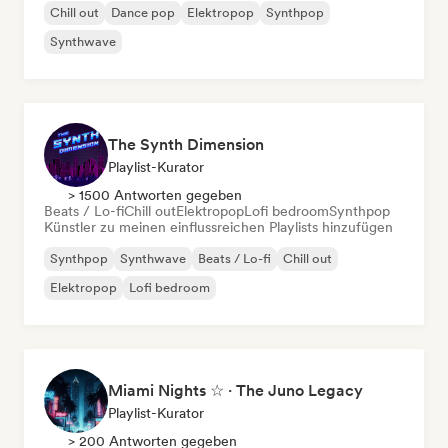
Chill out
Dance pop
Elektropop
Synthpop
Synthwave
The Synth Dimension
Playlist-Kurator
> 1500 Antworten gegeben
Beats / Lo-fi
Chill out
Elektropop
Lofi bedroom
Synthpop
Künstler zu meinen einflussreichen Playlists hinzufügen
Synthpop
Synthwave
Beats / Lo-fi
Chill out
Elektropop
Lofi bedroom
Miami Nights ☆ · The Juno Legacy
Playlist-Kurator
> 200 Antworten gegeben