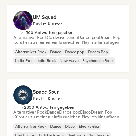
UM Squad
Playlist-Kurator
> 1500 Antworten gegeben
Alternativer Rock
Coldwave
Dance
Dance pop
Dream Pop
Künstler zu meinen einflussreichen Playlists hinzufügen
Alternativer Rock
Dance
Dance pop
Dream Pop
Indie-Pop
Indie-Rock
New wave
Psychedelic Rock
Space Sour
Playlist-Kurator
> 2800 Antworten gegeben
Alternativer Rock
Dance
Dance pop
Disco
Dream Pop
Künstler zu meinen einflussreichen Playlists hinzufügen
Alternativer Rock
Dance
Disco
Electronica
Elektropop
Lofi bedroom
Synthpop
Synthwave