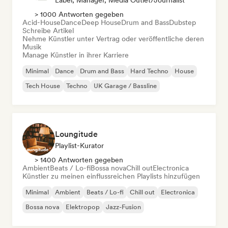
Label, Manager, Media Outlet/Journalist
> 1000 Antworten gegeben
Acid-House
Dance
Deep House
Drum and Bass
Dubstep
Schreibe Artikel
Nehme Künstler unter Vertrag oder veröffentliche deren
Musik
Manage Künstler in ihrer Karriere
Minimal
Dance
Drum and Bass
Hard Techno
House
Tech House
Techno
UK Garage / Bassline
Loungitude
Playlist-Kurator
> 1400 Antworten gegeben
Ambient
Beats / Lo-fi
Bossa nova
Chill out
Electronica
Künstler zu meinen einflussreichen Playlists hinzufügen
Minimal
Ambient
Beats / Lo-fi
Chill out
Electronica
Bossa nova
Elektropop
Jazz-Fusion