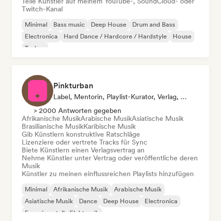
Teile Künstler auf meinem YouTube-, SoundCloud- oder
Twitch-Kanal
Minimal
Bass music
Deep House
Drum and Bass
Electronica
Hard Dance / Hardcore / Hardstyle
House
Techno
Pinkturban
Label, Mentorin, Playlist-Kurator, Verlag, Sync Supervisor
> 2000 Antworten gegeben
Afrikanische Musik
Arabische Musik
Asiatische Musik
Brasilianische Musik
Karibische Musik
Gib Künstlern konstruktive Ratschläge
Lizenziere oder vertrete Tracks für Sync
Biete Künstlern einen Verlagsvertrag an
Nehme Künstler unter Vertrag oder veröffentliche deren
Musik
Künstler zu meinen einflussreichen Playlists hinzufügen
Minimal
Afrikanische Musik
Arabische Musik
Asiatische Musik
Dance
Deep House
Electronica
Experimentelle Elektronik