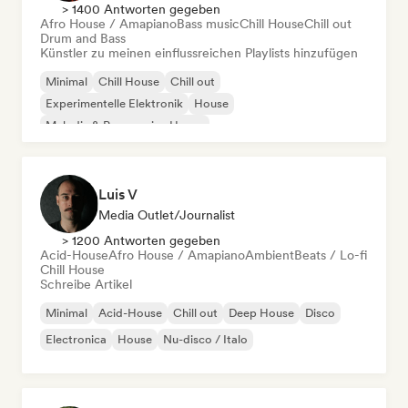
> 1400 Antworten gegeben
Afro House / Amapiano
Bass music
Chill House
Chill out
Drum and Bass
Künstler zu meinen einflussreichen Playlists hinzufügen
Minimal
Chill House
Chill out
Experimentelle Elektronik
House
Melodic & Progressive House
Organischer House / Downtempo
Afro House / Amapiano
Luis V
Media Outlet/Journalist
> 1200 Antworten gegeben
Acid-House
Afro House / Amapiano
Ambient
Beats / Lo-fi
Chill House
Schreibe Artikel
Minimal
Acid-House
Chill out
Deep House
Disco
Electronica
House
Nu-disco / Italo