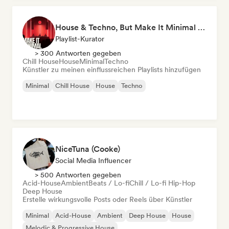
House & Techno, But Make It Minimal 🎚️ Tech House & Melodic Grooves
Playlist-Kurator
> 300 Antworten gegeben
Chill House
House
Minimal
Techno
Künstler zu meinen einflussreichen Playlists hinzufügen
Minimal
Chill House
House
Techno
NiceTuna (Cooke)
Social Media Influencer
> 500 Antworten gegeben
Acid-House
Ambient
Beats / Lo-fi
Chill / Lo-fi Hip-Hop
Deep House
Erstelle wirkungsvolle Posts oder Reels über Künstler
Minimal
Acid-House
Ambient
Deep House
House
Melodic & Progressive House