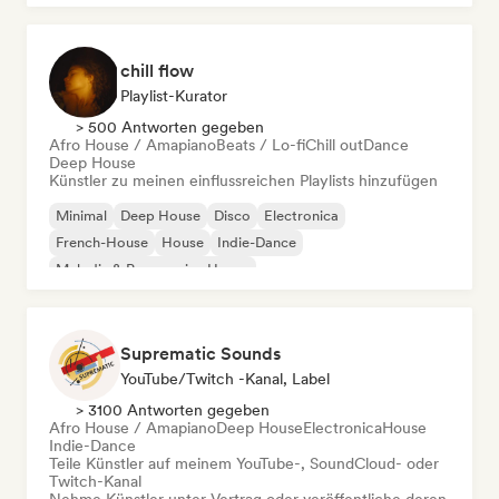
chill flow
Playlist-Kurator
> 500 Antworten gegeben
Afro House / Amapiano
Beats / Lo-fi
Chill out
Dance
Deep House
Künstler zu meinen einflussreichen Playlists hinzufügen
Minimal
Deep House
Disco
Electronica
French-House
House
Indie-Dance
Melodic & Progressive House
Suprematic Sounds
YouTube/Twitch -Kanal, Label
> 3100 Antworten gegeben
Afro House / Amapiano
Deep House
Electronica
House
Indie-Dance
Teile Künstler auf meinem YouTube-, SoundCloud- oder
Twitch-Kanal