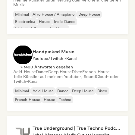
Nehme Künstler unter Vertrag oder veröffentliche deren
Musik
Minimal
Afro House / Amapiano
Deep House
Electronica
House
Indie-Dance
Melodic & Progressive House
Organischer House / Downtempo
Handpicked Music
YouTube/Twitch -Kanal
> 1400 Antworten gegeben
Acid-House
Dance
Deep House
Disco
French-House
Teile Künstler auf meinem YouTube-, SoundCloud- oder
Twitch-Kanal
Minimal
Acid-House
Dance
Deep House
Disco
French-House
House
Techno
True Underground | True Techno Podcast | ONE