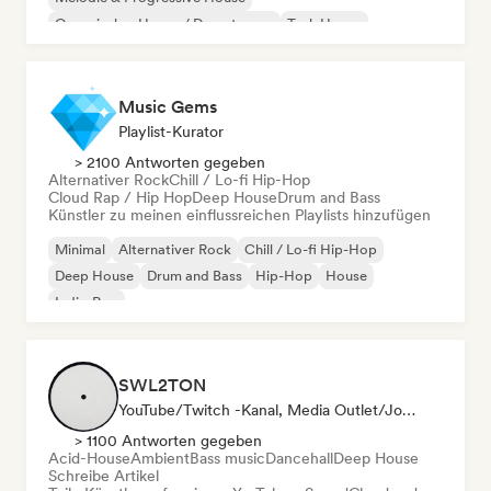
Organischer House / Downtempo
Tech House
Music Gems
Playlist-Kurator
> 2100 Antworten gegeben
Alternativer Rock
Chill / Lo-fi Hip-Hop
Cloud Rap / Hip Hop
Deep House
Drum and Bass
Künstler zu meinen einflussreichen Playlists hinzufügen
Minimal
Alternativer Rock
Chill / Lo-fi Hip-Hop
Deep House
Drum and Bass
Hip-Hop
House
Indie-Pop
SWL2TON
YouTube/Twitch -Kanal, Media Outlet/Journalist
> 1100 Antworten gegeben
Acid-House
Ambient
Bass music
Dancehall
Deep House
Schreibe Artikel