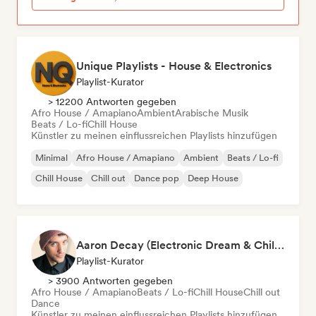
Unique Playlists - House & Electronics
Playlist-Kurator
> 12200 Antworten gegeben
Afro House / Amapiano
Ambient
Arabische Musik
Beats / Lo-fi
Chill House
Künstler zu meinen einflussreichen Playlists hinzufügen
Minimal
Afro House / Amapiano
Ambient
Beats / Lo-fi
Chill House
Chill out
Dance pop
Deep House
Aaron Decay (Electronic Dream & Chill Electronic Dream playlists)
Playlist-Kurator
> 3900 Antworten gegeben
Afro House / Amapiano
Beats / Lo-fi
Chill House
Chill out
Dance
Künstler zu meinen einflussreichen Playlists hinzufügen