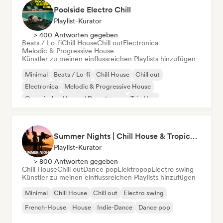
Poolside Electro Chill
Playlist-Kurator
> 400 Antworten gegeben
Beats / Lo-fi
Chill House
Chill out
Electronica
Melodic & Progressive House
Künstler zu meinen einflussreichen Playlists hinzufügen
Minimal
Beats / Lo-fi
Chill House
Chill out
Electronica
Melodic & Progressive House
Organischer House / Downtempo
Trip Hop
Summer Nights | Chill House & Tropical Beats
Playlist-Kurator
> 800 Antworten gegeben
Chill House
Chill out
Dance pop
Elektropop
Electro swing
Künstler zu meinen einflussreichen Playlists hinzufügen
Minimal
Chill House
Chill out
Electro swing
French-House
House
Indie-Dance
Dance pop