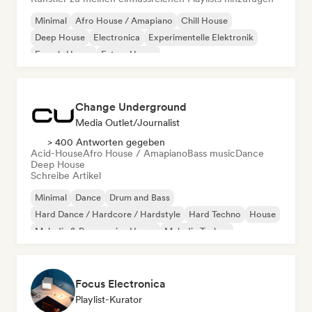
Minimal
Afro House / Amapiano
Chill House
Deep House
Electronica
Experimentelle Elektronik
French-House
Future House
Change Underground
Media Outlet/Journalist
> 400 Antworten gegeben
Acid-House
Afro House / Amapiano
Bass music
Dance
Deep House
Schreibe Artikel
Minimal
Dance
Drum and Bass
Hard Dance / Hardcore / Hardstyle
Hard Techno
House
Melodic & Progressive House
Melodic Techno
Focus Electronica
Playlist-Kurator