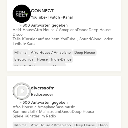
CONNECT
YouTube/Twitch -Kanal
> 300 Antworten gegeben
Acid-House
Afro House / Amapiano
Dance
Deep House
Disco
Teile Künstler auf meinem YouTube-, SoundCloud- oder
Twitch-Kanal
Minimal
Afro House / Amapiano
Deep House
Electronica
House
Indie-Dance
Melodic & Progressive House
Organischer House / Downtempo
diversaofm
Radiosender
> 500 Antworten gegeben
Afro House / Amapiano
Bass music
Kommerziell / Mainstream
Dance
Deep House
Spiele Künstler im Radio
Minimal
Afro House / Amapiano
Deep House
Disco