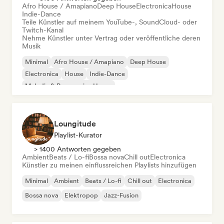
Afro House / Amapiano
Deep House
Electronica
House
Indie-Dance
Teile Künstler auf meinem YouTube-, SoundCloud- oder
Twitch-Kanal
Nehme Künstler unter Vertrag oder veröffentliche deren
Musik
Minimal
Afro House / Amapiano
Deep House
Electronica
House
Indie-Dance
Melodic & Progressive House
Organischer House / Downtempo
Loungitude
Playlist-Kurator
> 1400 Antworten gegeben
Ambient
Beats / Lo-fi
Bossa nova
Chill out
Electronica
Künstler zu meinen einflussreichen Playlists hinzufügen
Minimal
Ambient
Beats / Lo-fi
Chill out
Electronica
Bossa nova
Elektropop
Jazz-Fusion