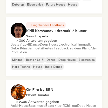
Dubstep
Electronica
Future House
House
Eingehendes Feedback
Kirill Korshunov : dramaki / blueor
Sound Experte
> 300 Antworten gegeben
Beats / Lo-fi
Dance
Deep House
Electronica
Filmmusik
Gebe Künstlern detailliertes Feedback zu dem Klang/der
Produktion
Minimal
Beats / Lo-fi
Dance
Deep House
Electronica
Hard Techno
House
Indie-Dance
On Fire by BRN
Playlist-Kurator
> 2300 Antworten gegeben
Acid-House
Bass music
Beats / Lo-fi
Chill out
Deep House