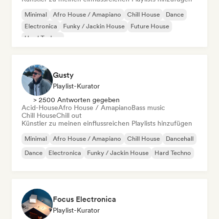
Minimal
Afro House / Amapiano
Chill House
Dance
Electronica
Funky / Jackin House
Future House
Hard Techno
Gusty
Playlist-Kurator
> 2500 Antworten gegeben
Acid-House
Afro House / Amapiano
Bass music
Chill House
Chill out
Künstler zu meinen einflussreichen Playlists hinzufügen
Minimal
Afro House / Amapiano
Chill House
Dancehall
Dance
Electronica
Funky / Jackin House
Hard Techno
Focus Electronica
Playlist-Kurator