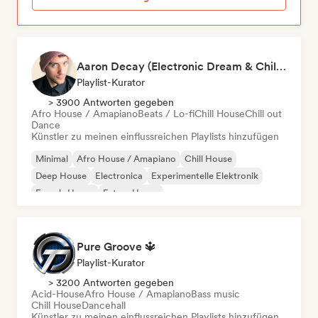
Aaron Decay (Electronic Dream & Chill Electronic Dream playlists)
Playlist-Kurator
> 3900 Antworten gegeben
Afro House / Amapiano
Beats / Lo-fi
Chill House
Chill out
Dance
Künstler zu meinen einflussreichen Playlists hinzufügen
Minimal
Afro House / Amapiano
Chill House
Deep House
Electronica
Experimentelle Elektronik
French-House
Future House
Pure Groove 🔱
Playlist-Kurator
> 3200 Antworten gegeben
Acid-House
Afro House / Amapiano
Bass music
Chill House
Dancehall
Künstler zu meinen einflussreichen Playlists hinzufügen