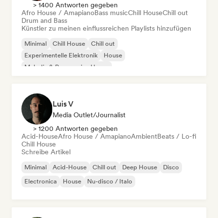
> 1400 Antworten gegeben
Afro House / Amapiano
Bass music
Chill House
Chill out
Drum and Bass
Künstler zu meinen einflussreichen Playlists hinzufügen
Minimal
Chill House
Chill out
Experimentelle Elektronik
House
Melodic & Progressive House
Organischer House / Downtempo
Afro House / Amapiano
Luis V
Media Outlet/Journalist
> 1200 Antworten gegeben
Acid-House
Afro House / Amapiano
Ambient
Beats / Lo-fi
Chill House
Schreibe Artikel
Minimal
Acid-House
Chill out
Deep House
Disco
Electronica
House
Nu-disco / Italo