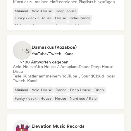
Künstler zu meinen einflussreichen Playlists hinzufügen
Minimal
Acid-House
Deep House
Funky / Jackin House
House
Indie-Dance
Melodic & Progressive House
Tech House
Damaskus (Kozaboa)
YouTube/Twitch -Kanal
> 100 Antworten gegeben
Acid-House
Afro House / Amapiano
Dance
Deep House
Disco
Teile Künstler auf meinem YouTube-, SoundCloud- oder
Twitch-Kanal
Minimal
Acid-House
Dance
Deep House
Disco
Funky / Jackin House
House
Nu-disco / Italo
Elevation Music Records