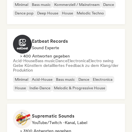
Minimal
Bass music
Kommerziell / Mainstream
Dance
Dance pop
Deep House
House
Melodic Techno
Eatbeat Records
Sound Experte
> 400 Antworten gegeben
Acid-House
Bass music
Dance
Electronica
Electro swing
Gebe Künstlern detailliertes Feedback zu dem Klang/der
Produktion
Minimal
Acid-House
Bass music
Dance
Electronica
House
Indie-Dance
Melodic & Progressive House
Suprematic Sounds
YouTube/Twitch -Kanal, Label
> 3100 Antworten gegeben