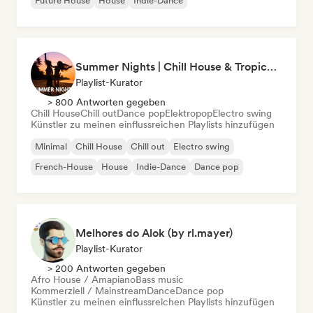
Future House
House
Indie-Dance
Summer Nights | Chill House & Tropical Beats
Playlist-Kurator
> 800 Antworten gegeben
Chill House
Chill out
Dance pop
Elektropop
Electro swing
Künstler zu meinen einflussreichen Playlists hinzufügen
Minimal
Chill House
Chill out
Electro swing
French-House
House
Indie-Dance
Dance pop
Melhores do Alok (by rl.mayer)
Playlist-Kurator
> 200 Antworten gegeben
Afro House / Amapiano
Bass music
Kommerziell / Mainstream
Dance
Dance pop
Künstler zu meinen einflussreichen Playlists hinzufügen