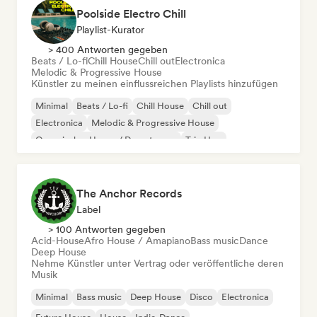
Poolside Electro Chill
Playlist-Kurator
> 400 Antworten gegeben
Beats / Lo-fi
Chill House
Chill out
Electronica
Melodic & Progressive House
Künstler zu meinen einflussreichen Playlists hinzufügen
Minimal
Beats / Lo-fi
Chill House
Chill out
Electronica
Melodic & Progressive House
Organischer House / Downtempo
Trip Hop
The Anchor Records
Label
> 100 Antworten gegeben
Acid-House
Afro House / Amapiano
Bass music
Dance
Deep House
Nehme Künstler unter Vertrag oder veröffentliche deren
Musik
Minimal
Bass music
Deep House
Disco
Electronica