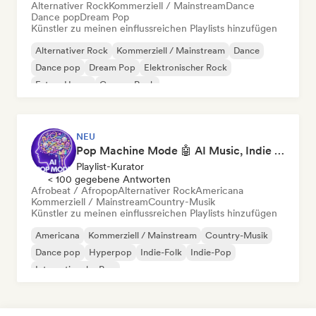
Alternativer Rock
Kommerziell / Mainstream
Dance
Dance pop
Dream Pop
Künstler zu meinen einflussreichen Playlists hinzufügen
Alternativer Rock
Kommerziell / Mainstream
Dance
Dance pop
Dream Pop
Elektronischer Rock
Future House
Garage-Rock
NEU
Pop Machine Mode 🤖 AI Music, Indie Pop & Dream Pop
Playlist-Kurator
< 100 gegebene Antworten
Afrobeat / Afropop
Alternativer Rock
Americana
Kommerziell / Mainstream
Country-Musik
Künstler zu meinen einflussreichen Playlists hinzufügen
Americana
Kommerziell / Mainstream
Country-Musik
Dance pop
Hyperpop
Indie-Folk
Indie-Pop
Internationaler Pop