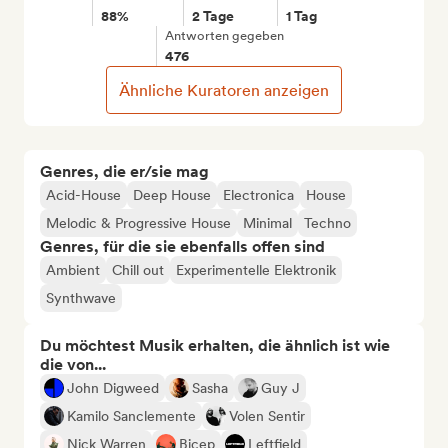
88%
2 Tage
1 Tag
Antworten gegeben
476
Ähnliche Kuratoren anzeigen
Genres, die er/sie mag
Acid-House
Deep House
Electronica
House
Melodic & Progressive House
Minimal
Techno
Genres, für die sie ebenfalls offen sind
Ambient
Chill out
Experimentelle Elektronik
Synthwave
Du möchtest Musik erhalten, die ähnlich ist wie
die von...
John Digweed
Sasha
Guy J
Kamilo Sanclemente
Volen Sentir
Nick Warren
Bicep
Leftfield