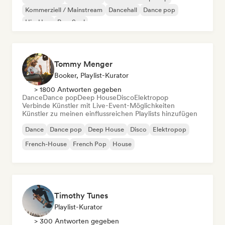
Kommerziell / Mainstream
Dancehall
Dance pop
Hip-Hop
Pop-Soul
Tommy Menger
Booker, Playlist-Kurator
> 1800 Antworten gegeben
Dance
Dance pop
Deep House
Disco
Elektropop
Verbinde Künstler mit Live-Event-Möglichkeiten
Künstler zu meinen einflussreichen Playlists hinzufügen
Dance
Dance pop
Deep House
Disco
Elektropop
French-House
French Pop
House
Timothy Tunes
Playlist-Kurator
> 300 Antworten gegeben