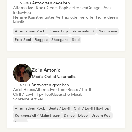
> 800 Antworten gegeben
Alternativer Rock
Dream Pop
Electronica
Garage-Rock
Indie-Pop
Nehme Künstler unter Vertrag oder veröffentliche deren
Musik
Alternativer Rock
Dream Pop
Garage-Rock
New wave
Pop-Soul
Reggae
Shoegaze
Soul
Zoila Antonio
Media Outlet/Journalist
> 100 Antworten gegeben
Acid-House
Alternativer Rock
Beats / Lo-fi
Chill / Lo-fi Hip-Hop
Klassische Musik
Schreibe Artikel
Alternativer Rock
Beats / Lo-fi
Chill / Lo-fi Hip-Hop
Kommerziell / Mainstream
Dance
Disco
Dream Pop
House