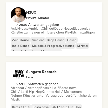
N3UX
Playlist-Kurator
> 2800 Antworten gegeben
Acid-House
Ambient
Chill out
Deep House
Electronica
Künstler zu meinen einflussreichen Playlists hinzufügen
Acid-House
Ambient
Deep House
House
Indie-Dance
Melodic & Progressive House
Minimal
Organischer House / Downtempo
Sungate Records
Label
> 1300 Antworten gegeben
Afrobeat / Afropop
Beats / Lo-fi
Bossa nova
Chill / Lo-fi Hip-Hop
Kommerziell / Mainstream
Nehme Künstler unter Vertrag oder veröffentliche deren
Musik
Beats / Lo-fi
Bossa nova
Chill / Lo-fi Hip-Hop