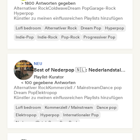
> 1800 Antworten gegeben
Alternativer Rock
Coldwave
Dream Pop
Garage-Rock
Hyperpop
Künstler zu meinen einflussreichen Playlists hinzufügen
Lofi bedroom
Alternativer Rock
Dream Pop
Hyperpop
Indie-Pop
Indie-Rock
Pop-Rock
Progressiver Pop
NEU
Best of Nederpop 🇳🇱: Nederlandstalige Pop & Hollandse Hits
Playlist-Kurator
< 100 gegebene Antworten
Alternativer Rock
Kommerziell / Mainstream
Dance pop
Dream Pop
Elektropop
Künstler zu meinen einflussreichen Playlists hinzufügen
Lofi bedroom
Kommerziell / Mainstream
Dance pop
Elektropop
Hyperpop
Internationaler Pop
Nederpop/Dutch Pop
Pop-Rock