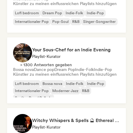
Künstler zu meinen einflussreichen Playlists hinzufügen
Lofi bedroom
Dream Pop
Indie-Folk
Indie-Pop
Internationaler Pop
Pop-Soul
R&B
Singer-Songwriter
Your Sous-Chef for an Indie Evening
Playlist-Kurator
> 1300 Antworten gegeben
Bossa nova
Dance pop
Dream Pop
Indie-Folk
Indie-Pop
Künstler zu meinen einflussreichen Playlists hinzufügen
Lofi bedroom
Bossa nova
Indie-Folk
Indie-Pop
Internationaler Pop
Moderner Jazz
R&B
Sanfter Pop / Ballade
Witchy Whispers & Spells 🔮 Ethereal Art Pop & Dream Pop
Playlist-Kurator