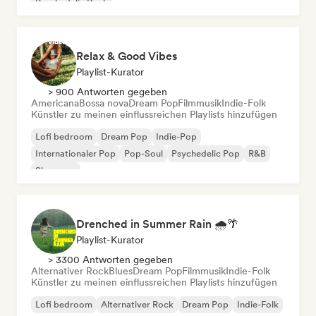
Psychedelic Rock
Relax & Good Vibes
Playlist-Kurator
> 900 Antworten gegeben
Americana
Bossa nova
Dream Pop
Filmmusik
Indie-Folk
Künstler zu meinen einflussreichen Playlists hinzufügen
Lofi bedroom
Dream Pop
Indie-Pop
Internationaler Pop
Pop-Soul
Psychedelic Pop
R&B
Shoegaze
Drenched in Summer Rain 🌧️🌴
Playlist-Kurator
> 3300 Antworten gegeben
Alternativer Rock
Blues
Dream Pop
Filmmusik
Indie-Folk
Künstler zu meinen einflussreichen Playlists hinzufügen
Lofi bedroom
Alternativer Rock
Dream Pop
Indie-Folk