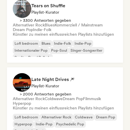
Tears on Shuffle
Playlist-Kurator
> 3300 Antworten gegeben
Alternativer Rock
Blues
Kommerziell / Mainstream
Dream Pop
Indie-Folk
Künstler zu meinen einflussreichen Playlists hinzufügen
Lofi bedroom
Blues
Indie-Folk
Indie-Pop
Internationaler Pop
Pop-Soul
Singer-Songwriter
Sanfter Pop / Ballade
Late Night Drives 🎆
Playlist-Kurator
> 2000 Antworten gegeben
Alternativer Rock
Coldwave
Dream Pop
Filmmusik
Hyperpop
Künstler zu meinen einflussreichen Playlists hinzufügen
Lofi bedroom
Alternativer Rock
Coldwave
Dream Pop
Hyperpop
Indie-Pop
Psychedelic Pop