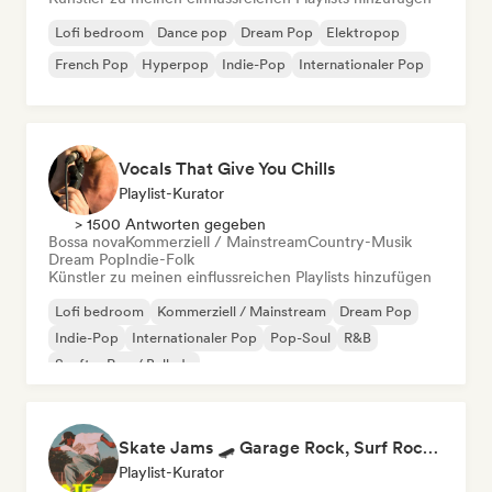
Lofi bedroom
Dance pop
Dream Pop
Elektropop
French Pop
Hyperpop
Indie-Pop
Internationaler Pop
Vocals That Give You Chills
Playlist-Kurator
> 1500 Antworten gegeben
Bossa nova
Kommerziell / Mainstream
Country-Musik
Dream Pop
Indie-Folk
Künstler zu meinen einflussreichen Playlists hinzufügen
Lofi bedroom
Kommerziell / Mainstream
Dream Pop
Indie-Pop
Internationaler Pop
Pop-Soul
R&B
Sanfter Pop / Ballade
Skate Jams 🛹 Garage Rock, Surf Rock & Neo-Psych
Playlist-Kurator