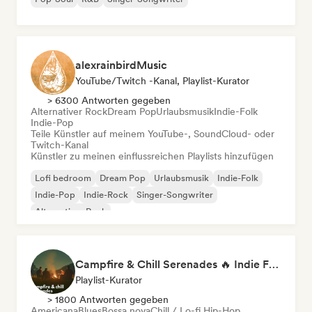
alexrainbirdMusic
YouTube/Twitch -Kanal, Playlist-Kurator
> 6300 Antworten gegeben
Alternativer Rock
Dream Pop
Urlaubsmusik
Indie-Folk
Indie-Pop
Teile Künstler auf meinem YouTube-, SoundCloud- oder
Twitch-Kanal
Künstler zu meinen einflussreichen Playlists hinzufügen
Lofi bedroom
Dream Pop
Urlaubsmusik
Indie-Folk
Indie-Pop
Indie-Rock
Singer-Songwriter
Alternativer Rock
Campfire & Chill Serenades 🔥 Indie Folk, Acoustic & Singer-Songwriter
Playlist-Kurator
> 1800 Antworten gegeben
Americana
Blues
Bossa nova
Chill / Lo-fi Hip-Hop