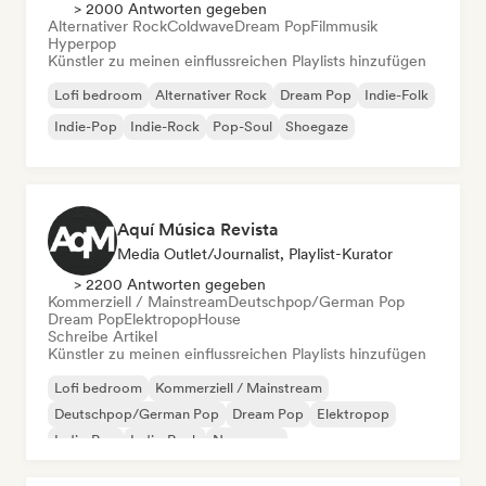
> 2000 Antworten gegeben
Alternativer Rock
Coldwave
Dream Pop
Filmmusik
Hyperpop
Künstler zu meinen einflussreichen Playlists hinzufügen
Lofi bedroom
Alternativer Rock
Dream Pop
Indie-Folk
Indie-Pop
Indie-Rock
Pop-Soul
Shoegaze
Aquí Música Revista
Media Outlet/Journalist, Playlist-Kurator
> 2200 Antworten gegeben
Kommerziell / Mainstream
Deutschpop/German Pop
Dream Pop
Elektropop
House
Schreibe Artikel
Künstler zu meinen einflussreichen Playlists hinzufügen
Lofi bedroom
Kommerziell / Mainstream
Deutschpop/German Pop
Dream Pop
Elektropop
Indie-Pop
Indie-Rock
New wave