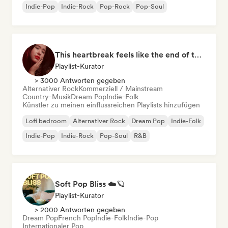
Indie-Pop
Indie-Rock
Pop-Rock
Pop-Soul
This heartbreak feels like the end of the world
Playlist-Kurator
> 3000 Antworten gegeben
Alternativer Rock
Kommerziell / Mainstream
Country-Musik
Dream Pop
Indie-Folk
Künstler zu meinen einflussreichen Playlists hinzufügen
Lofi bedroom
Alternativer Rock
Dream Pop
Indie-Folk
Indie-Pop
Indie-Rock
Pop-Soul
R&B
Soft Pop Bliss ☁️🪐
Playlist-Kurator
> 2000 Antworten gegeben
Dream Pop
French Pop
Indie-Folk
Indie-Pop
Internationaler Pop