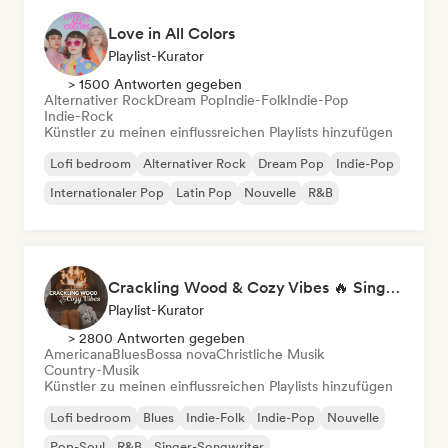
Love in All Colors
Playlist-Kurator
> 1500 Antworten gegeben
Alternativer Rock
Dream Pop
Indie-Folk
Indie-Pop
Indie-Rock
Künstler zu meinen einflussreichen Playlists hinzufügen
Lofi bedroom
Alternativer Rock
Dream Pop
Indie-Pop
Internationaler Pop
Latin Pop
Nouvelle
R&B
Crackling Wood & Cozy Vibes 🔥 Singer-Songwriter, Dream Pop & Bedroom Pop
Playlist-Kurator
> 2800 Antworten gegeben
Americana
Blues
Bossa nova
Christliche Musik
Country-Musik
Künstler zu meinen einflussreichen Playlists hinzufügen
Lofi bedroom
Blues
Indie-Folk
Indie-Pop
Nouvelle
Pop-Soul
R&B
Singer-Songwriter