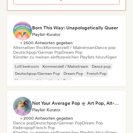
Born This Way: Unapologetically Queer
Playlist-Kurator
> 2500 Antworten gegeben
Alternativer Rock
Kommerziell / Mainstream
Dance pop
Deutschpop/German Pop
Dream Pop
Künstler zu meinen einflussreichen Playlists hinzufügen
Lofi bedroom
Kommerziell / Mainstream
Dance pop
Deutschpop/German Pop
Dream Pop
French Pop
Hyperpop
Internationaler Pop
Not Your Average Pop 🛸 Art Pop, Alt-Pop & Indie Pop
Playlist-Kurator
> 2000 Antworten gegeben
Dance pop
Deutschpop/German Pop
Dream Pop
Elektropop
French Pop
Künstler zu meinen einflussreichen Playlists hinzufügen