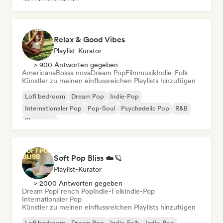
Psychedelic Rock
Relax & Good Vibes
Playlist-Kurator
> 900 Antworten gegeben
Americana
Bossa nova
Dream Pop
Filmmusik
Indie-Folk
Künstler zu meinen einflussreichen Playlists hinzufügen
Lofi bedroom
Dream Pop
Indie-Pop
Internationaler Pop
Pop-Soul
Psychedelic Pop
R&B
Shoegaze
Soft Pop Bliss ☁️🪐
Playlist-Kurator
> 2000 Antworten gegeben
Dream Pop
French Pop
Indie-Folk
Indie-Pop
Internationaler Pop
Künstler zu meinen einflussreichen Playlists hinzufügen
Lofi bedroom
Dream Pop
Indie-Folk
Indie-Pop