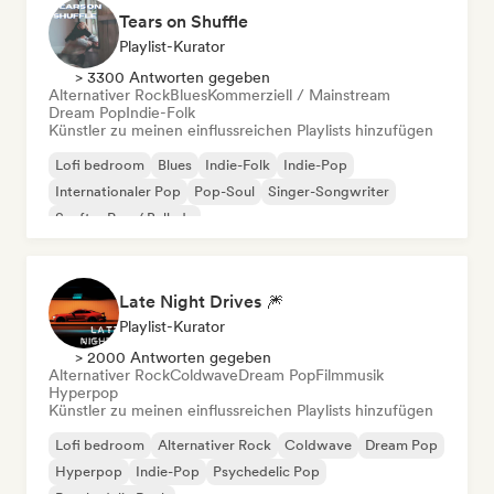
Tears on Shuffle
Playlist-Kurator
> 3300 Antworten gegeben
Alternativer Rock
Blues
Kommerziell / Mainstream
Dream Pop
Indie-Folk
Künstler zu meinen einflussreichen Playlists hinzufügen
Lofi bedroom
Blues
Indie-Folk
Indie-Pop
Internationaler Pop
Pop-Soul
Singer-Songwriter
Sanfter Pop / Ballade
Late Night Drives 🎆
Playlist-Kurator
> 2000 Antworten gegeben
Alternativer Rock
Coldwave
Dream Pop
Filmmusik
Hyperpop
Künstler zu meinen einflussreichen Playlists hinzufügen
Lofi bedroom
Alternativer Rock
Coldwave
Dream Pop
Hyperpop
Indie-Pop
Psychedelic Pop