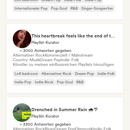
Internationaler Pop
Pop-Soul
R&B
Singer-Songwriter
This heartbreak feels like the end of the world
Playlist-Kurator
> 3000 Antworten gegeben
Alternativer Rock
Kommerziell / Mainstream
Country-Musik
Dream Pop
Indie-Folk
Künstler zu meinen einflussreichen Playlists hinzufügen
Lofi bedroom
Alternativer Rock
Dream Pop
Indie-Folk
Indie-Pop
Indie-Rock
Pop-Soul
R&B
Drenched in Summer Rain 🌧️🌴
Playlist-Kurator
> 3300 Antworten gegeben
Alternativer Rock
Blues
Dream Pop
Filmmusik
Indie-Folk