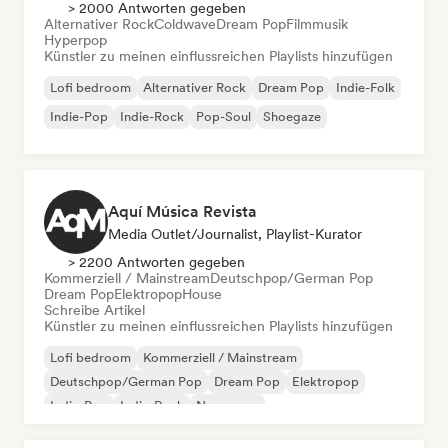
> 2000 Antworten gegeben
Alternativer Rock
Coldwave
Dream Pop
Filmmusik
Hyperpop
Künstler zu meinen einflussreichen Playlists hinzufügen
Lofi bedroom
Alternativer Rock
Dream Pop
Indie-Folk
Indie-Pop
Indie-Rock
Pop-Soul
Shoegaze
Aquí Música Revista
Media Outlet/Journalist, Playlist-Kurator
> 2200 Antworten gegeben
Kommerziell / Mainstream
Deutschpop/German Pop
Dream Pop
Elektropop
House
Schreibe Artikel
Künstler zu meinen einflussreichen Playlists hinzufügen
Lofi bedroom
Kommerziell / Mainstream
Deutschpop/German Pop
Dream Pop
Elektropop
Indie-Pop
Indie-Rock
New wave