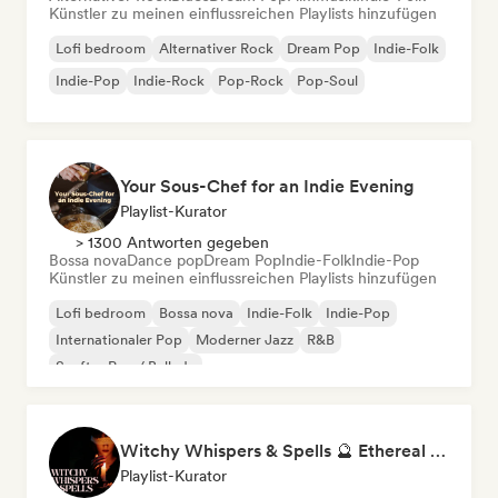
Künstler zu meinen einflussreichen Playlists hinzufügen
Lofi bedroom
Alternativer Rock
Dream Pop
Indie-Folk
Indie-Pop
Indie-Rock
Pop-Rock
Pop-Soul
Your Sous-Chef for an Indie Evening
Playlist-Kurator
> 1300 Antworten gegeben
Bossa nova
Dance pop
Dream Pop
Indie-Folk
Indie-Pop
Künstler zu meinen einflussreichen Playlists hinzufügen
Lofi bedroom
Bossa nova
Indie-Folk
Indie-Pop
Internationaler Pop
Moderner Jazz
R&B
Sanfter Pop / Ballade
Witchy Whispers & Spells 🔮 Ethereal Art Pop & Dream Pop
Playlist-Kurator