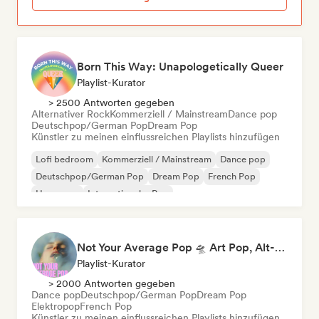
Born This Way: Unapologetically Queer
Playlist-Kurator
> 2500 Antworten gegeben
Alternativer Rock
Kommerziell / Mainstream
Dance pop
Deutschpop/German Pop
Dream Pop
Künstler zu meinen einflussreichen Playlists hinzufügen
Lofi bedroom
Kommerziell / Mainstream
Dance pop
Deutschpop/German Pop
Dream Pop
French Pop
Hyperpop
Internationaler Pop
Not Your Average Pop 🛸 Art Pop, Alt-Pop & Indie Pop
Playlist-Kurator
> 2000 Antworten gegeben
Dance pop
Deutschpop/German Pop
Dream Pop
Elektropop
French Pop
Künstler zu meinen einflussreichen Playlists hinzufügen