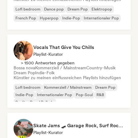
Lofi bedroom
Dance pop
Dream Pop
Elektropop
French Pop
Hyperpop
Indie-Pop
Internationaler Pop
Vocals That Give You Chills
Playlist-Kurator
> 1500 Antworten gegeben
Bossa nova
Kommerziell / Mainstream
Country-Musik
Dream Pop
Indie-Folk
Künstler zu meinen einflussreichen Playlists hinzufügen
Lofi bedroom
Kommerziell / Mainstream
Dream Pop
Indie-Pop
Internationaler Pop
Pop-Soul
R&B
Sanfter Pop / Ballade
Skate Jams 🛹 Garage Rock, Surf Rock & Neo-Psych
Playlist-Kurator