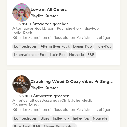
Love in All Colors
Playlist-Kurator
> 1500 Antworten gegeben
Alternativer Rock
Dream Pop
Indie-Folk
Indie-Pop
Indie-Rock
Künstler zu meinen einflussreichen Playlists hinzufügen
Lofi bedroom
Alternativer Rock
Dream Pop
Indie-Pop
Internationaler Pop
Latin Pop
Nouvelle
R&B
Crackling Wood & Cozy Vibes 🔥 Singer-Songwriter, Dream Pop & Bedroom Pop
Playlist-Kurator
> 2800 Antworten gegeben
Americana
Blues
Bossa nova
Christliche Musik
Country-Musik
Künstler zu meinen einflussreichen Playlists hinzufügen
Lofi bedroom
Blues
Indie-Folk
Indie-Pop
Nouvelle
Pop-Soul
R&B
Singer-Songwriter