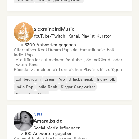
alexrainbirdMusic
YouTube/Twitch -Kanal, Playlist-Kurator
> 6300 Antworten gegeben
Alternativer Rock
Dream Pop
Urlaubsmusik
Indie-Folk
Indie-Pop
Teile Künstler auf meinem YouTube-, SoundCloud- oder
Twitch-Kanal
Künstler zu meinen einflussreichen Playlists hinzufügen
Lofi bedroom
Dream Pop
Urlaubsmusik
Indie-Folk
Indie-Pop
Indie-Rock
Singer-Songwriter
Alternativer Rock
NEU
Amara.bside
Social Media Influencer
> 100 Antworten gegeben
Ambient
Beats / Lo-fi
Canzone Italiana