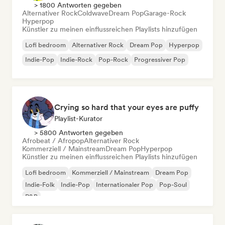
> 1800 Antworten gegeben
Alternativer Rock
Coldwave
Dream Pop
Garage-Rock
Hyperpop
Künstler zu meinen einflussreichen Playlists hinzufügen
Lofi bedroom
Alternativer Rock
Dream Pop
Hyperpop
Indie-Pop
Indie-Rock
Pop-Rock
Progressiver Pop
Crying so hard that your eyes are puffy
Playlist-Kurator
> 5800 Antworten gegeben
Afrobeat / Afropop
Alternativer Rock
Kommerziell / Mainstream
Dream Pop
Hyperpop
Künstler zu meinen einflussreichen Playlists hinzufügen
Lofi bedroom
Kommerziell / Mainstream
Dream Pop
Indie-Folk
Indie-Pop
Internationaler Pop
Pop-Soul
R&B