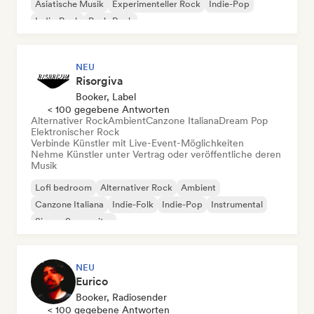
Asiatische Musik
Experimenteller Rock
Indie-Pop
Indie-Rock
Punk-Rock
NEU
Risorgiva
Booker, Label
< 100 gegebene Antworten
Alternativer Rock
Ambient
Canzone Italiana
Dream Pop
Elektronischer Rock
Verbinde Künstler mit Live-Event-Möglichkeiten
Nehme Künstler unter Vertrag oder veröffentliche deren
Musik
Lofi bedroom
Alternativer Rock
Ambient
Canzone Italiana
Indie-Folk
Indie-Pop
Instrumental
Singer-Songwriter
NEU
Eurico
Booker, Radiosender
< 100 gegebene Antworten