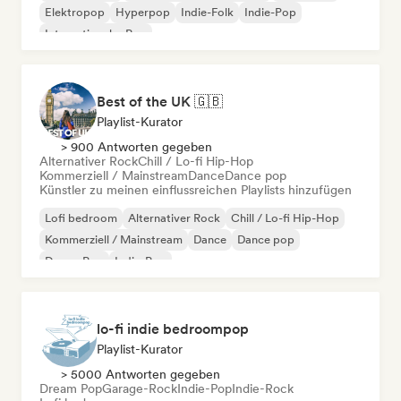
Elektropop
Hyperpop
Indie-Folk
Indie-Pop
Internationaler Pop
Best of the UK 🇬🇧
Playlist-Kurator
> 900 Antworten gegeben
Alternativer Rock
Chill / Lo-fi Hip-Hop
Kommerziell / Mainstream
Dance
Dance pop
Künstler zu meinen einflussreichen Playlists hinzufügen
Lofi bedroom
Alternativer Rock
Chill / Lo-fi Hip-Hop
Kommerziell / Mainstream
Dance
Dance pop
Dream Pop
Indie-Pop
lo-fi indie bedroompop
Playlist-Kurator
> 5000 Antworten gegeben
Dream Pop
Garage-Rock
Indie-Pop
Indie-Rock