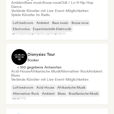
Ambient
Bass music
Bossa nova
Chill / Lo-fi Hip-Hop
Dance
Verbinde Künstler mit Live-Event-Möglichkeiten
Spiele Künstler im Radio
Lofi bedroom
Ambient
Bass music
Bossa nova
Electronica
Experimentelle Elektronik
Experimenteller Jazz
Jazz-Fusion
Dionysiac Tour
Booker
< 100 gegebene Antworten
Acid-House
Afrikanische Musik
Alternativer Rock
Ambient
Blues
Verbinde Künstler mit Live-Event-Möglichkeiten
Lofi bedroom
Acid-House
Afrikanische Musik
Alternativer Rock
Ambient
Blues
Brasilianische Musik
Chill out