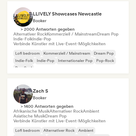
LLIVELY Showcases Newcastle
Booker
> 2000 Antworten gegeben
Alternativer Rock
Kommerziell / Mainstream
Dream Pop
Indie-Folk
Indie-Pop
Verbinde Künstler mit Live-Event-Möglichkeiten
Lofi bedroom
Kommerziell / Mainstream
Dream Pop
Indie-Folk
Indie-Pop
Internationaler Pop
Pop-Rock
Pop-Soul
Zach S
Booker
> 1400 Antworten gegeben
Afrikanische Musik
Alternativer Rock
Ambient
Asiatische Musik
Dream Pop
Verbinde Künstler mit Live-Event-Möglichkeiten
Lofi bedroom
Alternativer Rock
Ambient