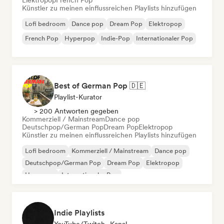
Elektropop
French Pop
Künstler zu meinen einflussreichen Playlists hinzufügen
Lofi bedroom
Dance pop
Dream Pop
Elektropop
French Pop
Hyperpop
Indie-Pop
Internationaler Pop
Best of German Pop 🇩🇪
Playlist-Kurator
> 200 Antworten gegeben
Kommerziell / Mainstream
Dance pop
Deutschpop/German Pop
Dream Pop
Elektropop
Künstler zu meinen einflussreichen Playlists hinzufügen
Lofi bedroom
Kommerziell / Mainstream
Dance pop
Deutschpop/German Pop
Dream Pop
Elektropop
Hyperpop
Internationaler Pop
Indie Playlists