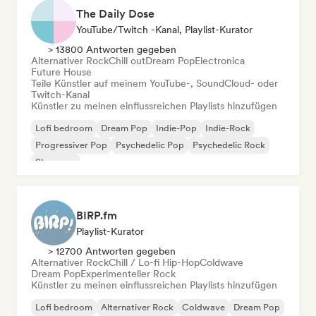
The Daily Dose
YouTube/Twitch -Kanal, Playlist-Kurator
> 13800 Antworten gegeben
Alternativer Rock
Chill out
Dream Pop
Electronica
Future House
Teile Künstler auf meinem YouTube-, SoundCloud- oder
Twitch-Kanal
Künstler zu meinen einflussreichen Playlists hinzufügen
Lofi bedroom
Dream Pop
Indie-Pop
Indie-Rock
Progressiver Pop
Psychedelic Pop
Psychedelic Rock
Shoegaze
BIRP.fm
Playlist-Kurator
> 12700 Antworten gegeben
Alternativer Rock
Chill / Lo-fi Hip-Hop
Coldwave
Dream Pop
Experimenteller Rock
Künstler zu meinen einflussreichen Playlists hinzufügen
Lofi bedroom
Alternativer Rock
Coldwave
Dream Pop