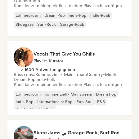
Lofi bedroom
Künstler zu meinen einflussreichen Playlists hinzufügen
Lofi bedroom
Dream Pop
Indie-Pop
Indie-Rock
Shoegaze
Surf-Rock
Garage-Rock
Vocals That Give You Chills
Playlist-Kurator
> 1600 Antworten gegeben
Bossa nova
Kommerziell / Mainstream
Country-Musik
Dream Pop
Indie-Folk
Künstler zu meinen einflussreichen Playlists hinzufügen
Lofi bedroom
Kommerziell / Mainstream
Dream Pop
Indie-Pop
Internationaler Pop
Pop-Soul
R&B
Sanfter Pop / Ballade
Skate Jams 🛹 Garage Rock, Surf Rock & Neo-Psych