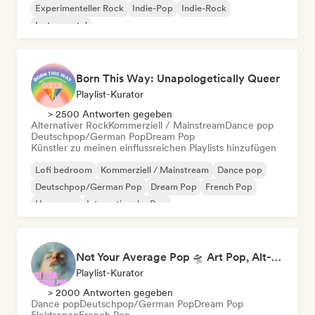
Experimenteller Rock
Indie-Pop
Indie-Rock
Instrumental
Born This Way: Unapologetically Queer
Playlist-Kurator
> 2500 Antworten gegeben
Alternativer Rock
Kommerziell / Mainstream
Dance pop
Deutschpop/German Pop
Dream Pop
Künstler zu meinen einflussreichen Playlists hinzufügen
Lofi bedroom
Kommerziell / Mainstream
Dance pop
Deutschpop/German Pop
Dream Pop
French Pop
Hyperpop
Internationaler Pop
Not Your Average Pop 🛸 Art Pop, Alt-Pop & Indie Pop
Playlist-Kurator
> 2000 Antworten gegeben
Dance pop
Deutschpop/German Pop
Dream Pop