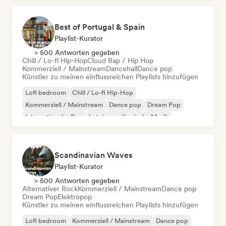
Best of Portugal & Spain
Playlist-Kurator
> 500 Antworten gegeben
Chill / Lo-fi Hip-Hop
Cloud Rap / Hip Hop
Kommerziell / Mainstream
Dancehall
Dance pop
Künstler zu meinen einflussreichen Playlists hinzufügen
Lofi bedroom
Chill / Lo-fi Hip-Hop
Kommerziell / Mainstream
Dance pop
Dream Pop
Internationaler Pop
Lateinamerikanische Musik
Latin Pop
Scandinavian Waves
Playlist-Kurator
> 500 Antworten gegeben
Alternativer Rock
Kommerziell / Mainstream
Dance pop
Dream Pop
Elektropop
Künstler zu meinen einflussreichen Playlists hinzufügen
Lofi bedroom
Kommerziell / Mainstream
Dance pop