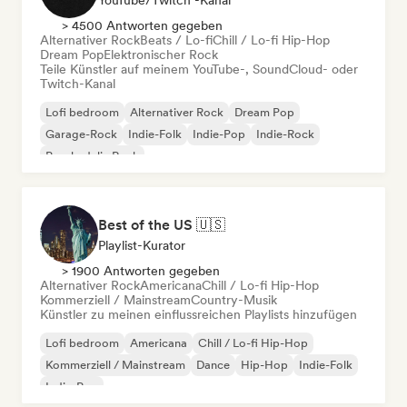
YouTube/Twitch -Kanal
> 4500 Antworten gegeben
Alternativer Rock
Beats / Lo-fi
Chill / Lo-fi Hip-Hop
Dream Pop
Elektronischer Rock
Teile Künstler auf meinem YouTube-, SoundCloud- oder
Twitch-Kanal
Lofi bedroom
Alternativer Rock
Dream Pop
Garage-Rock
Indie-Folk
Indie-Pop
Indie-Rock
Psychedelic Rock
Best of the US 🇺🇸
Playlist-Kurator
> 1900 Antworten gegeben
Alternativer Rock
Americana
Chill / Lo-fi Hip-Hop
Kommerziell / Mainstream
Country-Musik
Künstler zu meinen einflussreichen Playlists hinzufügen
Lofi bedroom
Americana
Chill / Lo-fi Hip-Hop
Kommerziell / Mainstream
Dance
Hip-Hop
Indie-Folk
Indie-Pop