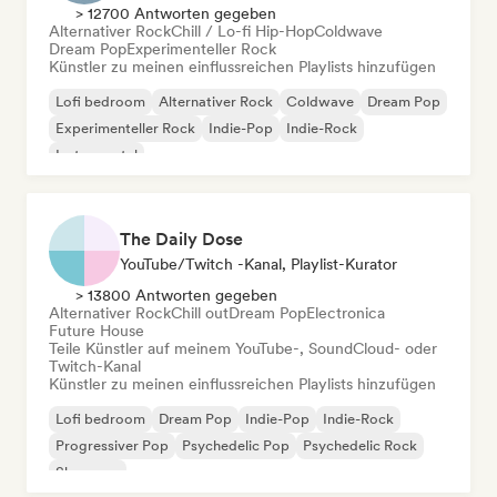
> 12700 Antworten gegeben
Alternativer Rock
Chill / Lo-fi Hip-Hop
Coldwave
Dream Pop
Experimenteller Rock
Künstler zu meinen einflussreichen Playlists hinzufügen
Lofi bedroom
Alternativer Rock
Coldwave
Dream Pop
Experimenteller Rock
Indie-Pop
Indie-Rock
Instrumental
The Daily Dose
YouTube/Twitch -Kanal, Playlist-Kurator
> 13800 Antworten gegeben
Alternativer Rock
Chill out
Dream Pop
Electronica
Future House
Teile Künstler auf meinem YouTube-, SoundCloud- oder
Twitch-Kanal
Künstler zu meinen einflussreichen Playlists hinzufügen
Lofi bedroom
Dream Pop
Indie-Pop
Indie-Rock
Progressiver Pop
Psychedelic Pop
Psychedelic Rock
Shoegaze