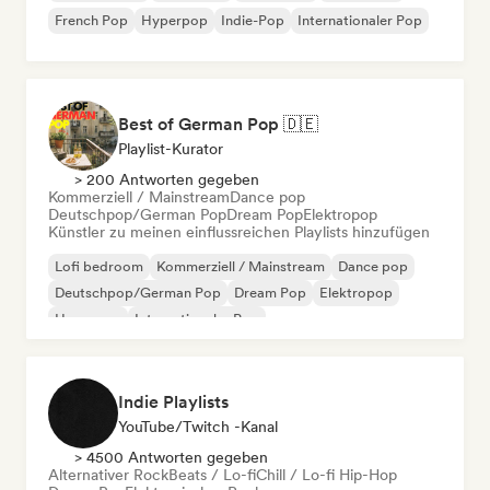
French Pop
Hyperpop
Indie-Pop
Internationaler Pop
Best of German Pop 🇩🇪
Playlist-Kurator
> 200 Antworten gegeben
Kommerziell / Mainstream
Dance pop
Deutschpop/German Pop
Dream Pop
Elektropop
Künstler zu meinen einflussreichen Playlists hinzufügen
Lofi bedroom
Kommerziell / Mainstream
Dance pop
Deutschpop/German Pop
Dream Pop
Elektropop
Hyperpop
Internationaler Pop
Indie Playlists
YouTube/Twitch -Kanal
> 4500 Antworten gegeben
Alternativer Rock
Beats / Lo-fi
Chill / Lo-fi Hip-Hop