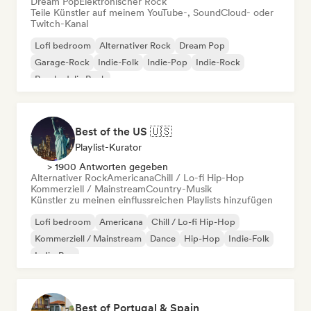
Dream Pop
Elektronischer Rock
Teile Künstler auf meinem YouTube-, SoundCloud- oder
Twitch-Kanal
Lofi bedroom
Alternativer Rock
Dream Pop
Garage-Rock
Indie-Folk
Indie-Pop
Indie-Rock
Psychedelic Rock
Best of the US 🇺🇸
Playlist-Kurator
> 1900 Antworten gegeben
Alternativer Rock
Americana
Chill / Lo-fi Hip-Hop
Kommerziell / Mainstream
Country-Musik
Künstler zu meinen einflussreichen Playlists hinzufügen
Lofi bedroom
Americana
Chill / Lo-fi Hip-Hop
Kommerziell / Mainstream
Dance
Hip-Hop
Indie-Folk
Indie-Pop
Best of Portugal & Spain