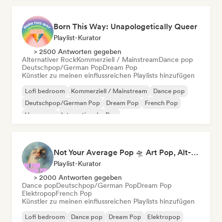
Born This Way: Unapologetically Queer
Playlist-Kurator
> 2500 Antworten gegeben
Alternativer Rock
Kommerziell / Mainstream
Dance pop
Deutschpop/German Pop
Dream Pop
Künstler zu meinen einflussreichen Playlists hinzufügen
Lofi bedroom
Kommerziell / Mainstream
Dance pop
Deutschpop/German Pop
Dream Pop
French Pop
Hyperpop
Internationaler Pop
Not Your Average Pop 🛸 Art Pop, Alt-Pop & Indie Pop
Playlist-Kurator
> 2000 Antworten gegeben
Dance pop
Deutschpop/German Pop
Dream Pop
Elektropop
French Pop
Künstler zu meinen einflussreichen Playlists hinzufügen
Lofi bedroom
Dance pop
Dream Pop
Elektropop