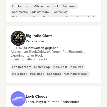
Lofi bedroom
Alternativer Rock
Coldwave
Kommerziell / Mainstream
Electronica
Elektronischer Rock
Experimenteller Rock
Garage-Rock
Big Indie Giant
Radiosender
> 4200 Antworten gegeben
Alternativer Rock
Coldwave
Dream Pop
Electronica
Experimenteller Rock
Spiele Künstler im Radio
Lofi bedroom
Dream Pop
Indie-Folk
Indie-Pop
Indie-Rock
Pop-Rock
Shoegaze
Alternativer Rock
Lo-fi Clouds
Label, Playlist-Kurator, Radiosender