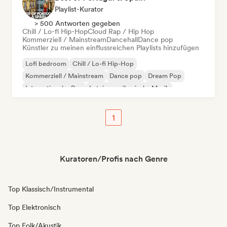
Playlist-Kurator
> 500 Antworten gegeben
Chill / Lo-fi Hip-Hop
Cloud Rap / Hip Hop
Kommerziell / Mainstream
Dancehall
Dance pop
Künstler zu meinen einflussreichen Playlists hinzufügen
Lofi bedroom
Chill / Lo-fi Hip-Hop
Kommerziell / Mainstream
Dance pop
Dream Pop
Internationaler Pop
Lateinamerikanische Musik
Latin Pop
1
Kuratoren/Profis nach Genre
Top Klassisch/Instrumental
Top Elektronisch
Top Folk/Akustik