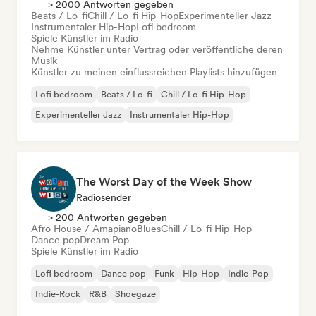
> 2000 Antworten gegeben
Beats / Lo-fi
Chill / Lo-fi Hip-Hop
Experimenteller Jazz
Instrumentaler Hip-Hop
Lofi bedroom
Spiele Künstler im Radio
Nehme Künstler unter Vertrag oder veröffentliche deren
Musik
Künstler zu meinen einflussreichen Playlists hinzufügen
Lofi bedroom
Beats / Lo-fi
Chill / Lo-fi Hip-Hop
Experimenteller Jazz
Instrumentaler Hip-Hop
The Worst Day of the Week Show
Radiosender
> 200 Antworten gegeben
Afro House / Amapiano
Blues
Chill / Lo-fi Hip-Hop
Dance pop
Dream Pop
Spiele Künstler im Radio
Lofi bedroom
Dance pop
Funk
Hip-Hop
Indie-Pop
Indie-Rock
R&B
Shoegaze