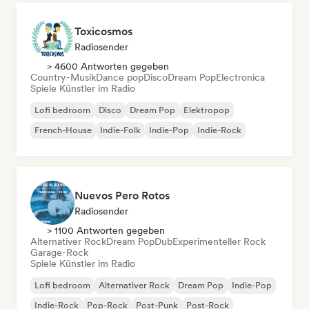
Toxicosmos
Radiosender
> 4600 Antworten gegeben
Country-Musik
Dance pop
Disco
Dream Pop
Electronica
Spiele Künstler im Radio
Lofi bedroom
Disco
Dream Pop
Elektropop
French-House
Indie-Folk
Indie-Pop
Indie-Rock
Nuevos Pero Rotos
Radiosender
> 1100 Antworten gegeben
Alternativer Rock
Dream Pop
Dub
Experimenteller Rock
Garage-Rock
Spiele Künstler im Radio
Lofi bedroom
Alternativer Rock
Dream Pop
Indie-Pop
Indie-Rock
Pop-Rock
Post-Punk
Post-Rock