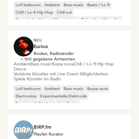
Lofi bedroom
Ambient
Bass music
Beats / Lo-fi
Chill / Lo-fi Hip-Hop
Chill out
Organischer House / Downtempo
Relaxation / New Age
NEU
Eurico
Booker, Radiosender
< 100 gegebene Antworten
Ambient
Bass music
Bossa nova
Chill / Lo-fi Hip-Hop
Dance
Verbinde Künstler mit Live-Event-Möglichkeiten
Spiele Künstler im Radio
Lofi bedroom
Ambient
Bass music
Bossa nova
Electronica
Experimentelle Elektronik
Experimenteller Jazz
Jazz-Fusion
BIRP.fm
Playlist-Kurator