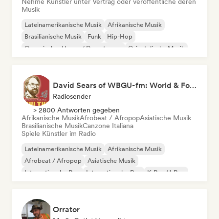
Nehme Künstler unter Vertrag oder veröffentliche deren
Musik
Lateinamerikanische Musik
Afrikanische Musik
Brasilianische Musik
Funk
Hip-Hop
Organischer House / Downtempo
Orientalische Musik
Reggae
David Sears of WBGU-fm: World & Folk Music DJ
Radiosender
> 2800 Antworten gegeben
Afrikanische Musik
Afrobeat / Afropop
Asiatische Musik
Brasilianische Musik
Canzone Italiana
Spiele Künstler im Radio
Lateinamerikanische Musik
Afrikanische Musik
Afrobeat / Afropop
Asiatische Musik
Internationaler Pop
Internationaler Rap
K-Pop/J-Pop
Französischer Rap
Orrator