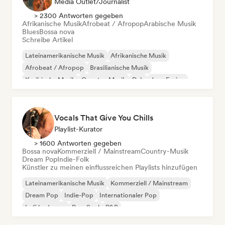
Media Outlet/Journalist
> 2300 Antworten gegeben
Afrikanische Musik
Afrobeat / Afropop
Arabische Musik
Blues
Bossa nova
Schreibe Artikel
Lateinamerikanische Musik
Afrikanische Musik
Afrobeat / Afropop
Brasilianische Musik
Karibische Musik
Country-Musik
Dub
Jazz-Fusion
Vocals That Give You Chills
Playlist-Kurator
> 1600 Antworten gegeben
Bossa nova
Kommerziell / Mainstream
Country-Musik
Dream Pop
Indie-Folk
Künstler zu meinen einflussreichen Playlists hinzufügen
Lateinamerikanische Musik
Kommerziell / Mainstream
Dream Pop
Indie-Pop
Internationaler Pop
Lofi bedroom
Pop-Soul
R&B