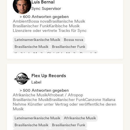
Luis Bernal
Sync Supervisor
> 600 Antworten gegeben
Ambient
Bossa nova
Brasilianische Musik
Brasilianischer Funk
Karibische Musik
Lizenziere oder vertrete Tracks für Sync
Lateinamerikanische Musik
Bossa nova
Brasilianische Musik
Brasilianischer Funk
Karibische Musik
Christliche Musik
Dancehall
Latin Pop
Flex Up Records
Label
> 500 Antworten gegeben
Afrikanische Musik
Afrobeat / Afropop
Brasilianische Musik
Brasilianischer Funk
Canzone Italiana
Nehme Künstler unter Vertrag oder veröffentliche deren
Musik
Lateinamerikanische Musik
Afrikanische Musik
Brasilianische Musik
Brasilianischer Funk