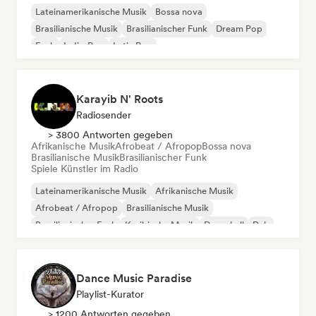
Lateinamerikanische Musik
Bossa nova
Brasilianische Musik
Brasilianischer Funk
Dream Pop
Funk
Indie-Pop
Latin Pop
Karayib N' Roots
Radiosender
> 3800 Antworten gegeben
Afrikanische Musik
Afrobeat / Afropop
Bossa nova
Brasilianische Musik
Brasilianischer Funk
Spiele Künstler im Radio
Lateinamerikanische Musik
Afrikanische Musik
Afrobeat / Afropop
Brasilianische Musik
Brasilianischer Funk
Karibische Musik
Dancehall
Dub
Dance Music Paradise
Playlist-Kurator
> 1200 Antworten gegeben