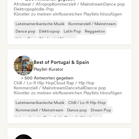
Afrobeat / Afropop
Kommerziell / Mainstream
Dance pop
Elektropop
Indie-Pop
Künstler zu meinen einflussreichen Playlists hinzufügen
Lateinamerikanische Musik
Kommerziell / Mainstream
Dance pop
Elektropop
Latin Pop
Reggaeton
Urban Pop
Afrobeat / Afropop
Best of Portugal & Spain
Playlist-Kurator
> 500 Antworten gegeben
Chill / Lo-fi Hip-Hop
Cloud Rap / Hip Hop
Kommerziell / Mainstream
Dancehall
Dance pop
Künstler zu meinen einflussreichen Playlists hinzufügen
Lateinamerikanische Musik
Chill / Lo-fi Hip-Hop
Kommerziell / Mainstream
Dance pop
Dream Pop
Internationaler Pop
Latin Pop
Lofi bedroom