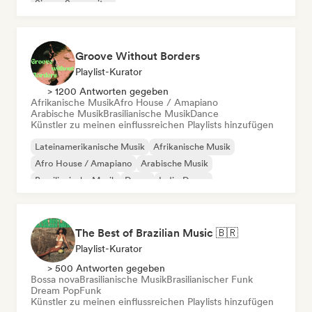
Singer-Songwriter
Groove Without Borders
Playlist-Kurator
> 1200 Antworten gegeben
Afrikanische Musik
Afro House / Amapiano
Arabische Musik
Brasilianische Musik
Dance
Künstler zu meinen einflussreichen Playlists hinzufügen
Lateinamerikanische Musik
Afrikanische Musik
Afro House / Amapiano
Arabische Musik
Brasilianische Musik
Dance
Indie-Dance
Orientalische Musik
The Best of Brazilian Music 🇧🇷
Playlist-Kurator
> 500 Antworten gegeben
Bossa nova
Brasilianische Musik
Brasilianischer Funk
Dream Pop
Funk
Künstler zu meinen einflussreichen Playlists hinzufügen