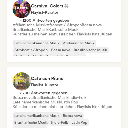
Carnival Colors 🪅
Playlist-Kurator
> 1200 Antworten gegeben
Afrikanische Musik
Afrobeat / Afropop
Bossa nova
Brasilianische Musik
Karibische Musik
Künstler zu meinen einflussreichen Playlists hinzufügen
Lateinamerikanische Musik
Afrikanische Musik
Afrobeat / Afropop
Bossa nova
Brasilianische Musik
Karibische Musik
Dancehall
Reggaeton
Café con Ritmo
Playlist-Kurator
> 700 Antworten gegeben
Bossa nova
Brasilianische Musik
Indie-Folk
Lateinamerikanische Musik
Latin Pop
Künstler zu meinen einflussreichen Playlists hinzufügen
Lateinamerikanische Musik
Bossa nova
Brasilianische Musik
Indie-Folk
Latin Pop