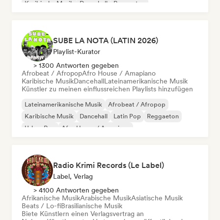
Karibische Musik
Dancehall
Reggaeton
Afrobeat / Afropop
SUBE LA NOTA (LATIN 2026)
Playlist-Kurator
> 1300 Antworten gegeben
Afrobeat / Afropop
Afro House / Amapiano
Karibische Musik
Dancehall
Lateinamerikanische Musik
Künstler zu meinen einflussreichen Playlists hinzufügen
Lateinamerikanische Musik
Afrobeat / Afropop
Karibische Musik
Dancehall
Latin Pop
Reggaeton
Urban Pop
Afro House / Amapiano
Radio Krimi Records (Le Label)
Label, Verlag
> 4100 Antworten gegeben
Afrikanische Musik
Arabische Musik
Asiatische Musik
Beats / Lo-fi
Brasilianische Musik
Biete Künstlern einen Verlagsvertrag an