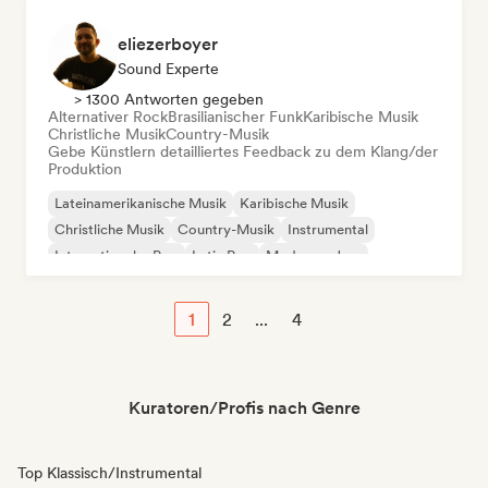
eliezerboyer
Sound Experte
> 1300 Antworten gegeben
Alternativer Rock
Brasilianischer Funk
Karibische Musik
Christliche Musik
Country-Musik
Gebe Künstlern detailliertes Feedback zu dem Klang/der
Produktion
Lateinamerikanische Musik
Karibische Musik
Christliche Musik
Country-Musik
Instrumental
Internationaler Pop
Latin Pop
Moderner Jazz
1
2
...
4
Kuratoren/Profis nach Genre
Top Klassisch/Instrumental