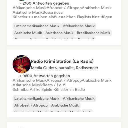
> 2100 Antworten gegeben
Afrikanische Musik
Afrobeat / Afropop
Arabische Musik
Asiatische Musik
Bossa nova
Künstler zu meinen einflussreichen Playlists hinzufügen
Lateinamerikanische Musik
Afrikanische Musik
Arabische Musik
Asiatische Musik
Brasilianische Musik
Canzone Italiana
Karibische Musik
Dancehall
Radio Krimi Station (La Radio)
Media Outlet/Journalist, Radiosender
> 9600 Antworten gegeben
Afrikanische Musik
Afrobeat / Afropop
Arabische Musik
Asiatische Musik
Beats / Lo-fi
Schreibe Artikel
Spiele Künstler im Radio
Lateinamerikanische Musik
Afrikanische Musik
Afrobeat / Afropop
Arabische Musik
Brasilianische Musik
Karibische Musik
Funk
Internationaler Rap