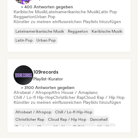
> 400 Antworten gegeben
Karibische Musik
Lateinamerikanische Musik
Latin Pop
Reggaeton
Urban Pop
Künstler zu meinen einflussreichen Playlists hinzufügen
Lateinamerikanische Musik
Reggaeton
Karibische Musik
Latin Pop
Urban Pop
109records
Playlist-Kurator
> 3100 Antworten gegeben
Afrobeat / Afropop
Afro House / Amapiano
Chill / Lo-fi Hip-Hop
Christlicher Rap
Cloud Rap / Hip Hop
Künstler zu meinen einflussreichen Playlists hinzufügen
Afrobeat / Afropop
Chill / Lo-fi Hip-Hop
Christlicher Rap
Cloud Rap / Hip Hop
Dancehall
Deutschrap/German Hip-Hop
Drill/Jersey
Hip-Hop