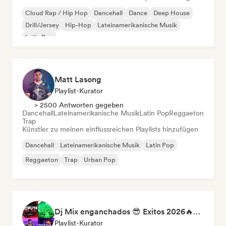
Cloud Rap / Hip Hop
Dancehall
Dance
Deep House
Drill/Jersey
Hip-Hop
Lateinamerikanische Musik
Latin Pop
Matt Lasong
Playlist-Kurator
> 2500 Antworten gegeben
Dancehall
Lateinamerikanische Musik
Latin Pop
Reggaeton
Trap
Künstler zu meinen einflussreichen Playlists hinzufügen
Dancehall
Lateinamerikanische Musik
Latin Pop
Reggaeton
Trap
Urban Pop
Dj Mix enganchados 😎 Exitos 2026🔥🔥🫦
Playlist-Kurator