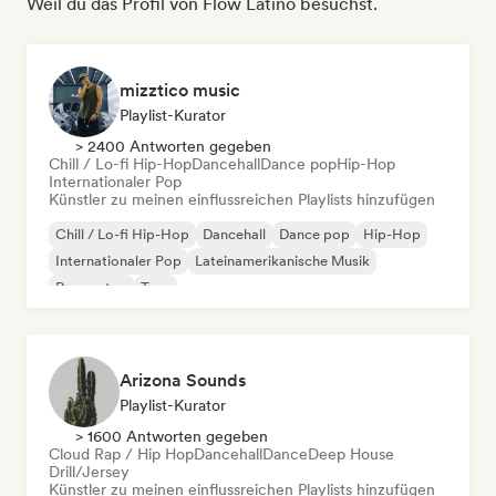
Weil du das Profil von Flow Latino besuchst.
mizztico music
Playlist-Kurator
> 2400 Antworten gegeben
Chill / Lo-fi Hip-Hop
Dancehall
Dance pop
Hip-Hop
Internationaler Pop
Künstler zu meinen einflussreichen Playlists hinzufügen
Chill / Lo-fi Hip-Hop
Dancehall
Dance pop
Hip-Hop
Internationaler Pop
Lateinamerikanische Musik
Reggaeton
Trap
Arizona Sounds
Playlist-Kurator
> 1600 Antworten gegeben
Cloud Rap / Hip Hop
Dancehall
Dance
Deep House
Drill/Jersey
Künstler zu meinen einflussreichen Playlists hinzufügen