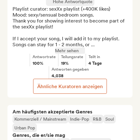
Hohe Antwortquote
Playlist curator: sexXx playlist (+400K likes)

Mood: sexy/sensual bedroom songs.

Thank you for showing interest to become part of 
the sexXx playlist!

If I accept your song, I will add it to my playlist. 
Songs can stay for 1 - 2 months, or ...
Mehr sehen
Antwortrate
Teilungsrate
Teilt in
100%
19%
4 Tage
Antworten gegeben
4,038
Ähnliche Kuratoren anzeigen
Am häufigsten akzeptierte Genres
Kommerziell / Mainstream
Indie-Pop
R&B
Soul
Urban Pop
Genres, die er/sie mag