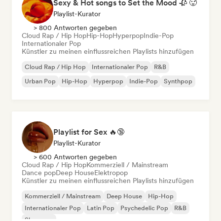
Sexy & Hot songs to Set the Mood 🥀 🥵
Playlist-Kurator
> 800 Antworten gegeben
Cloud Rap / Hip Hop
Hip-Hop
Hyperpop
Indie-Pop
Internationaler Pop
Künstler zu meinen einflussreichen Playlists hinzufügen
Cloud Rap / Hip Hop
Internationaler Pop
R&B
Urban Pop
Hip-Hop
Hyperpop
Indie-Pop
Synthpop
Playlist for Sex 🔥🔞
Playlist-Kurator
> 600 Antworten gegeben
Cloud Rap / Hip Hop
Kommerziell / Mainstream
Dance pop
Deep House
Elektropop
Künstler zu meinen einflussreichen Playlists hinzufügen
Kommerziell / Mainstream
Deep House
Hip-Hop
Internationaler Pop
Latin Pop
Psychedelic Pop
R&B
Shoegaze