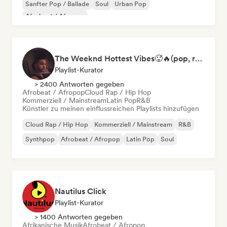
Sanfter Pop / Ballade
Soul
Urban Pop
Afrobeat / Afropop
The Weeknd Hottest Vibes🥵🔥(pop, rock, rnb, hiphop, sexy, dark, sad, chill, melancholy, moody, vibe)
Playlist-Kurator
> 2400 Antworten gegeben
Afrobeat / Afropop
Cloud Rap / Hip Hop
Kommerziell / Mainstream
Latin Pop
R&B
Künstler zu meinen einflussreichen Playlists hinzufügen
Cloud Rap / Hip Hop
Kommerziell / Mainstream
R&B
Synthpop
Afrobeat / Afropop
Latin Pop
Soul
Nautilus Click
Playlist-Kurator
> 1400 Antworten gegeben
Afrikanische Musik
Afrobeat / Afropop