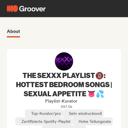
About
THE SEXXX PLAYLIST🔞:
HOTTEST BEDROOM SONGS |
SEXUAL APPETITE 👅💦
Playlist-Kurator
397.5k
Top-Kurator/pro
Sehr eindrucksvoll
Zertifizierte Spotify-Playlist
Hohe Teilungsrate