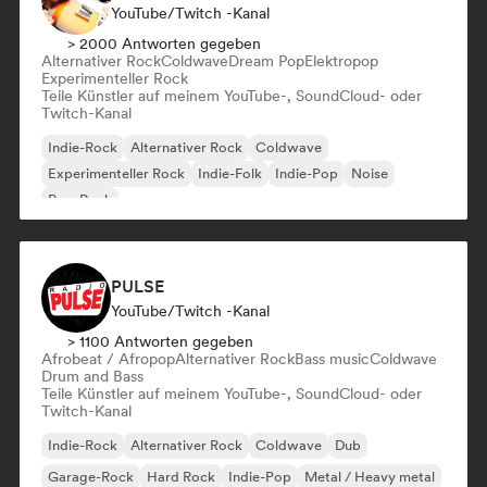
YouTube/Twitch -Kanal
> 2000 Antworten gegeben
Alternativer Rock
Coldwave
Dream Pop
Elektropop
Experimenteller Rock
Teile Künstler auf meinem YouTube-, SoundCloud- oder
Twitch-Kanal
Indie-Rock
Alternativer Rock
Coldwave
Experimenteller Rock
Indie-Folk
Indie-Pop
Noise
Pop-Rock
PULSE
YouTube/Twitch -Kanal
> 1100 Antworten gegeben
Afrobeat / Afropop
Alternativer Rock
Bass music
Coldwave
Drum and Bass
Teile Künstler auf meinem YouTube-, SoundCloud- oder
Twitch-Kanal
Indie-Rock
Alternativer Rock
Coldwave
Dub
Garage-Rock
Hard Rock
Indie-Pop
Metal / Heavy metal