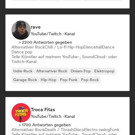
rave
YouTube/Twitch -Kanal
> 2200 Antworten gegeben
Alternativer Rock
Chill / Lo-fi Hip-Hop
Dancehall
Dance
Dance pop
Teile Künstler auf meinem YouTube-, SoundCloud- oder
Twitch-Kanal
Indie-Rock
Alternativer Rock
Dream Pop
Elektropop
Garage-Rock
Hip-Hop
Pop-Punk
Pop-Rock
Troca Fitas
YouTube/Twitch -Kanal
> 1700 Antworten gegeben
Alternativer Rock
Death / Thrash
Disco
Electro swing
Funk
Teile Künstler auf meinem YouTube-, SoundCloud- oder