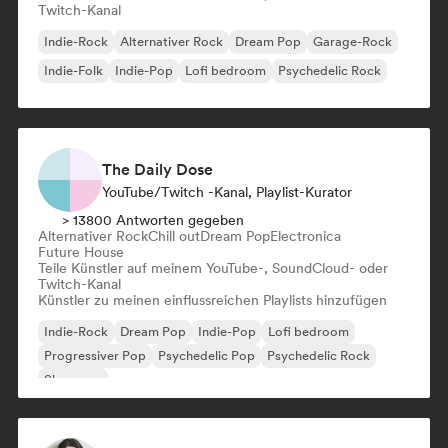
Twitch-Kanal
Indie-Rock
Alternativer Rock
Dream Pop
Garage-Rock
Indie-Folk
Indie-Pop
Lofi bedroom
Psychedelic Rock
The Daily Dose
YouTube/Twitch -Kanal, Playlist-Kurator
> 13800 Antworten gegeben
Alternativer Rock
Chill out
Dream Pop
Electronica
Future House
Teile Künstler auf meinem YouTube-, SoundCloud- oder
Twitch-Kanal
Künstler zu meinen einflussreichen Playlists hinzufügen
Indie-Rock
Dream Pop
Indie-Pop
Lofi bedroom
Progressiver Pop
Psychedelic Pop
Psychedelic Rock
Shoegaze