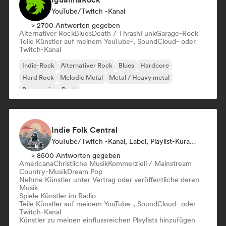
YouTube/Twitch -Kanal
> 2700 Antworten gegeben
Alternativer Rock
Blues
Death / Thrash
Funk
Garage-Rock
Teile Künstler auf meinem YouTube-, SoundCloud- oder
Twitch-Kanal
Indie-Rock
Alternativer Rock
Blues
Hardcore
Hard Rock
Melodic Metal
Metal / Heavy metal
Progressiver Rock
Indie Folk Central
YouTube/Twitch -Kanal, Label, Playlist-Kurator, Radiosender
> 8500 Antworten gegeben
Americana
Christliche Musik
Kommerziell / Mainstream
Country-Musik
Dream Pop
Nehme Künstler unter Vertrag oder veröffentliche deren
Musik
Spiele Künstler im Radio
Teile Künstler auf meinem YouTube-, SoundCloud- oder
Twitch-Kanal
Künstler zu meinen einflussreichen Playlists hinzufügen