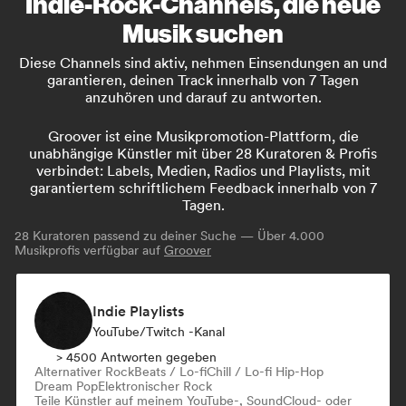
Indie-Rock-Channels, die neue
Musik suchen
Diese Channels sind aktiv, nehmen Einsendungen an und
garantieren, deinen Track innerhalb von 7 Tagen
anzuhören und darauf zu antworten.
Groover ist eine Musikpromotion-Plattform, die
unabhängige Künstler mit über 28 Kuratoren & Profis
verbindet: Labels, Medien, Radios und Playlists, mit
garantiertem schriftlichem Feedback innerhalb von 7
Tagen.
28
Kuratoren passend zu deiner Suche — Über 4.000
Musikprofis verfügbar auf
Groover
Indie Playlists
YouTube/Twitch -Kanal
> 4500 Antworten gegeben
Alternativer Rock
Beats / Lo-fi
Chill / Lo-fi Hip-Hop
Dream Pop
Elektronischer Rock
Teile Künstler auf meinem YouTube-, SoundCloud- oder