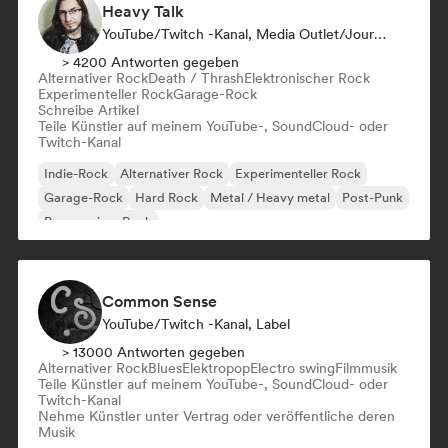
Heavy Talk
YouTube/Twitch -Kanal, Media Outlet/Journalist
> 4200 Antworten gegeben
Alternativer Rock
Death / Thrash
Elektronischer Rock
Experimenteller Rock
Garage-Rock
Schreibe Artikel
Teile Künstler auf meinem YouTube-, SoundCloud- oder
Twitch-Kanal
Indie-Rock
Alternativer Rock
Experimenteller Rock
Garage-Rock
Hard Rock
Metal / Heavy metal
Post-Punk
Progressiver Rock
Common Sense
YouTube/Twitch -Kanal, Label
> 13000 Antworten gegeben
Alternativer Rock
Blues
Elektropop
Electro swing
Filmmusik
Teile Künstler auf meinem YouTube-, SoundCloud- oder
Twitch-Kanal
Nehme Künstler unter Vertrag oder veröffentliche deren
Musik