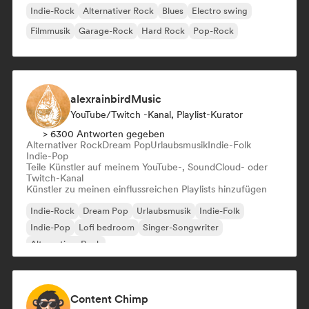
Indie-Rock
Alternativer Rock
Blues
Electro swing
Filmmusik
Garage-Rock
Hard Rock
Pop-Rock
alexrainbirdMusic
YouTube/Twitch -Kanal, Playlist-Kurator
> 6300 Antworten gegeben
Alternativer Rock
Dream Pop
Urlaubsmusik
Indie-Folk
Indie-Pop
Teile Künstler auf meinem YouTube-, SoundCloud- oder
Twitch-Kanal
Künstler zu meinen einflussreichen Playlists hinzufügen
Indie-Rock
Dream Pop
Urlaubsmusik
Indie-Folk
Indie-Pop
Lofi bedroom
Singer-Songwriter
Alternativer Rock
Content Chimp