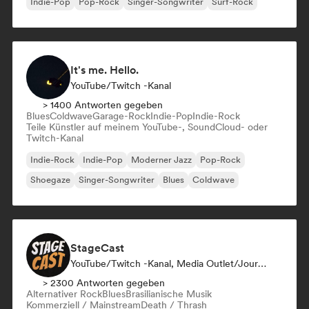
Indie-Pop
Pop-Rock
Singer-Songwriter
Surf-Rock
It's me. Hello.
YouTube/Twitch -Kanal
> 1400 Antworten gegeben
Blues
Coldwave
Garage-Rock
Indie-Pop
Indie-Rock
Teile Künstler auf meinem YouTube-, SoundCloud- oder
Twitch-Kanal
Indie-Rock
Indie-Pop
Moderner Jazz
Pop-Rock
Shoegaze
Singer-Songwriter
Blues
Coldwave
StageCast
YouTube/Twitch -Kanal, Media Outlet/Journalist, Mentorin, Social Media Influencer, Sound Experte
> 2300 Antworten gegeben
Alternativer Rock
Blues
Brasilianische Musik
Kommerziell / Mainstream
Death / Thrash