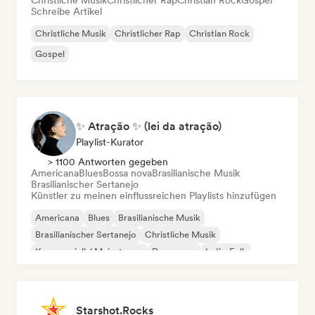
Christliche Musik
Christlicher Rap
Christian Rock
Gospel
Schreibe Artikel
Christliche Musik
Christlicher Rap
Christian Rock
Gospel
✨ Atração ✨ (lei da atração)
Playlist-Kurator
> 1100 Antworten gegeben
Americana
Blues
Bossa nova
Brasilianische Musik
Brasilianischer Sertanejo
Künstler zu meinen einflussreichen Playlists hinzufügen
Americana
Blues
Brasilianische Musik
Brasilianischer Sertanejo
Christliche Musik
Kommerziell / Mainstream
Dance pop
Indie-Folk
Starshot.Rocks