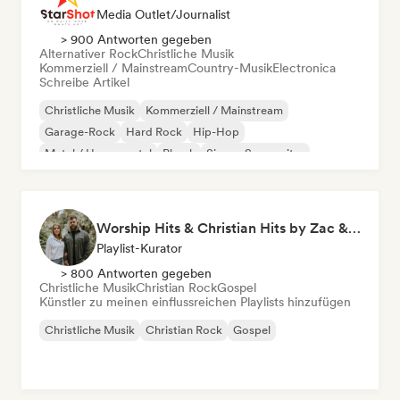
Media Outlet/Journalist
> 900 Antworten gegeben
Alternativer Rock
Christliche Musik
Kommerziell / Mainstream
Country-Musik
Electronica
Schreibe Artikel
Christliche Musik
Kommerziell / Mainstream
Garage-Rock
Hard Rock
Hip-Hop
Metal / Heavy metal
Phonk
Singer-Songwriter
Worship Hits & Christian Hits by Zac & Mikaela
Playlist-Kurator
> 800 Antworten gegeben
Christliche Musik
Christian Rock
Gospel
Künstler zu meinen einflussreichen Playlists hinzufügen
Christliche Musik
Christian Rock
Gospel