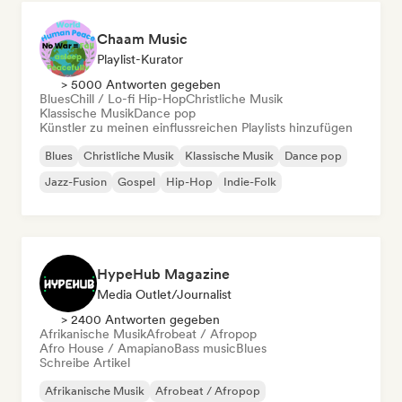
Chaam Music
Playlist-Kurator
> 5000 Antworten gegeben
Blues
Chill / Lo-fi Hip-Hop
Christliche Musik
Klassische Musik
Dance pop
Künstler zu meinen einflussreichen Playlists hinzufügen
Blues
Christliche Musik
Klassische Musik
Dance pop
Jazz-Fusion
Gospel
Hip-Hop
Indie-Folk
HypeHub Magazine
Media Outlet/Journalist
> 2400 Antworten gegeben
Afrikanische Musik
Afrobeat / Afropop
Afro House / Amapiano
Bass music
Blues
Schreibe Artikel
Afrikanische Musik
Afrobeat / Afropop