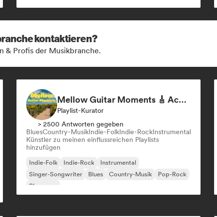
kbranche kontaktieren?
n & Profis der Musikbranche.
Mellow Guitar Moments 🎸 Acoustic Indie Folk & Singer-Songwriter
Playlist-Kurator
> 2500 Antworten gegeben
Blues
Country-Musik
Indie-Folk
Indie-Rock
Instrumental
Künstler zu meinen einflussreichen Playlists
hinzufügen
Indie-Folk
Indie-Rock
Instrumental
Singer-Songwriter
Blues
Country-Musik
Pop-Rock
Shoegaze