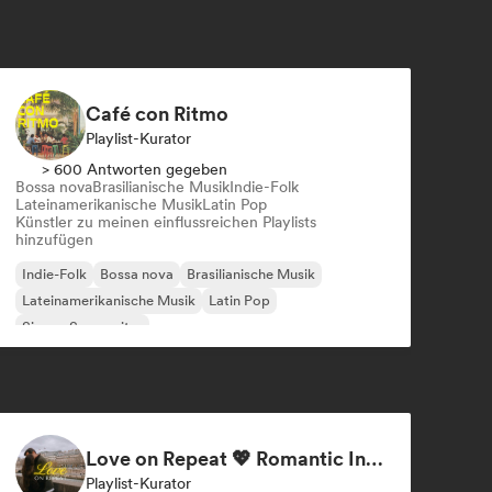
Café con Ritmo
Playlist-Kurator
> 600 Antworten gegeben
Bossa nova
Brasilianische Musik
Indie-Folk
Lateinamerikanische Musik
Latin Pop
Künstler zu meinen einflussreichen Playlists
hinzufügen
Indie-Folk
Bossa nova
Brasilianische Musik
Lateinamerikanische Musik
Latin Pop
Singer-Songwriter
Love on Repeat 💖 Romantic Indie Pop, Neo Soul & Singer-Songwriter
Playlist-Kurator