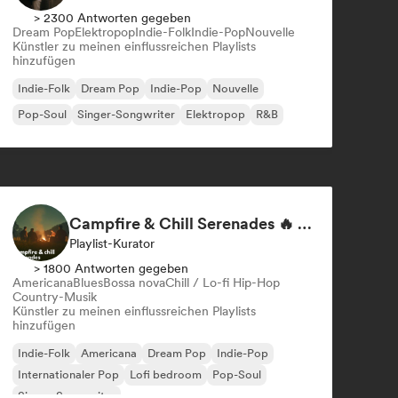
> 2300 Antworten gegeben
Dream Pop
Elektropop
Indie-Folk
Indie-Pop
Nouvelle
Künstler zu meinen einflussreichen Playlists
hinzufügen
Indie-Folk
Dream Pop
Indie-Pop
Nouvelle
Pop-Soul
Singer-Songwriter
Elektropop
R&B
Campfire & Chill Serenades 🔥 Indie Folk, Acoustic & Singer-Songwriter
Playlist-Kurator
> 1800 Antworten gegeben
Americana
Blues
Bossa nova
Chill / Lo-fi Hip-Hop
Country-Musik
Künstler zu meinen einflussreichen Playlists
hinzufügen
Indie-Folk
Americana
Dream Pop
Indie-Pop
Internationaler Pop
Lofi bedroom
Pop-Soul
Singer-Songwriter