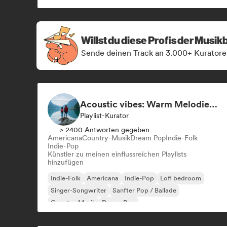
Willst du diese Profis der Musi
Sende deinen Track an 3.000+ Kuratore
Acoustic vibes: Warm Melodies, Indie Folk & Singer-Songwriter 🏞️
Playlist-Kurator
> 2400 Antworten gegeben
Americana
Country-Musik
Dream Pop
Indie-Folk
Indie-Pop
Künstler zu meinen einflussreichen Playlists
hinzufügen
Indie-Folk
Americana
Indie-Pop
Lofi bedroom
Singer-Songwriter
Sanfter Pop / Ballade
Country-Musik
Dream Pop