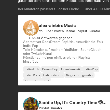
garantiertem schriftlichem Feedback innerhalb von 
168
Kuratoren passend zu deiner Suche — Über 4.000 Musi
alexrainbirdMusic
YouTube/Twitch -Kanal, Playlist-Kurator
> 6300 Antworten gegeben
Alternativer Rock
Dream Pop
Urlaubsmusik
Indie-Folk
Indie-Pop
Teile Künstler auf meinem YouTube-, SoundCloud-
oder Twitch-Kanal
Künstler zu meinen einflussreichen Playlists
hinzufügen
Indie-Folk
Dream Pop
Urlaubsmusik
Indie-Pop
Indie-Rock
Lofi bedroom
Singer-Songwriter
Alternativer Rock
Saddle Up, It's Country Time 🤠 Outlaw Country, Americana & Country Rock
Playlist-Kurator