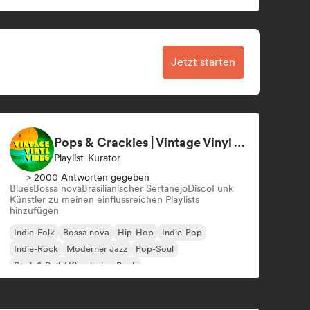
Jetzt starten
Pops & Crackles | Vintage Vinyl Vibes
Playlist-Kurator
> 2000 Antworten gegeben
Blues
Bossa nova
Brasilianischer Sertanejo
Disco
Funk
Künstler zu meinen einflussreichen Playlists
hinzufügen
Indie-Folk
Bossa nova
Hip-Hop
Indie-Pop
Indie-Rock
Moderner Jazz
Pop-Soul
Rock & Roll / Klassischer Rock