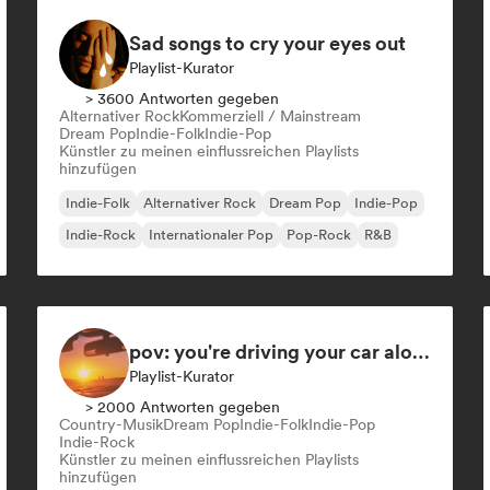
Sad songs to cry your eyes out
Playlist-Kurator
> 3600 Antworten gegeben
Alternativer Rock
Kommerziell / Mainstream
Dream Pop
Indie-Folk
Indie-Pop
Künstler zu meinen einflussreichen Playlists
hinzufügen
Indie-Folk
Alternativer Rock
Dream Pop
Indie-Pop
Indie-Rock
Internationaler Pop
Pop-Rock
R&B
pov: you're driving your car alone and it's golden hour
Playlist-Kurator
> 2000 Antworten gegeben
Country-Musik
Dream Pop
Indie-Folk
Indie-Pop
Indie-Rock
Künstler zu meinen einflussreichen Playlists
hinzufügen