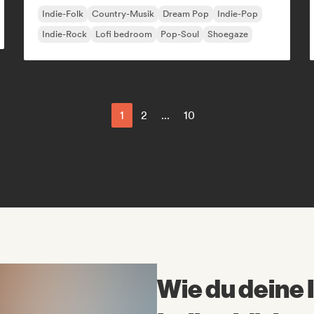
Indie-Folk
Country-Musik
Dream Pop
Indie-Pop
Indie-Rock
Lofi bedroom
Pop-Soul
Shoegaze
1
2
...
10
Wie du deine 