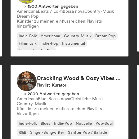
> 1900 Antworten gegeben
Americana
Beats / Lo-fi
Bossa nova
Country-Musik
Dream Pop
Künstler zu meinen einflussreichen Playlists
hinzufügen
Indie-Folk
Americana
Country-Musik
Dream Pop
Filmmusik
Indie-Pop
Instrumental
Internationaler Pop
Crackling Wood & Cozy Vibes 🔥 Singer-Songwriter, Dream Pop & Bedroom Pop
Playlist-Kurator
> 2800 Antworten gegeben
Americana
Blues
Bossa nova
Christliche Musik
Country-Musik
Künstler zu meinen einflussreichen Playlists
hinzufügen
Indie-Folk
Blues
Indie-Pop
Nouvelle
Pop-Soul
R&B
Singer-Songwriter
Sanfter Pop / Ballade