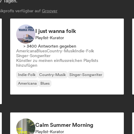
7 Tagen.
kprofis verfügbar auf
Groover
I just wanna folk
Playlist-Kurator
> 3400 Antworten gegeben
Americana
Blues
Country-Musik
Indie-Folk
Singer-Songwriter
Künstler zu meinen einflussreichen Playlists
hinzufügen
Indie-Folk
Country-Musik
Singer-Songwriter
Americana
Blues
Calm Summer Morning
Playlist-Kurator