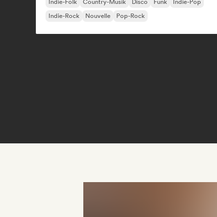
Indie-Folk
Country-Musik
Disco
Funk
Indie-Pop
Indie-Rock
Nouvelle
Pop-Rock