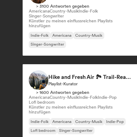
> 3100 Antworten gegeben
Americana
Country-Musik
Indie-Folk
Singer-Songwriter
Künstler zu meinen einflussreichen Playlists
hinzufügen
Indie-Folk
Americana
Country-Musik
Singer-Songwriter
Hike and Fresh Air 🏞️ Trail-Ready Indie Folk & Acoustic
Playlist-Kurator
> 1600 Antworten gegeben
Americana
Country-Musik
Indie-Folk
Indie-Pop
Lofi bedroom
Künstler zu meinen einflussreichen Playlists
hinzufügen
Indie-Folk
Americana
Country-Musik
Indie-Pop
Lofi bedroom
Singer-Songwriter