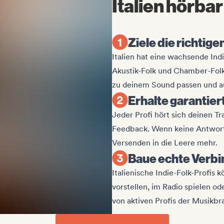
Italien hörba
Ziele die richtige
Italien hat eine wachsende Indi
Akustik-Folk und Chamber-Folk 
zu deinem Sound passen und au
Erhalte garantie
Jeder Profi hört sich deinen Tr
Feedback. Wenn keine Antwort
Versenden in die Leere mehr.
Baue echte Verbi
Italienische Indie-Folk-Profis 
vorstellen, im Radio spielen o
von aktiven Profis der Musikbr