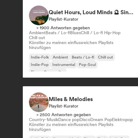
Quiet Hours, Loud Minds 🔮 Singer-Songwriter, Bedroom Pop & Dream Pop
Playlist-Kurator
> 1900 Antworten gegeben
Ambient
Beats / Lo-fi
Blues
Chill / Lo-fi Hip-Hop
Chill out
Künstler zu meinen einflussreichen Playlists
hinzufügen
Indie-Folk
Ambient
Beats / Lo-fi
Chill out
Indie-Pop
Instrumental
Pop-Soul
Singer-Songwriter
Miles & Melodies
Playlist-Kurator
> 2500 Antworten gegeben
Country-Musik
Dance pop
Disco
Dream Pop
Elektropop
Künstler zu meinen einflussreichen Playlists
hinzufügen