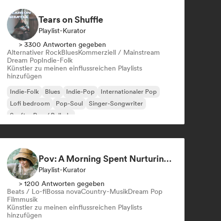
Tears on Shuffle
Playlist-Kurator
> 3300 Antworten gegeben
Alternativer Rock
Blues
Kommerziell / Mainstream
Dream Pop
Indie-Folk
Künstler zu meinen einflussreichen Playlists
hinzufügen
Indie-Folk
Blues
Indie-Pop
Internationaler Pop
Lofi bedroom
Pop-Soul
Singer-Songwriter
Sanfter Pop / Ballade
Pov: A Morning Spent Nurturing My Garden
Playlist-Kurator
> 1200 Antworten gegeben
Beats / Lo-fi
Bossa nova
Country-Musik
Dream Pop
Filmmusik
Künstler zu meinen einflussreichen Playlists
hinzufügen