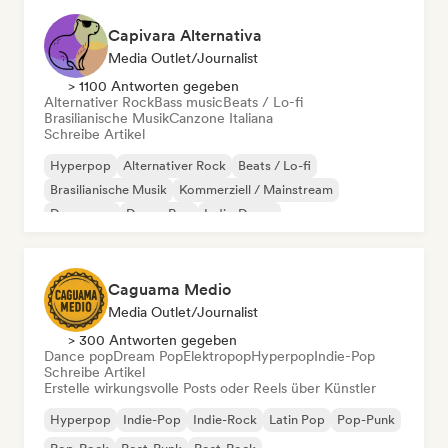
Capivara Alternativa
Media Outlet/Journalist
> 1100 Antworten gegeben
Alternativer Rock
Bass music
Beats / Lo-fi
Brasilianische Musik
Canzone Italiana
Schreibe Artikel
Hyperpop
Alternativer Rock
Beats / Lo-fi
Brasilianische Musik
Kommerziell / Mainstream
Dance pop
Dream Pop
Indie-Dance
Caguama Medio
Media Outlet/Journalist
> 300 Antworten gegeben
Dance pop
Dream Pop
Elektropop
Hyperpop
Indie-Pop
Schreibe Artikel
Erstelle wirkungsvolle Posts oder Reels über Künstler
Hyperpop
Indie-Pop
Indie-Rock
Latin Pop
Pop-Punk