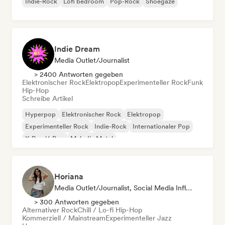
Indie-Rock
Lofi bedroom
Pop-Rock
Shoegaze
Indie Dream
Media Outlet/Journalist
> 2400 Antworten gegeben
Elektronischer Rock
Elektropop
Experimenteller Rock
Funk
Hip-Hop
Schreibe Artikel
Hyperpop
Elektronischer Rock
Elektropop
Experimenteller Rock
Indie-Rock
Internationaler Pop
K-Pop/J-Pop
Melodic Metal
Horiana
Media Outlet/Journalist, Social Media Influencer
> 300 Antworten gegeben
Alternativer Rock
Chill / Lo-fi Hip-Hop
Kommerziell / Mainstream
Experimenteller Jazz