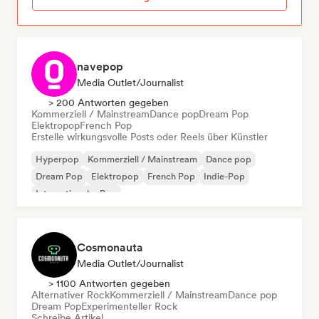
navepop
Media Outlet/Journalist
> 200 Antworten gegeben
Kommerziell / Mainstream
Dance pop
Dream Pop
Elektropop
French Pop
Erstelle wirkungsvolle Posts oder Reels über Künstler
Hyperpop
Kommerziell / Mainstream
Dance pop
Dream Pop
Elektropop
French Pop
Indie-Pop
Internationaler Pop
Cosmonauta
Media Outlet/Journalist
> 1100 Antworten gegeben
Alternativer Rock
Kommerziell / Mainstream
Dance pop
Dream Pop
Experimenteller Rock
Schreibe Artikel