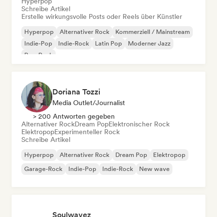
Hyperpop
Schreibe Artikel
Erstelle wirkungsvolle Posts oder Reels über Künstler
Hyperpop
Alternativer Rock
Kommerziell / Mainstream
Indie-Pop
Indie-Rock
Latin Pop
Moderner Jazz
Pop-Rock
Doriana Tozzi
Media Outlet/Journalist
> 200 Antworten gegeben
Alternativer Rock
Dream Pop
Elektronischer Rock
Elektropop
Experimenteller Rock
Schreibe Artikel
Hyperpop
Alternativer Rock
Dream Pop
Elektropop
Garage-Rock
Indie-Pop
Indie-Rock
New wave
Soulwavez