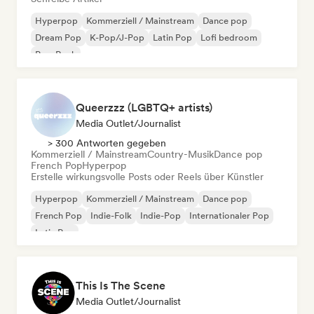
Hyperpop
Kommerziell / Mainstream
Dance pop
Dream Pop
K-Pop/J-Pop
Latin Pop
Lofi bedroom
Pop-Rock
Queerzzz (LGBTQ+ artists)
Media Outlet/Journalist
> 300 Antworten gegeben
Kommerziell / Mainstream
Country-Musik
Dance pop
French Pop
Hyperpop
Erstelle wirkungsvolle Posts oder Reels über Künstler
Hyperpop
Kommerziell / Mainstream
Dance pop
French Pop
Indie-Folk
Indie-Pop
Internationaler Pop
Latin Pop
This Is The Scene
Media Outlet/Journalist