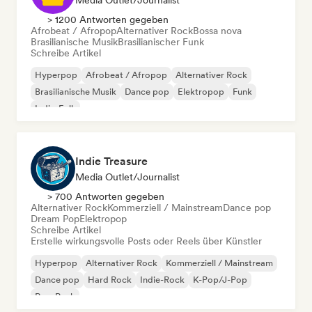
Media Outlet/Journalist
> 1200 Antworten gegeben
Afrobeat / Afropop
Alternativer Rock
Bossa nova
Brasilianische Musik
Brasilianischer Funk
Schreibe Artikel
Hyperpop
Afrobeat / Afropop
Alternativer Rock
Brasilianische Musik
Dance pop
Elektropop
Funk
Indie-Folk
Indie Treasure
Media Outlet/Journalist
> 700 Antworten gegeben
Alternativer Rock
Kommerziell / Mainstream
Dance pop
Dream Pop
Elektropop
Schreibe Artikel
Erstelle wirkungsvolle Posts oder Reels über Künstler
Hyperpop
Alternativer Rock
Kommerziell / Mainstream
Dance pop
Hard Rock
Indie-Rock
K-Pop/J-Pop
Pop-Punk