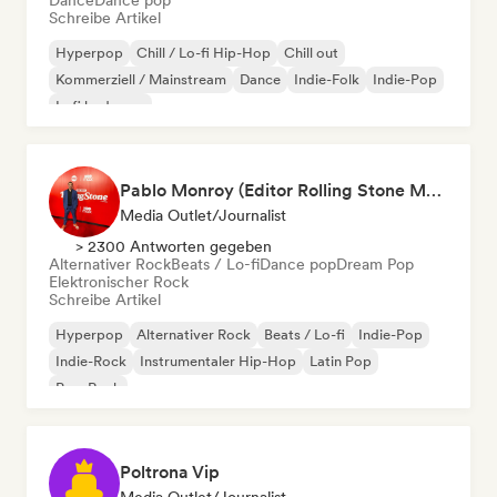
Dance
Dance pop
Schreibe Artikel
Hyperpop
Chill / Lo-fi Hip-Hop
Chill out
Kommerziell / Mainstream
Dance
Indie-Folk
Indie-Pop
Lofi bedroom
Pablo Monroy (Editor Rolling Stone México)
Media Outlet/Journalist
> 2300 Antworten gegeben
Alternativer Rock
Beats / Lo-fi
Dance pop
Dream Pop
Elektronischer Rock
Schreibe Artikel
Hyperpop
Alternativer Rock
Beats / Lo-fi
Indie-Pop
Indie-Rock
Instrumentaler Hip-Hop
Latin Pop
Pop-Rock
Poltrona Vip