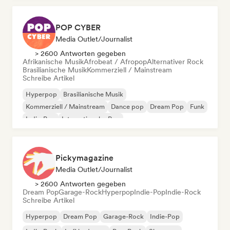
POP CYBER
Media Outlet/Journalist
> 2600 Antworten gegeben
Afrikanische Musik
Afrobeat / Afropop
Alternativer Rock
Brasilianische Musik
Kommerziell / Mainstream
Schreibe Artikel
Hyperpop
Brasilianische Musik
Kommerziell / Mainstream
Dance pop
Dream Pop
Funk
Indie-Pop
Internationaler Pop
Pickymagazine
Media Outlet/Journalist
> 2600 Antworten gegeben
Dream Pop
Garage-Rock
Hyperpop
Indie-Pop
Indie-Rock
Schreibe Artikel
Hyperpop
Dream Pop
Garage-Rock
Indie-Pop