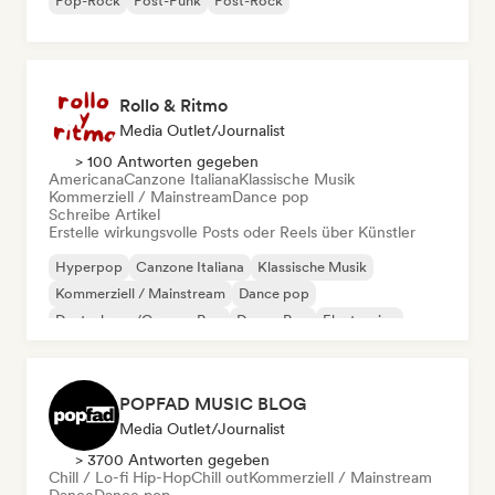
Pop-Rock
Post-Punk
Post-Rock
Rollo & Ritmo
Media Outlet/Journalist
> 100 Antworten gegeben
Americana
Canzone Italiana
Klassische Musik
Kommerziell / Mainstream
Dance pop
Schreibe Artikel
Erstelle wirkungsvolle Posts oder Reels über Künstler
Hyperpop
Canzone Italiana
Klassische Musik
Kommerziell / Mainstream
Dance pop
Deutschpop/German Pop
Dream Pop
Electronica
POPFAD MUSIC BLOG
Media Outlet/Journalist
> 3700 Antworten gegeben
Chill / Lo-fi Hip-Hop
Chill out
Kommerziell / Mainstream