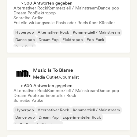
> 500 Antworten gegeben
Alternativer Rock
Kommerziell / Mainstream
Dance pop
Dream Pop
Elektropop
Schreibe Artikel
Erstelle wirkungsvolle Posts oder Reels über Künstler
Hyperpop
Alternativer Rock
Kommerziell / Mainstream
Dance pop
Dream Pop
Elektropop
Pop-Punk
Post-Punk
Music Is To Blame
Media Outlet/Journalist
> 600 Antworten gegeben
Alternativer Rock
Kommerziell / Mainstream
Dance pop
Dream Pop
Experimenteller Rock
Schreibe Artikel
Hyperpop
Alternativer Rock
Kommerziell / Mainstream
Dance pop
Dream Pop
Experimenteller Rock
Indie-Pop
Lofi bedroom