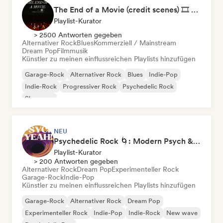
The End of a Movie (credit scenes) 🎞️ Cinematic Dream Pop & Bedroom Indie
Playlist-Kurator
> 2500 Antworten gegeben
Alternativer Rock
Blues
Kommerziell / Mainstream
Dream Pop
Filmmusik
Künstler zu meinen einflussreichen Playlists hinzufügen
Garage-Rock
Alternativer Rock
Blues
Indie-Pop
Indie-Rock
Progressiver Rock
Psychedelic Rock
Shoegaze
NEU
Psychedelic Rock 🌀: Modern Psych & Turkish Vibes
Playlist-Kurator
> 200 Antworten gegeben
Alternativer Rock
Dream Pop
Experimenteller Rock
Garage-Rock
Indie-Pop
Künstler zu meinen einflussreichen Playlists hinzufügen
Garage-Rock
Alternativer Rock
Dream Pop
Experimenteller Rock
Indie-Pop
Indie-Rock
New wave