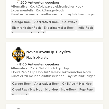
> 1200 Antworten gegeben
Alternativer Rock
Coldwave
Elektronischer Rock
Experimenteller Rock
Garage-Rock
Künstler zu meinen einflussreichen Playlists hinzufügen
Garage-Rock
Alternativer Rock
Coldwave
Elektronischer Rock
Experimenteller Rock
Indie-Rock
New wave
Pop-Rock
NeverGrownUp-Playlists
Playlist-Kurator
> 8100 Antworten gegeben
Alternativer Rock
Chill / Lo-fi Hip-Hop
Cloud Rap / Hip Hop
Drill/Jersey
Elektronischer Rock
Künstler zu meinen einflussreichen Playlists hinzufügen
Garage-Rock
Alternativer Rock
Chill / Lo-fi Hip-Hop
Cloud Rap / Hip Hop
Hip-Hop
Indie-Rock
Pop-Punk
Punk-Rock