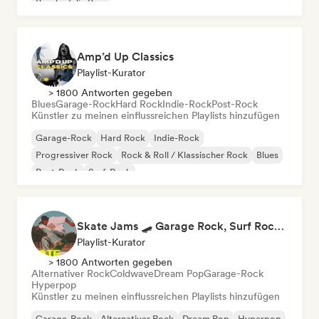
Psychedelic Pop
Amp’d Up Classics
Playlist-Kurator
> 1800 Antworten gegeben
Blues
Garage-Rock
Hard Rock
Indie-Rock
Post-Rock
Künstler zu meinen einflussreichen Playlists hinzufügen
Garage-Rock
Hard Rock
Indie-Rock
Progressiver Rock
Rock & Roll / Klassischer Rock
Blues
Post-Rock
Surf-Rock
Skate Jams 🛹 Garage Rock, Surf Rock & Neo-Psych
Playlist-Kurator
> 1800 Antworten gegeben
Alternativer Rock
Coldwave
Dream Pop
Garage-Rock
Hyperpop
Künstler zu meinen einflussreichen Playlists hinzufügen
Garage-Rock
Alternativer Rock
Dream Pop
Hyperpop