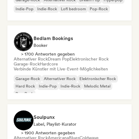
Indie-Pop
Indie-Rock
Lofi bedroom
Pop-Rock
Bedlam Bookings
Booker
> 1700 Antworten gegeben
Alternativer Rock
Dream Pop
Elektronischer Rock
Garage-Rock
Hardcore
Verbinde Künstler mit Live-Event-Möglichkeiten
Garage-Rock
Alternativer Rock
Elektronischer Rock
Hard Rock
Indie-Pop
Indie-Rock
Melodic Metal
Pop-Punk
Soulpunx
Label, Playlist-Kurator
> 1900 Antworten gegeben
Alternativer Rock
Americana
Blues
Coldwave