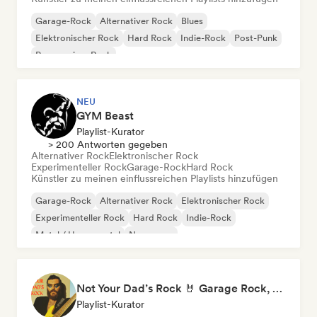
Garage-Rock
Alternativer Rock
Blues
Elektronischer Rock
Hard Rock
Indie-Rock
Post-Punk
Progressiver Rock
NEU
GYM Beast
Playlist-Kurator
> 200 Antworten gegeben
Alternativer Rock
Elektronischer Rock
Experimenteller Rock
Garage-Rock
Hard Rock
Künstler zu meinen einflussreichen Playlists hinzufügen
Garage-Rock
Alternativer Rock
Elektronischer Rock
Experimenteller Rock
Hard Rock
Indie-Rock
Metal / Heavy metal
New wave
Not Your Dad’s Rock 🤘 Garage Rock, Alt-Rock & Indie Anthems
Playlist-Kurator