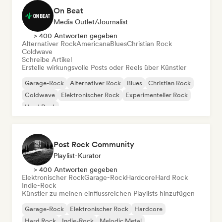
On Beat
Media Outlet/Journalist
> 400 Antworten gegeben
Alternativer Rock
Americana
Blues
Christian Rock
Coldwave
Schreibe Artikel
Erstelle wirkungsvolle Posts oder Reels über Künstler
Garage-Rock
Alternativer Rock
Blues
Christian Rock
Coldwave
Elektronischer Rock
Experimenteller Rock
Hard Rock
Post Rock Community
Playlist-Kurator
> 400 Antworten gegeben
Elektronischer Rock
Garage-Rock
Hardcore
Hard Rock
Indie-Rock
Künstler zu meinen einflussreichen Playlists hinzufügen
Garage-Rock
Elektronischer Rock
Hardcore
Hard Rock
Indie-Rock
Melodic Metal