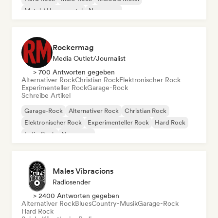
Metal / Heavy metal
New wave
Rockermag
Media Outlet/Journalist
> 700 Antworten gegeben
Alternativer Rock
Christian Rock
Elektronischer Rock
Experimenteller Rock
Garage-Rock
Schreibe Artikel
Garage-Rock
Alternativer Rock
Christian Rock
Elektronischer Rock
Experimenteller Rock
Hard Rock
Indie-Rock
New wave
Males Vibracions
Radiosender
> 2400 Antworten gegeben
Alternativer Rock
Blues
Country-Musik
Garage-Rock
Hard Rock