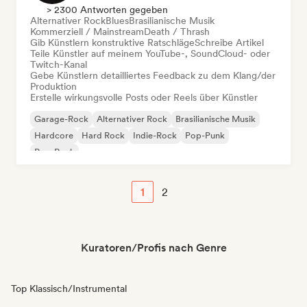
> 2300 Antworten gegeben
Alternativer Rock
Blues
Brasilianische Musik
Kommerziell / Mainstream
Death / Thrash
Gib Künstlern konstruktive Ratschläge
Schreibe Artikel
Teile Künstler auf meinem YouTube-, SoundCloud- oder
Twitch-Kanal
Gebe Künstlern detailliertes Feedback zu dem Klang/der
Produktion
Erstelle wirkungsvolle Posts oder Reels über Künstler
Garage-Rock
Alternativer Rock
Brasilianische Musik
Hardcore
Hard Rock
Indie-Rock
Pop-Punk
Pop-Rock
1
2
Kuratoren/Profis nach Genre
Top Klassisch/Instrumental