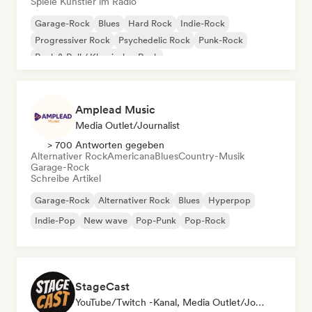
Spiele Künstler im Radio
Garage-Rock
Blues
Hard Rock
Indie-Rock
Progressiver Rock
Psychedelic Rock
Punk-Rock
Rock & Roll / Klassischer Rock
Amplead Music
Media Outlet/Journalist
> 700 Antworten gegeben
Alternativer Rock
Americana
Blues
Country-Musik
Garage-Rock
Schreibe Artikel
Garage-Rock
Alternativer Rock
Blues
Hyperpop
Indie-Pop
New wave
Pop-Punk
Pop-Rock
StageCast
YouTube/Twitch -Kanal, Media Outlet/Journalist, Mentorin, Social Media Influencer, Sound Experte