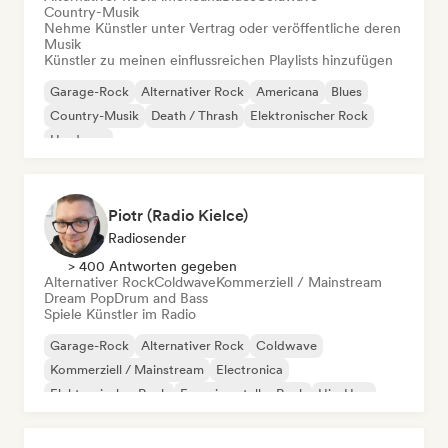
Country-Musik
Nehme Künstler unter Vertrag oder veröffentliche deren
Musik
Künstler zu meinen einflussreichen Playlists hinzufügen
Garage-Rock
Alternativer Rock
Americana
Blues
Country-Musik
Death / Thrash
Elektronischer Rock
Hardcore
Piotr (Radio Kielce)
Radiosender
> 400 Antworten gegeben
Alternativer Rock
Coldwave
Kommerziell / Mainstream
Dream Pop
Drum and Bass
Spiele Künstler im Radio
Garage-Rock
Alternativer Rock
Coldwave
Kommerziell / Mainstream
Electronica
Elektronischer Rock
Experimenteller Rock
Hip-Hop