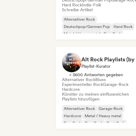
Deutschpop/German Pop
Garage-Roc
Hard Rock
Indie-Folk
Schreibe Artikel
Alternativer Rock
Deutschpop/German Pop
Hard Rock
Metal / Heavy metal
Pop-Punk
Pop-Rock
Post-Punk
Punk-Rock
A
Playlist-Kurator
> 3600 Antworten gegeben
Alternativer Rock
Blues
Experimenteller Rock
Garage-Rock
Hardcore
Künstler zu meinen einflussreichen
Playlists hinzufügen
Alternativer Rock
Garage-Rock
Hardcore
Metal / Heavy metal
Pop-Punk
Pop-Rock
Post-Punk
Psychedelic Rock