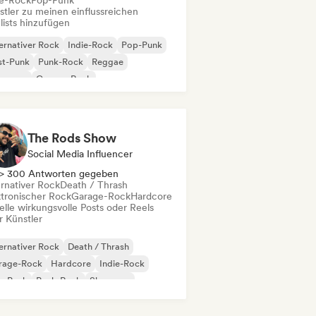
ie-Rock
Pop-Punk
stler zu meinen einflussreichen
lists hinzufügen
ernativer Rock
Indie-Rock
Pop-Punk
st-Punk
Punk-Rock
Reggae
oegaze
Garage-Rock
The Rods Show
Social Media Influencer
> 300 Antworten gegeben
ernativer Rock
Death / Thrash
ktronischer Rock
Garage-Rock
Hardcore
elle wirkungsvolle Posts oder Reels
r Künstler
ernativer Rock
Death / Thrash
rage-Rock
Hardcore
Indie-Rock
p-Punk
Punk-Rock
Shoegaze