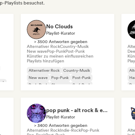
-Playlists besuchst.
No Clouds
Playlist-Kurator
> 3500 Antworten gegeben
Alternativer Rock
Country-Musik
Alt
New wave
Pop-Punk
Post-Punk
Dee
Künstler zu meinen einflussreichen
Kün
Playlists hinzufügen
Play
Alternativer Rock
Country-Musik
Alt
New wave
Pop-Punk
Post-Punk
Ha
ock
Punk-Rock
Shoegaze
Surf-Rock
Po
pop punk - alt rock & emo
Playlist-Kurator
> 3400 Antworten gegeben
Alternativer Rock
Indie-Rock
Pop-Punk
Alt