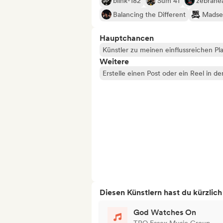
blink-182
Sum 41
zebrahe
Balancing the Different
Madse
Hauptchancen
Künstler zu meinen einflussreichen Pla
Weitere
Erstelle einen Post oder ein Reel in d
Diesen Künstlern hast du kürzlic
God Watches On
TRO Essex Music Group