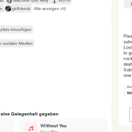
ad
Machine Gun Kelly
WSTR
n
girlfriends
Alle anzeigen +12
ylists hinzufügen
Plea
subm
en sozialen Medien
Loo
in g
rock
skat
Subm
one 
An
10
h eine Gelegenheit gegeben
Without You
Sona Bliss