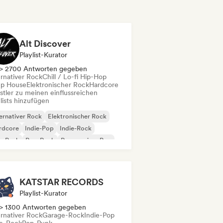
Alt Discover
Playlist-Kurator
> 2700 Antworten gegeben
ernativer Rock
Chill / Lo-fi Hip-Hop
p House
Elektronischer Rock
Hardcore
stler zu meinen einflussreichen
lists hinzufügen
ernativer Rock
Elektronischer Rock
rdcore
Indie-Pop
Indie-Rock
p-Punk
Pop-Rock
Progressiver Pop
KATSTAR RECORDS
Playlist-Kurator
> 1300 Antworten gegeben
ernativer Rock
Garage-Rock
Indie-Pop