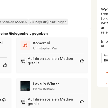
We'
fro
folk
en sozialen Medien
Zu Playlist(s) hinzufügen
writ
are
rele
h eine Gelegenheit gegeben
Impo
al
Komorebi
al...
Christopher Wall
An
Auf ihren sozialen Medien
10
geteilt
Love in Winter
Pietro Beltrani
Auf ihren sozialen Medien
t
geteilt