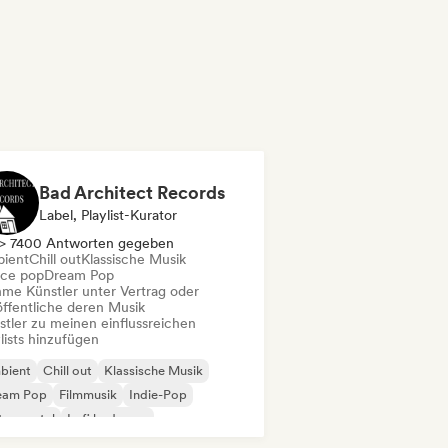
Bad Architect Records
Label, Playlist-Kurator
> 7400 Antworten gegeben
ient
Chill out
Klassische Musik
ce pop
Dream Pop
me Künstler unter Vertrag oder
öffentliche deren Musik
stler zu meinen einflussreichen
lists hinzufügen
bient
Chill out
Klassische Musik
eam Pop
Filmmusik
Indie-Pop
trumental
Lofi bedroom