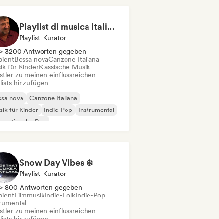
Playlist di musica italiana e internazionale
Playlist-Kurator
> 3200 Antworten gegeben
ient
Bossa nova
Canzone Italiana
ik für Kinder
Klassische Musik
stler zu meinen einflussreichen
lists hinzufügen
ssa nova
Canzone Italiana
ik für Kinder
Indie-Pop
Instrumental
ernationaler Pop
 / Modern Klassisch
New wave
Snow Day Vibes ❄️
Playlist-Kurator
> 800 Antworten gegeben
ient
Filmmusik
Indie-Folk
Indie-Pop
trumental
stler zu meinen einflussreichen
lists hinzufügen