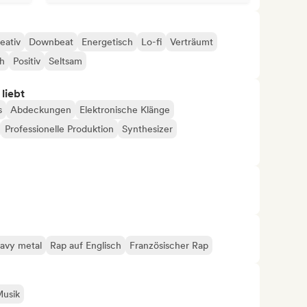
eativ
Downbeat
Energetisch
Lo-fi
Verträumt
ch
Positiv
Seltsam
 liebt
s
Abdeckungen
Elektronische Klänge
Professionelle Produktion
Synthesizer
avy metal
Rap auf Englisch
Französischer Rap
Musik