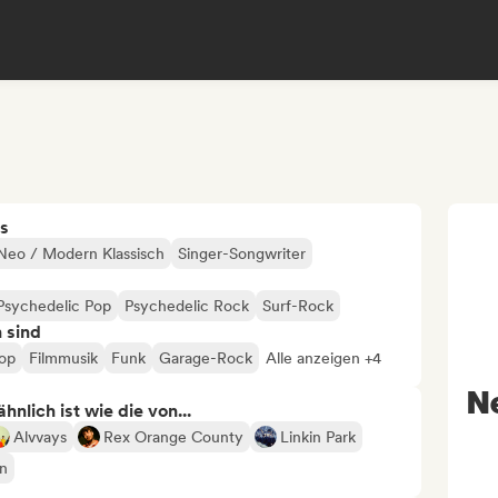
s
Neo / Modern Klassisch
Singer-Songwriter
Psychedelic Pop
Psychedelic Rock
Surf-Rock
n sind
pop
Filmmusik
Funk
Garage-Rock
Alle anzeigen +4
N
nlich ist wie die von...
Alvvays
Rex Orange County
Linkin Park
n