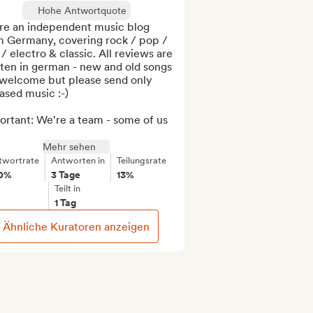
Hohe Antwortquote
re an independent music blog 
m Germany, covering rock / pop / 
 / electro & classic. All reviews are 
ten in german - new and old songs 
 welcome but please send only 
ased music :-)

rtant: We're a team - some of us 
Mehr sehen
twortrate
Antworten in
Teilungsrate
0%
3 Tage
13%
Teilt in
1 Tag
Ähnliche Kuratoren anzeigen