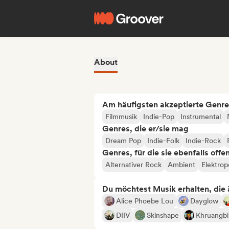
About
Am häufigsten akzeptierte Genre
Filmmusik
Indie-Pop
Instrumental
Genres, die er/sie mag
Dream Pop
Indie-Folk
Indie-Rock
Genres, für die sie ebenfalls offe
Alternativer Rock
Ambient
Elektro
Du möchtest Musik erhalten, die äh
Alice Phoebe Lou
Dayglow
DIIV
Skinshape
Khruangbi