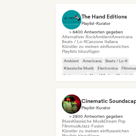
The Hand Editions
Playlist-Kurator
> 6400 Antworten gegeben
Alternativer Rock
Ambient
Americana
Beats / Lo-fi
Canzone Italiana
Künstler zu meinen einflussreichen
Playlists hinzufügen
Ambient
Americana
Beats / Lo-fi
Klassische Musik
Electronica
Filmmus
Instrumental
Neo / Modern Klassisch
Cinematic Soundsca
Playlist-Kurator
> 2800 Antworten gegeben
Blues
Klassische Musik
Dream Pop
Filmmusik
Jazz-Fusion
Künstler zu meinen einflussreichen
Playlists hinzufügen