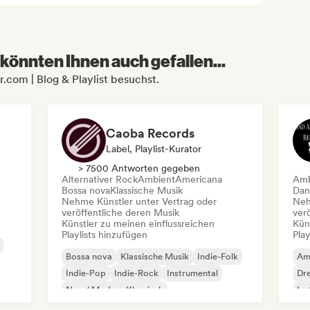
könnten Ihnen auch gefallen...
.com | Blog & Playlist besuchst.
Caoba Records
Label, Playlist-Kurator
> 7500 Antworten gegeben
Alternativer Rock
Ambient
Americana
Amb
Bossa nova
Klassische Musik
Dan
Nehme Künstler unter Vertrag oder
Neh
veröffentliche deren Musik
ver
Künstler zu meinen einflussreichen
Kün
Playlists hinzufügen
Play
Bossa nova
Klassische Musik
Indie-Folk
Am
Indie-Pop
Indie-Rock
Instrumental
Dr
Neo / Modern Klassisch
Ins
Singer-Songwriter