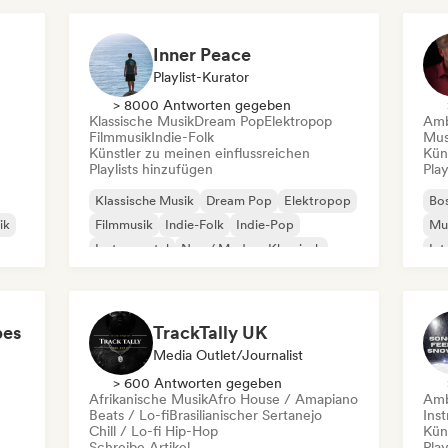
Inner Peace
Playlist-Kurator
> 8000 Antworten gegeben
Klassische Musik
Dream Pop
Elektropop
Amb
Filmmusik
Indie-Folk
Mus
Künstler zu meinen einflussreichen
Kün
Playlists hinzufügen
Play
Klassische Musik
Dream Pop
Elektropop
Bo
ik
Filmmusik
Indie-Folk
Indie-Pop
Mus
Instrumental
Neo / Modern Klassisch
Int
Neo
pes
TrackTally UK
Media Outlet/Journalist
> 600 Antworten gegeben
Afrikanische Musik
Afro House / Amapiano
Amb
Beats / Lo-fi
Brasilianischer Sertanejo
Ins
Chill / Lo-fi Hip-Hop
Kün
Schreibe Artikel
Play