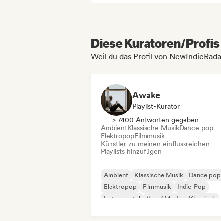
Diese Kuratoren/Profis 
Weil du das Profil von NewIndieRadar
Awake
Playlist-Kurator
> 7400 Antworten gegeben
Ambient
Klassische Musik
Dance pop
Elektropop
Filmmusik
Künstler zu meinen einflussreichen
Playlists hinzufügen
Ambient
Klassische Musik
Dance pop
Elektropop
Filmmusik
Indie-Pop
Instrumental
Neo / Modern Klassisch