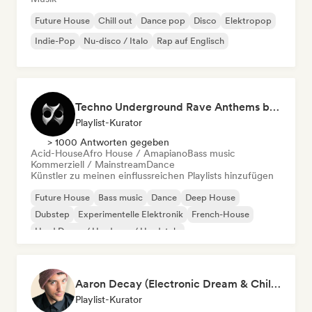
Future House
Chill out
Dance pop
Disco
Elektropop
Indie-Pop
Nu-disco / Italo
Rap auf Englisch
Techno Underground Rave Anthems by Orphium
Playlist-Kurator
> 1000 Antworten gegeben
Acid-House
Afro House / Amapiano
Bass music
Kommerziell / Mainstream
Dance
Künstler zu meinen einflussreichen Playlists hinzufügen
Future House
Bass music
Dance
Deep House
Dubstep
Experimentelle Elektronik
French-House
Hard Dance / Hardcore / Hardstyle
Aaron Decay (Electronic Dream & Chill Electronic Dream playlists)
Playlist-Kurator