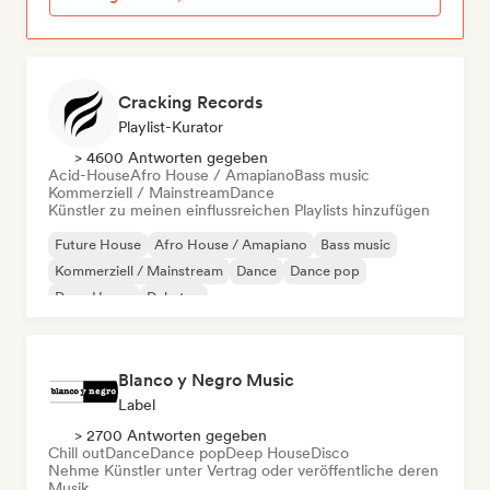
Cracking Records
Playlist-Kurator
> 4600 Antworten gegeben
Acid-House
Afro House / Amapiano
Bass music
Kommerziell / Mainstream
Dance
Künstler zu meinen einflussreichen Playlists hinzufügen
Future House
Afro House / Amapiano
Bass music
Kommerziell / Mainstream
Dance
Dance pop
Deep House
Dubstep
Blanco y Negro Music
Label
> 2700 Antworten gegeben
Chill out
Dance
Dance pop
Deep House
Disco
Nehme Künstler unter Vertrag oder veröffentliche deren
Musik