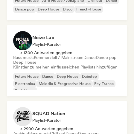
Future House
Afro House / Amapiano
Chill out
Dance
Dance pop
Deep House
Disco
French-House
Noize Lab
Playlist-Kurator
> 1300 Antworten gegeben
Bass music
Kommerziell / Mainstream
Dance
Dance pop
Deep House
Künstler zu meinen einflussreichen Playlists hinzufügen
Future House
Dance
Deep House
Dubstep
Electronica
Melodic & Progressive House
Psy-Trance
Tech House
SQUAD Nation
Playlist-Kurator
> 2900 Antworten gegeben
Ambient
Bass music
Chill out
Dance
Dance pop