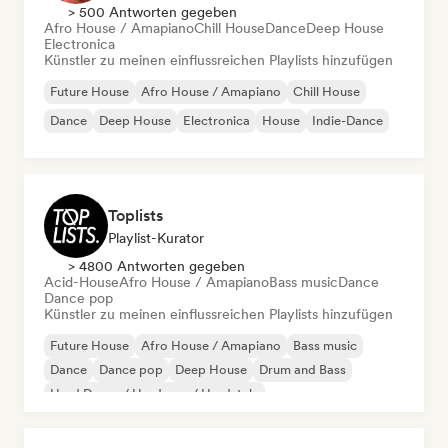
> 500 Antworten gegeben
Afro House / Amapiano
Chill House
Dance
Deep House
Electronica
Künstler zu meinen einflussreichen Playlists hinzufügen
Future House
Afro House / Amapiano
Chill House
Dance
Deep House
Electronica
House
Indie-Dance
Toplists
Playlist-Kurator
> 4800 Antworten gegeben
Acid-House
Afro House / Amapiano
Bass music
Dance
Dance pop
Künstler zu meinen einflussreichen Playlists hinzufügen
Future House
Afro House / Amapiano
Bass music
Dance
Dance pop
Deep House
Drum and Bass
Hard Dance / Hardcore / Hardstyle