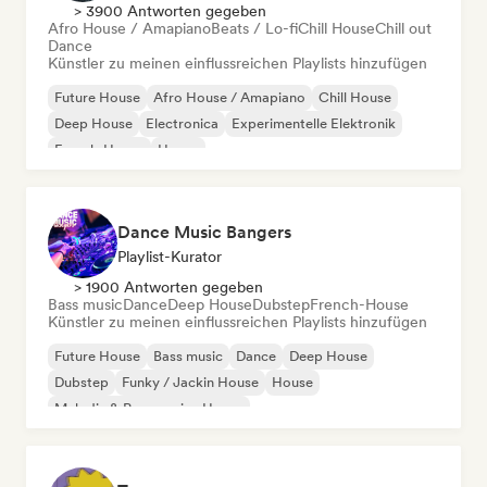
> 3900 Antworten gegeben
Afro House / Amapiano
Beats / Lo-fi
Chill House
Chill out
Dance
Künstler zu meinen einflussreichen Playlists hinzufügen
Future House
Afro House / Amapiano
Chill House
Deep House
Electronica
Experimentelle Elektronik
French-House
House
Dance Music Bangers
Playlist-Kurator
> 1900 Antworten gegeben
Bass music
Dance
Deep House
Dubstep
French-House
Künstler zu meinen einflussreichen Playlists hinzufügen
Future House
Bass music
Dance
Deep House
Dubstep
Funky / Jackin House
House
Melodic & Progressive House