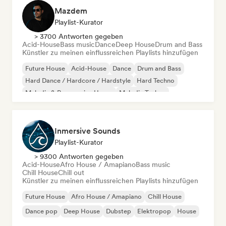
Mazdem
Playlist-Kurator
> 3700 Antworten gegeben
Acid-House
Bass music
Dance
Deep House
Drum and Bass
Künstler zu meinen einflussreichen Playlists hinzufügen
Future House
Acid-House
Dance
Drum and Bass
Hard Dance / Hardcore / Hardstyle
Hard Techno
Melodic & Progressive House
Melodic Techno
Inmersive Sounds
Playlist-Kurator
> 9300 Antworten gegeben
Acid-House
Afro House / Amapiano
Bass music
Chill House
Chill out
Künstler zu meinen einflussreichen Playlists hinzufügen
Future House
Afro House / Amapiano
Chill House
Dance pop
Deep House
Dubstep
Elektropop
House