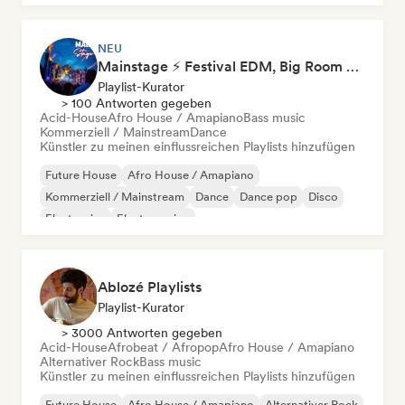
NEU
Mainstage ⚡ Festival EDM, Big Room & House Anthems
Playlist-Kurator
> 100 Antworten gegeben
Acid-House
Afro House / Amapiano
Bass music
Kommerziell / Mainstream
Dance
Künstler zu meinen einflussreichen Playlists hinzufügen
Future House
Afro House / Amapiano
Kommerziell / Mainstream
Dance
Dance pop
Disco
Electronica
Electro swing
Ablozé Playlists
Playlist-Kurator
> 3000 Antworten gegeben
Acid-House
Afrobeat / Afropop
Afro House / Amapiano
Alternativer Rock
Bass music
Künstler zu meinen einflussreichen Playlists hinzufügen
Future House
Afro House / Amapiano
Alternativer Rock