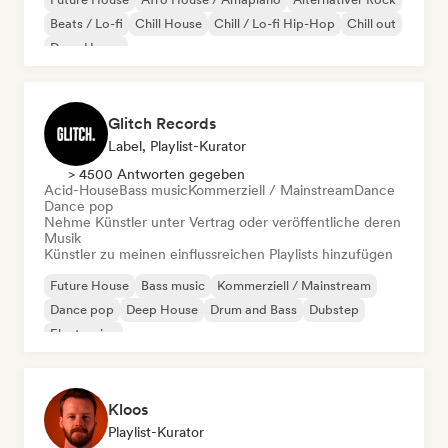
Beats / Lo-fi
Chill House
Chill / Lo-fi Hip-Hop
Chill out
Deep House
Glitch Records
Label, Playlist-Kurator
> 4500 Antworten gegeben
Acid-House
Bass music
Kommerziell / Mainstream
Dance
Dance pop
Nehme Künstler unter Vertrag oder veröffentliche deren
Musik
Künstler zu meinen einflussreichen Playlists hinzufügen
Future House
Bass music
Kommerziell / Mainstream
Dance pop
Deep House
Drum and Bass
Dubstep
Electronica
Kloos
Playlist-Kurator