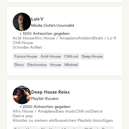
Luis V
Media Outlet/Journalist
> 1200 Antworten gegeben
Acid-House
Afro House / Amapiano
Ambient
Beats / Lo-fi
Chill House
Schreibe Artikel
Future House
Acid-House
Chill out
Deep House
Disco
Electronica
House
Minimal
Deep House Relax
Playlist-Kurator
> 2200 Antworten gegeben
Afro House / Amapiano
Bass music
Chill out
Dance
Dance pop
Künstler zu meinen einflussreichen Playlists hinzufügen