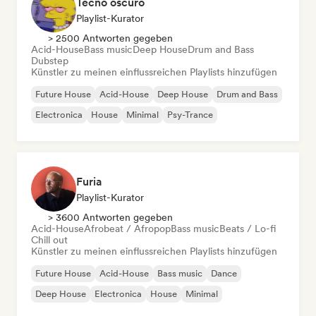
Tecno oscuro
Playlist-Kurator
> 2500 Antworten gegeben
Acid-House
Bass music
Deep House
Drum and Bass
Dubstep
Künstler zu meinen einflussreichen Playlists hinzufügen
Future House
Acid-House
Deep House
Drum and Bass
Electronica
House
Minimal
Psy-Trance
Furia
Playlist-Kurator
> 3600 Antworten gegeben
Acid-House
Afrobeat / Afropop
Bass music
Beats / Lo-fi
Chill out
Künstler zu meinen einflussreichen Playlists hinzufügen
Future House
Acid-House
Bass music
Dance
Deep House
Electronica
House
Minimal