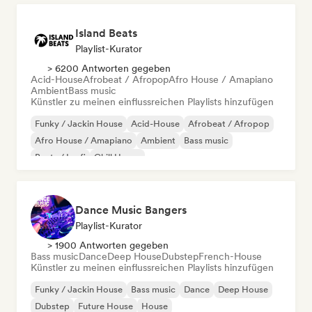
Island Beats
Playlist-Kurator
> 6200 Antworten gegeben
Acid-House
Afrobeat / Afropop
Afro House / Amapiano
Ambient
Bass music
Künstler zu meinen einflussreichen Playlists hinzufügen
Funky / Jackin House
Acid-House
Afrobeat / Afropop
Afro House / Amapiano
Ambient
Bass music
Beats / Lo-fi
Chill House
Dance Music Bangers
Playlist-Kurator
> 1900 Antworten gegeben
Bass music
Dance
Deep House
Dubstep
French-House
Künstler zu meinen einflussreichen Playlists hinzufügen
Funky / Jackin House
Bass music
Dance
Deep House
Dubstep
Future House
House