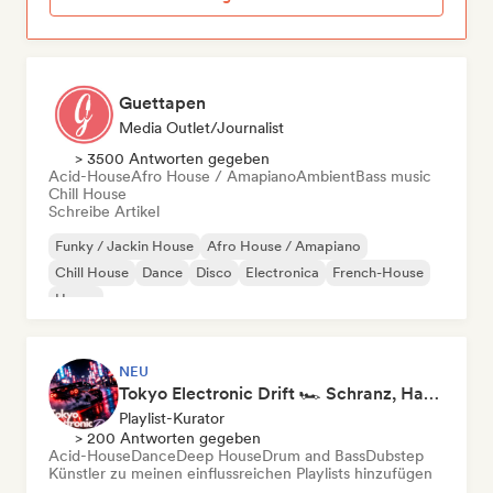
Guettapen
Media Outlet/Journalist
> 3500 Antworten gegeben
Acid-House
Afro House / Amapiano
Ambient
Bass music
Chill House
Schreibe Artikel
Funky / Jackin House
Afro House / Amapiano
Chill House
Dance
Disco
Electronica
French-House
House
NEU
Tokyo Electronic Drift 🏎️ Schranz, Hard Techno & Anime EDM
Playlist-Kurator
> 200 Antworten gegeben
Acid-House
Dance
Deep House
Drum and Bass
Dubstep
Künstler zu meinen einflussreichen Playlists hinzufügen