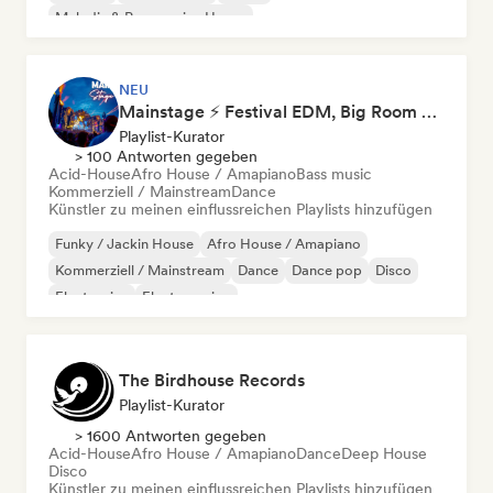
Melodic & Progressive House
NEU
Mainstage ⚡ Festival EDM, Big Room & House Anthems
Playlist-Kurator
> 100 Antworten gegeben
Acid-House
Afro House / Amapiano
Bass music
Kommerziell / Mainstream
Dance
Künstler zu meinen einflussreichen Playlists hinzufügen
Funky / Jackin House
Afro House / Amapiano
Kommerziell / Mainstream
Dance
Dance pop
Disco
Electronica
Electro swing
The Birdhouse Records
Playlist-Kurator
> 1600 Antworten gegeben
Acid-House
Afro House / Amapiano
Dance
Deep House
Disco
Künstler zu meinen einflussreichen Playlists hinzufügen