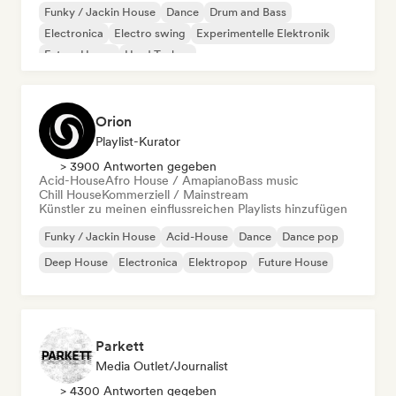
Funky / Jackin House
Dance
Drum and Bass
Electronica
Electro swing
Experimentelle Elektronik
Future House
Hard Techno
Orion
Playlist-Kurator
> 3900 Antworten gegeben
Acid-House
Afro House / Amapiano
Bass music
Chill House
Kommerziell / Mainstream
Künstler zu meinen einflussreichen Playlists hinzufügen
Funky / Jackin House
Acid-House
Dance
Dance pop
Deep House
Electronica
Elektropop
Future House
Parkett
Media Outlet/Journalist
> 4300 Antworten gegeben