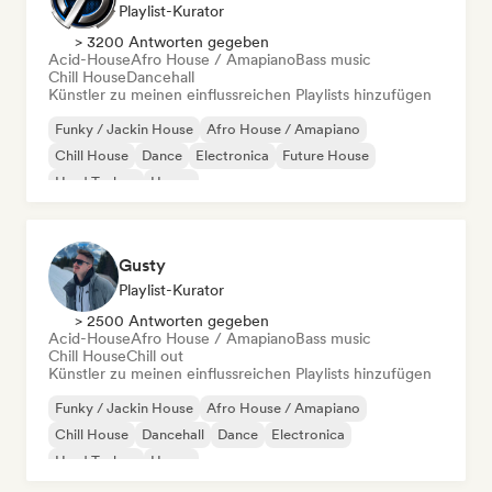
Playlist-Kurator
> 3200 Antworten gegeben
Acid-House
Afro House / Amapiano
Bass music
Chill House
Dancehall
Künstler zu meinen einflussreichen Playlists hinzufügen
Funky / Jackin House
Afro House / Amapiano
Chill House
Dance
Electronica
Future House
Hard Techno
House
Gusty
Playlist-Kurator
> 2500 Antworten gegeben
Acid-House
Afro House / Amapiano
Bass music
Chill House
Chill out
Künstler zu meinen einflussreichen Playlists hinzufügen
Funky / Jackin House
Afro House / Amapiano
Chill House
Dancehall
Dance
Electronica
Hard Techno
House