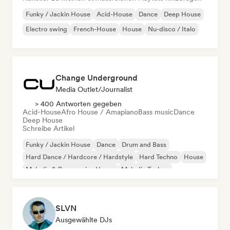
Funky / Jackin House
Acid-House
Dance
Deep House
Electro swing
French-House
House
Nu-disco / Italo
Change Underground
Media Outlet/Journalist
> 400 Antworten gegeben
Acid-House
Afro House / Amapiano
Bass music
Dance
Deep House
Schreibe Artikel
Funky / Jackin House
Dance
Drum and Bass
Hard Dance / Hardcore / Hardstyle
Hard Techno
House
Melodic & Progressive House
Melodic Techno
SLVN
Ausgewählte DJs