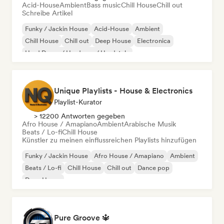
Acid-House
Ambient
Bass music
Chill House
Chill out
Schreibe Artikel
Funky / Jackin House
Acid-House
Ambient
Chill House
Chill out
Deep House
Electronica
Hard Dance / Hardcore / Hardstyle
Unique Playlists - House & Electronics
Playlist-Kurator
> 12200 Antworten gegeben
Afro House / Amapiano
Ambient
Arabische Musik
Beats / Lo-fi
Chill House
Künstler zu meinen einflussreichen Playlists hinzufügen
Funky / Jackin House
Afro House / Amapiano
Ambient
Beats / Lo-fi
Chill House
Chill out
Dance pop
Deep House
Pure Groove 🔱