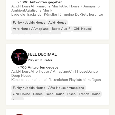
> 1000 Antworten gegeben
Acid-House
Afrikanische Musik
Afro House / Amapiano
Ambient
Asiatische Musik
Lade die Tracks der Künstler für meine DJ-Sets herunter
Funky / Jackin House
Acid-House
Afro House / Amapiano
Beats / Lo-fi
Chill House
Chill out
Dance
Deep House
FEEL DECIMAL
Playlist-Kurator
> 700 Antworten gegeben
Acid-House
Afro House / Amapiano
Chill House
Dance
Deep House
Künstler zu meinen einflussreichen Playlists hinzufügen
Funky / Jackin House
Afro House / Amapiano
Chill House
Dance
Deep House
Disco
French-House
House