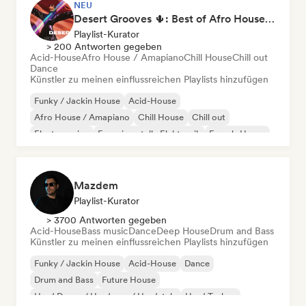
NEU
Desert Grooves 🌵: Best of Afro House, Organic & Melodic
Playlist-Kurator
> 200 Antworten gegeben
Acid-House
Afro House / Amapiano
Chill House
Chill out
Dance
Künstler zu meinen einflussreichen Playlists hinzufügen
Funky / Jackin House
Acid-House
Afro House / Amapiano
Chill House
Chill out
Electro swing
Experimentelle Elektronik
French-House
Mazdem
Playlist-Kurator
> 3700 Antworten gegeben
Acid-House
Bass music
Dance
Deep House
Drum and Bass
Künstler zu meinen einflussreichen Playlists hinzufügen
Funky / Jackin House
Acid-House
Dance
Drum and Bass
Future House
Hard Dance / Hardcore / Hardstyle
Hard Techno