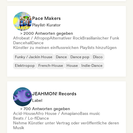
Melodic & Progressive House
Pace Makers
Playlist-Kurator
> 2000 Antworten gegeben
Afrobeat / Afropop
Alternativer Rock
Brasilianischer Funk
Dancehall
Dance
Künstler zu meinen einflussreichen Playlists hinzufügen
Funky / Jackin House
Dance
Dance pop
Disco
Elektropop
French-House
House
Indie-Dance
JEAHMON! Records
Label
> 700 Antworten gegeben
Acid-House
Afro House / Amapiano
Bass music
Beats / Lo-fi
Dance
Nehme Künstler unter Vertrag oder veröffentliche deren
Musik