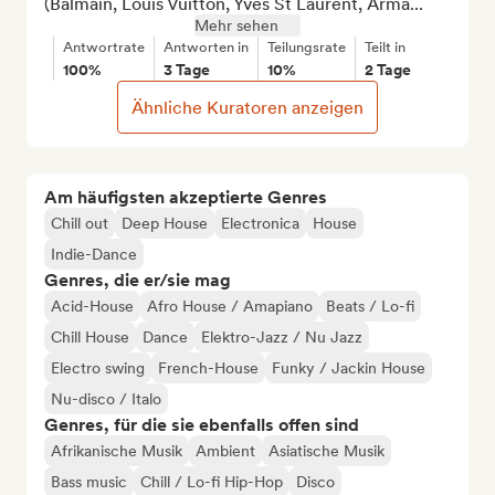
(Balmain, Louis Vuitton, Yves St Laurent, Arma...
Mehr sehen
Antwortrate
Antworten in
Teilungsrate
Teilt in
100%
3 Tage
10%
2 Tage
Ähnliche Kuratoren anzeigen
Am häufigsten akzeptierte Genres
Chill out
Deep House
Electronica
House
Indie-Dance
Genres, die er/sie mag
Acid-House
Afro House / Amapiano
Beats / Lo-fi
Chill House
Dance
Elektro-Jazz / Nu Jazz
Electro swing
French-House
Funky / Jackin House
Nu-disco / Italo
Genres, für die sie ebenfalls offen sind
Afrikanische Musik
Ambient
Asiatische Musik
Bass music
Chill / Lo-fi Hip-Hop
Disco