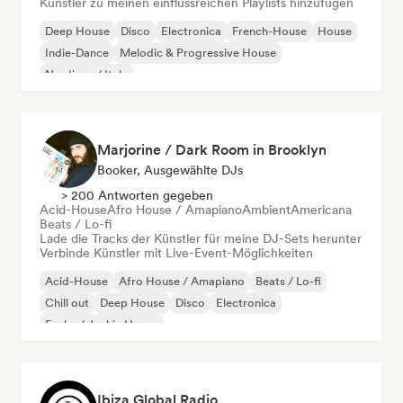
Künstler zu meinen einflussreichen Playlists hinzufügen
Deep House
Disco
Electronica
French-House
House
Indie-Dance
Melodic & Progressive House
Nu-disco / Italo
Marjorine / Dark Room in Brooklyn
Booker, Ausgewählte DJs
> 200 Antworten gegeben
Acid-House
Afro House / Amapiano
Ambient
Americana
Beats / Lo-fi
Lade die Tracks der Künstler für meine DJ-Sets herunter
Verbinde Künstler mit Live-Event-Möglichkeiten
Acid-House
Afro House / Amapiano
Beats / Lo-fi
Chill out
Deep House
Disco
Electronica
Funky / Jackin House
Ibiza Global Radio