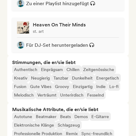
Zu einer Playlist hinzugefügt
Heaven On Their Minds
st. art
Für DJ-Set heruntergeladen
Stimmungen, die er/sie liebt
Authentisch
Einprägsam
Chillen
Zeitgenössische
Kreativ
Neugierig
Tanzbar
Dunkelheit
Energetisch
Fusion
Gute Vibes
Groovy
Einzigartig
Indie
Lo-fi
Melodisch
Verträumt
Unterirdisch
Fesselnd
Musikalische Attribute, die er/sie liebt
Autotune
Beatmaker
Beats
Demos
E-Gitarre
Elektronische Klänge
Schlagzeug
Professionelle Produktion
Remix
Sync-freundlich