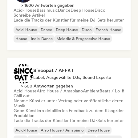
> 1600 Antworten gegeben
Acid-House
Bass music
Dance
Deep House
Disco
Schreibe Artikel
Lade die Tracks der Künstler für meine DJ-Sets herunter
Acid-House
Dance
Deep House
Disco
French-House
House
Indie-Dance
Melodic & Progressive House
Sincopat / AFFKT
Label, Ausgewählte DJs, Sound Experte
> 600 Antworten gegeben
Acid-House
Afro House / Amapiano
Ambient
Beats / Lo-fi
Chill out
Nehme Künstler unter Vertrag oder veröffentliche deren
Musik
Gebe Künstlern detailliertes Feedback zu dem Klang/der
Produktion
Lade die Tracks der Künstler für meine DJ-Sets herunter
Acid-House
Afro House / Amapiano
Deep House