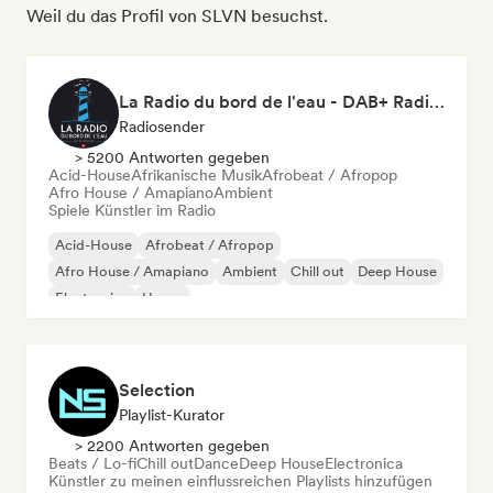
Weil du das Profil von SLVN besuchst.
La Radio du bord de l'eau - DAB+ Radio Station (Switzerland)
Radiosender
> 5200 Antworten gegeben
Acid-House
Afrikanische Musik
Afrobeat / Afropop
Afro House / Amapiano
Ambient
Spiele Künstler im Radio
Acid-House
Afrobeat / Afropop
Afro House / Amapiano
Ambient
Chill out
Deep House
Electronica
House
Selection
Playlist-Kurator
> 2200 Antworten gegeben
Beats / Lo-fi
Chill out
Dance
Deep House
Electronica
Künstler zu meinen einflussreichen Playlists hinzufügen