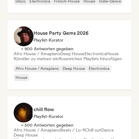
Disco
Electronica
French-House
House
Indie-Dance
House Party Gems 2026
Playlist-Kurator
> 900 Antworten gegeben
Afro House / Amapiano
Deep House
Electronica
House
Künstler zu meinen einflussreichen Playlists hinzufügen
Afro House / Amapiano
Deep House
Electronica
House
chill flow
Playlist-Kurator
> 500 Antworten gegeben
Afro House / Amapiano
Beats / Lo-fi
Chill out
Dance
Deep House