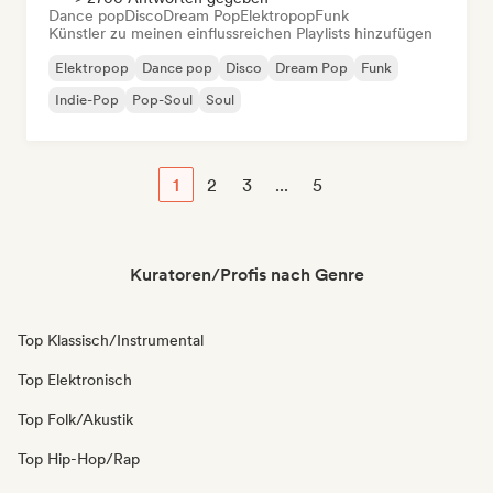
Dance pop
Disco
Dream Pop
Elektropop
Funk
Künstler zu meinen einflussreichen Playlists hinzufügen
Elektropop
Dance pop
Disco
Dream Pop
Funk
Indie-Pop
Pop-Soul
Soul
1
2
3
...
5
Kuratoren/Profis nach Genre
Top Klassisch/Instrumental
Top Elektronisch
Top Folk/Akustik
Top Hip-Hop/Rap