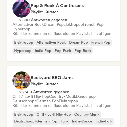
Pop & Rock À Contresens
Playlist-Kurator
> 800 Antworten gegeben
Alternativer Rock
Dream Pop
Elektropop
French Pop
Hyperpop
Künstler zu meinen einflussreichen Playlists hinzufügen
Elektropop
Alternativer Rock
Dream Pop
French Pop
Hyperpop
Indie-Pop
Pop-Punk
Pop-Rock
Backyard BBQ Jams
Playlist-Kurator
> 2500 Antworten gegeben
Chill / Lo-fi Hip-Hop
Country-Musik
Dance pop
Deutschpop/German Pop
Elektropop
Künstler zu meinen einflussreichen Playlists hinzufügen
Elektropop
Chill / Lo-fi Hip-Hop
Country-Musik
Deutschpop/German Pop
Funk
Indie-Dance
Indie-Folk