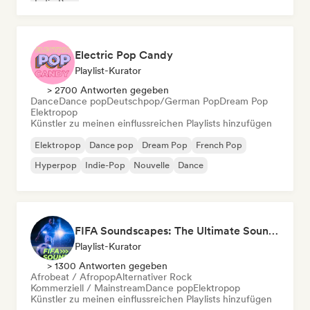
Indie-Pop
Electric Pop Candy
Playlist-Kurator
> 2700 Antworten gegeben
Dance
Dance pop
Deutschpop/German Pop
Dream Pop
Elektropop
Künstler zu meinen einflussreichen Playlists hinzufügen
Elektropop
Dance pop
Dream Pop
French Pop
Hyperpop
Indie-Pop
Nouvelle
Dance
FIFA Soundscapes: The Ultimate Soundtrack ⚽️ Festival Indie, Electropop & Dance Anthems
Playlist-Kurator
> 1300 Antworten gegeben
Afrobeat / Afropop
Alternativer Rock
Kommerziell / Mainstream
Dance pop
Elektropop
Künstler zu meinen einflussreichen Playlists hinzufügen