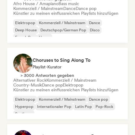
Afro House / Amapiano
Bass music
Kommerziell / Mainstream
Dance
Dance pop
Künstler zu meinen einflussreichen Playlists hinzufügen
Elektropop
Kommerziell / Mainstream
Dance
Deep House
Deutschpop/German Pop
Disco
French Pop
House
Choruses to Sing Along To
Playlist-Kurator
> 3000 Antworten gegeben
Alternativer Rock
Kommerziell / Mainstream
Country-Musik
Dance pop
Elektropop
Künstler zu meinen einflussreichen Playlists hinzufügen
Elektropop
Kommerziell / Mainstream
Dance pop
Hyperpop
Internationaler Pop
Latin Pop
Pop-Rock
Synthpop