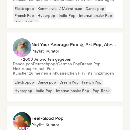
Elektropop
Kommerziell / Mainstream
Dance pop
French Pop
Hyperpop
Indie-Pop
Internationaler Pop
K-Pop/J-Pop
Not Your Average Pop 🛸 Art Pop, Alt-Pop & Indie Pop
Playlist-Kurator
> 2000 Antworten gegeben
Dance pop
Deutschpop/German Pop
Dream Pop
Elektropop
French Pop
Künstler zu meinen einflussreichen Playlists hinzufügen
Elektropop
Dance pop
Dream Pop
French Pop
Hyperpop
Indie-Pop
Internationaler Pop
Pop-Rock
Feel-Good Pop
Playlist-Kurator