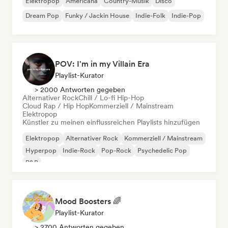
Elektropop
Americana
Country-Musik
Disco
Dream Pop
Funky / Jackin House
Indie-Folk
Indie-Pop
POV: I'm in my Villain Era
Playlist-Kurator
> 2000 Antworten gegeben
Alternativer Rock
Chill / Lo-fi Hip-Hop
Cloud Rap / Hip Hop
Kommerziell / Mainstream
Elektropop
Künstler zu meinen einflussreichen Playlists hinzufügen
Elektropop
Alternativer Rock
Kommerziell / Mainstream
Hyperpop
Indie-Rock
Pop-Rock
Psychedelic Pop
R&B
Mood Boosters 🌈
Playlist-Kurator
> 2700 Antworten gegeben