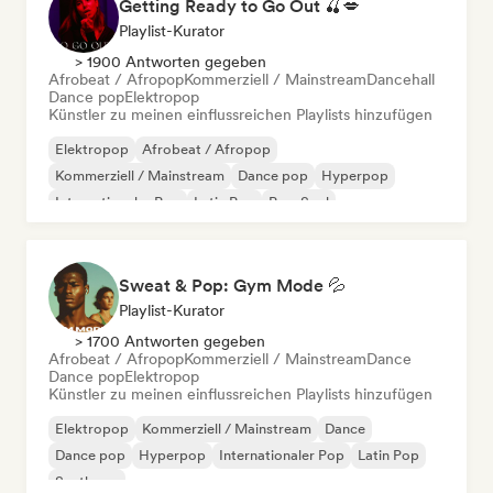
Getting Ready to Go Out 🍒💋
Playlist-Kurator
> 1900 Antworten gegeben
Afrobeat / Afropop
Kommerziell / Mainstream
Dancehall
Dance pop
Elektropop
Künstler zu meinen einflussreichen Playlists hinzufügen
Elektropop
Afrobeat / Afropop
Kommerziell / Mainstream
Dance pop
Hyperpop
Internationaler Pop
Latin Pop
Pop-Soul
Sweat & Pop: Gym Mode 💦
Playlist-Kurator
> 1700 Antworten gegeben
Afrobeat / Afropop
Kommerziell / Mainstream
Dance
Dance pop
Elektropop
Künstler zu meinen einflussreichen Playlists hinzufügen
Elektropop
Kommerziell / Mainstream
Dance
Dance pop
Hyperpop
Internationaler Pop
Latin Pop
Synthpop