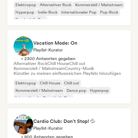
Elektropop
Alternativer Rock
Kommerziell / Mainstream
Hyperpop
Indie-Rock
Internationaler Pop
Pop-Rock
Psychedelic Pop
Vacation Mode: On
Playlist-Kurator
> 2300 Antworten gegeben
Alternativer Rock
Chill House
Chill out
Kommerziell / Mainstream
Country-Musik
Künstler zu meinen einflussreichen Playlists hinzufügen
Elektropop
Chill House
Chill out
Kommerziell / Mainstream
Dance pop
Hyperpop
Internationaler Pop
Latin Pop
Cardio Club: Don't Stop! 💦
Playlist-Kurator
> 800 Antworten gegeben