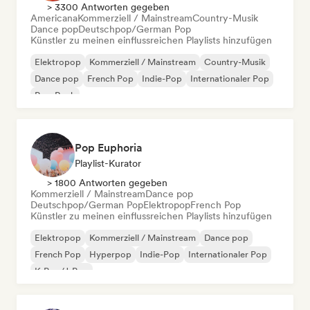
> 3300 Antworten gegeben
Americana
Kommerziell / Mainstream
Country-Musik
Dance pop
Deutschpop/German Pop
Künstler zu meinen einflussreichen Playlists hinzufügen
Elektropop
Kommerziell / Mainstream
Country-Musik
Dance pop
French Pop
Indie-Pop
Internationaler Pop
Pop-Rock
Pop Euphoria
Playlist-Kurator
> 1800 Antworten gegeben
Kommerziell / Mainstream
Dance pop
Deutschpop/German Pop
Elektropop
French Pop
Künstler zu meinen einflussreichen Playlists hinzufügen
Elektropop
Kommerziell / Mainstream
Dance pop
French Pop
Hyperpop
Indie-Pop
Internationaler Pop
K-Pop/J-Pop