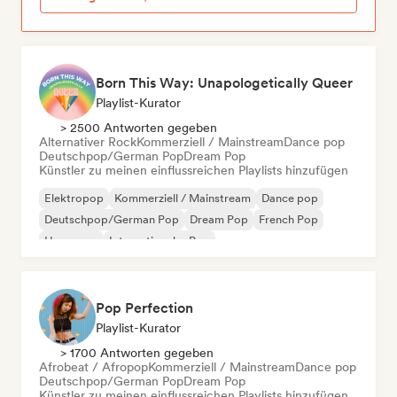
Born This Way: Unapologetically Queer
Playlist-Kurator
> 2500 Antworten gegeben
Alternativer Rock
Kommerziell / Mainstream
Dance pop
Deutschpop/German Pop
Dream Pop
Künstler zu meinen einflussreichen Playlists hinzufügen
Elektropop
Kommerziell / Mainstream
Dance pop
Deutschpop/German Pop
Dream Pop
French Pop
Hyperpop
Internationaler Pop
Pop Perfection
Playlist-Kurator
> 1700 Antworten gegeben
Afrobeat / Afropop
Kommerziell / Mainstream
Dance pop
Deutschpop/German Pop
Dream Pop
Künstler zu meinen einflussreichen Playlists hinzufügen