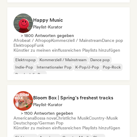
Happy Music
Playlist-Kurator
> 1800 Antworten gegeben
Afrobeat / Afropop
Kommerziell / Mainstream
Dance pop
Elektropop
Funk
Künstler zu meinen einflussreichen Playlists hinzufügen
Elektropop
Kommerziell / Mainstream
Dance pop
Indie-Pop
Internationaler Pop
K-Pop/J-Pop
Pop-Rock
Psychedelic Pop
Bloom Box | Spring’s freshest tracks
Playlist-Kurator
> 1100 Antworten gegeben
Americana
Bossa nova
Christliche Musik
Country-Musik
Deutschpop/German Pop
Künstler zu meinen einflussreichen Playlists hinzufügen