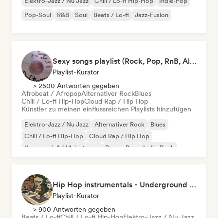
Elektro-Jazz / Nu Jazz
Chill / Lo-fi Hip-Hop
Indie-Pop
Pop-Soul
R&B
Soul
Beats / Lo-fi
Jazz-Fusion
Sexy songs playlist (Rock, Pop, RnB, Alternative, Sad, Mellow and Sensual sounds)
Playlist-Kurator
> 2500 Antworten gegeben
Afrobeat / Afropop
Alternativer Rock
Blues
Chill / Lo-fi Hip-Hop
Cloud Rap / Hip Hop
Künstler zu meinen einflussreichen Playlists hinzufügen
Elektro-Jazz / Nu Jazz
Alternativer Rock
Blues
Chill / Lo-fi Hip-Hop
Cloud Rap / Hip Hop
Kommerziell / Mainstream
Dream Pop
Indie-Rock
Hip Hop instrumentals - Underground boombap & Lo Fi Hip Hop (by Snaap)
Playlist-Kurator
> 900 Antworten gegeben
Beats / Lo-fi
Chill / Lo-fi Hip-Hop
Elektro-Jazz / Nu Jazz