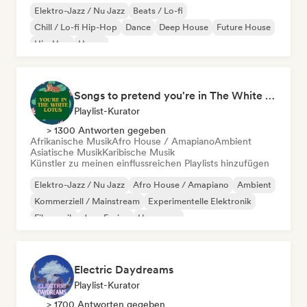
Elektro-Jazz / Nu Jazz
Beats / Lo-fi
Chill / Lo-fi Hip-Hop
Dance
Deep House
Future House
Hip-Hop
House
Songs to pretend you're in The White Lotus
Playlist-Kurator
> 1300 Antworten gegeben
Afrikanische Musik
Afro House / Amapiano
Ambient
Asiatische Musik
Karibische Musik
Künstler zu meinen einflussreichen Playlists hinzufügen
Elektro-Jazz / Nu Jazz
Afro House / Amapiano
Ambient
Kommerziell / Mainstream
Experimentelle Elektronik
Filmmusik
Jazz-Fusion
Hyperpop
Electric Daydreams
Playlist-Kurator
> 1700 Antworten gegeben