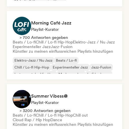
Melodic & Progressive House
Organischer House / Downtempo
Morning Café Jazz
Playlist-Kurator
> 700 Antworten gegeben
Beats / Lo-fi
Chill / Lo-fi Hip-Hop
Elektro-Jazz / Nu Jazz
Experimenteller Jazz
Jazz-Fusion
Künstler zu meinen einflussreichen Playlists hinzufügen
Elektro-Jazz / Nu Jazz
Beats / Lo-fi
Chill / Lo-fi Hip-Hop
Experimenteller Jazz
Jazz-Fusion
Instrumentaler Hip-Hop
Moderner Jazz
Lofi bedroom
Summer Vibess🪩
Playlist-Kurator
> 3200 Antworten gegeben
Beats / Lo-fi
Chill / Lo-fi Hip-Hop
Chill out
Cloud Rap / Hip Hop
Dance
Künstler zu meinen einflussreichen Playlists hinzufügen