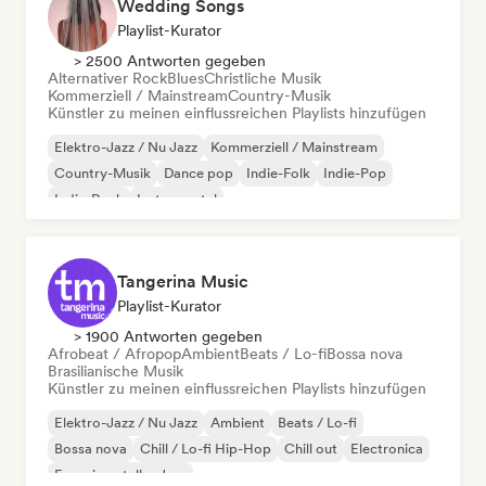
Wedding Songs
Playlist-Kurator
> 2500 Antworten gegeben
Alternativer Rock
Blues
Christliche Musik
Kommerziell / Mainstream
Country-Musik
Künstler zu meinen einflussreichen Playlists hinzufügen
Elektro-Jazz / Nu Jazz
Kommerziell / Mainstream
Country-Musik
Dance pop
Indie-Folk
Indie-Pop
Indie-Rock
Instrumental
Tangerina Music
Playlist-Kurator
> 1900 Antworten gegeben
Afrobeat / Afropop
Ambient
Beats / Lo-fi
Bossa nova
Brasilianische Musik
Künstler zu meinen einflussreichen Playlists hinzufügen
Elektro-Jazz / Nu Jazz
Ambient
Beats / Lo-fi
Bossa nova
Chill / Lo-fi Hip-Hop
Chill out
Electronica
Experimenteller Jazz