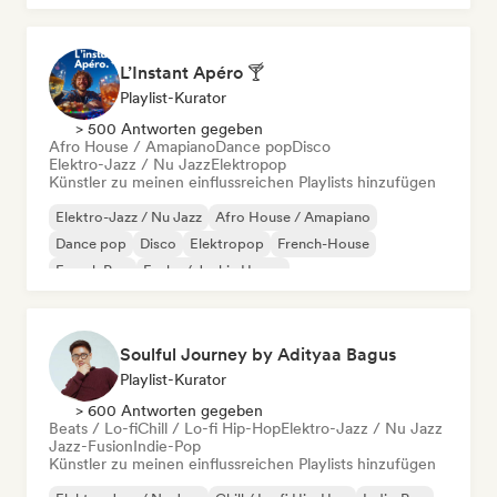
L’Instant Apéro 🍸
Playlist-Kurator
> 500 Antworten gegeben
Afro House / Amapiano
Dance pop
Disco
Elektro-Jazz / Nu Jazz
Elektropop
Künstler zu meinen einflussreichen Playlists hinzufügen
Elektro-Jazz / Nu Jazz
Afro House / Amapiano
Dance pop
Disco
Elektropop
French-House
French Pop
Funky / Jackin House
Soulful Journey by Adityaa Bagus
Playlist-Kurator
> 600 Antworten gegeben
Beats / Lo-fi
Chill / Lo-fi Hip-Hop
Elektro-Jazz / Nu Jazz
Jazz-Fusion
Indie-Pop
Künstler zu meinen einflussreichen Playlists hinzufügen