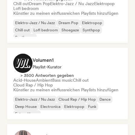
Chill out
Dream Pop
Elektro-Jazz / Nu Jazz
Elektropop
Lofi bedroom
Künstler zu meinen einflussreichen Playlists hinzufügen
Elektro-Jazz / Nu Jazz
Dream Pop
Elektropop
Chill out
Lofi bedroom
Shoegaze
Synthpop
Synthwave
Volumen1
Playlist-Kurator
> 3500 Antworten gegeben
Acid-House
Ambient
Bass music
Chill out
Cloud Rap / Hip Hop
Künstler zu meinen einflussreichen Playlists hinzufügen
Elektro-Jazz / Nu Jazz
Cloud Rap / Hip Hop
Dance
Deep House
Electronica
Elektropop
Funk
Future House