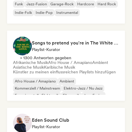
Funk
Jazz-Fusion
Garage-Rock
Hardcore
Hard Rock
Indie-Folk
Indie-Pop
Instrumental
Songs to pretend you're in The White Lotus
Playlist-Kurator
> 1300 Antworten gegeben
Afrikanische Musik
Afro House / Amapiano
Ambient
Asiatische Musik
Karibische Musik
Künstler zu meinen einflussreichen Playlists hinzufügen
Afro House / Amapiano
Ambient
Kommerziell / Mainstream
Elektro-Jazz / Nu Jazz
Experimentelle Elektronik
Filmmusik
Jazz-Fusion
Hyperpop
Eden Sound Club
Playlist-Kurator