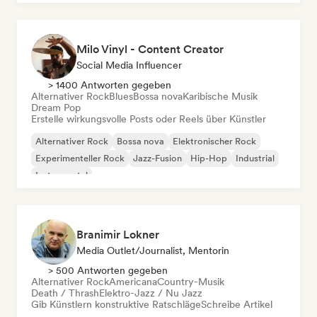
Milo Vinyl - Content Creator
Social Media Influencer
> 1400 Antworten gegeben
Alternativer Rock
Blues
Bossa nova
Karibische Musik
Dream Pop
Erstelle wirkungsvolle Posts oder Reels über Künstler
Alternativer Rock
Bossa nova
Elektronischer Rock
Experimenteller Rock
Jazz-Fusion
Hip-Hop
Industrial
Instrumental
Branimir Lokner
Media Outlet/Journalist, Mentorin
> 500 Antworten gegeben
Alternativer Rock
Americana
Country-Musik
Death / Thrash
Elektro-Jazz / Nu Jazz
Gib Künstlern konstruktive Ratschläge
Schreibe Artikel