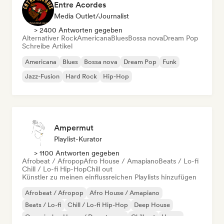
Entre Acordes
Media Outlet/Journalist
> 2400 Antworten gegeben
Alternativer Rock
Americana
Blues
Bossa nova
Dream Pop
Schreibe Artikel
Americana
Blues
Bossa nova
Dream Pop
Funk
Jazz-Fusion
Hard Rock
Hip-Hop
Ampermut
Playlist-Kurator
> 1100 Antworten gegeben
Afrobeat / Afropop
Afro House / Amapiano
Beats / Lo-fi
Chill / Lo-fi Hip-Hop
Chill out
Künstler zu meinen einflussreichen Playlists hinzufügen
Afrobeat / Afropop
Afro House / Amapiano
Beats / Lo-fi
Chill / Lo-fi Hip-Hop
Deep House
Organischer House / Downtempo
Chill out
House