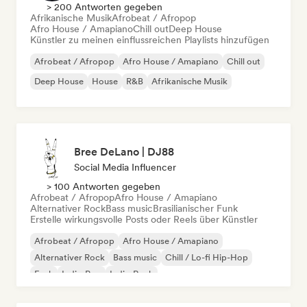
> 200 Antworten gegeben
Afrikanische Musik
Afrobeat / Afropop
Afro House / Amapiano
Chill out
Deep House
Künstler zu meinen einflussreichen Playlists hinzufügen
Afrobeat / Afropop
Afro House / Amapiano
Chill out
Deep House
House
R&B
Afrikanische Musik
Bree DeLano | DJ88
Social Media Influencer
> 100 Antworten gegeben
Afrobeat / Afropop
Afro House / Amapiano
Alternativer Rock
Bass music
Brasilianischer Funk
Erstelle wirkungsvolle Posts oder Reels über Künstler
Afrobeat / Afropop
Afro House / Amapiano
Alternativer Rock
Bass music
Chill / Lo-fi Hip-Hop
Funk
Indie-Pop
Indie-Rock