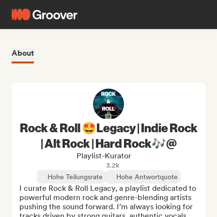
About
Rock & Roll 🤩Legacy | Indie Rock
| Alt Rock | Hard Rock🎶@
Playlist-Kurator
3.2k
Hohe Teilungsrate
Hohe Antwortquote
I curate Rock & Roll Legacy, a playlist dedicated to 
powerful modern rock and genre-blending artists 
pushing the sound forward. I’m always looking for 
tracks driven by strong guitars, authentic vocals, 