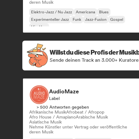
deren Musik
Elektro-Jazz / Nu Jazz
Americana
Blues
Experimenteller Jazz
Funk
Jazz-Fusion
Gospel
Hip-Hop
Willst du diese Profis der Musi
Sende deinen Track an 3.000+ Kuratore
AudioMaze
Label
> 500 Antworten gegeben
Afrikanische Musik
Afrobeat / Afropop
Afro House / Amapiano
Arabische Musik
Asiatische Musik
Nehme Künstler unter Vertrag oder veröffentliche
deren Musik