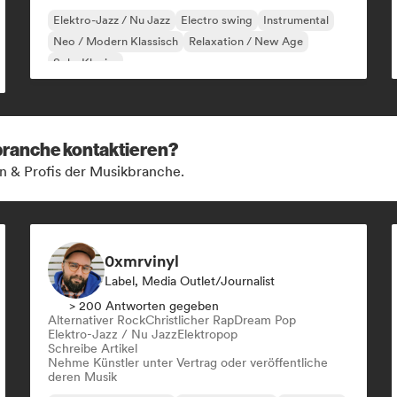
Elektro-Jazz / Nu Jazz
Electro swing
Instrumental
Neo / Modern Klassisch
Relaxation / New Age
Solo-Klavier
kbranche kontaktieren?
n & Profis der Musikbranche.
0xmrvinyl
Label, Media Outlet/Journalist
> 200 Antworten gegeben
Alternativer Rock
Christlicher Rap
Dream Pop
Elektro-Jazz / Nu Jazz
Elektropop
Schreibe Artikel
Nehme Künstler unter Vertrag oder veröffentliche
deren Musik