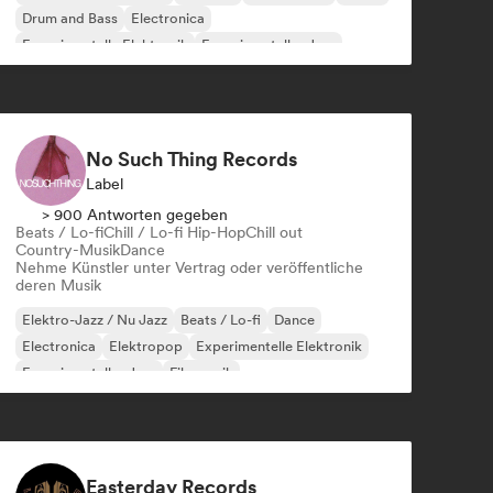
Drum and Bass
Electronica
Experimentelle Elektronik
Experimenteller Jazz
No Such Thing Records
Label
> 900 Antworten gegeben
Beats / Lo-fi
Chill / Lo-fi Hip-Hop
Chill out
Country-Musik
Dance
Nehme Künstler unter Vertrag oder veröffentliche
deren Musik
Elektro-Jazz / Nu Jazz
Beats / Lo-fi
Dance
Electronica
Elektropop
Experimentelle Elektronik
Experimenteller Jazz
Filmmusik
Easterday Records