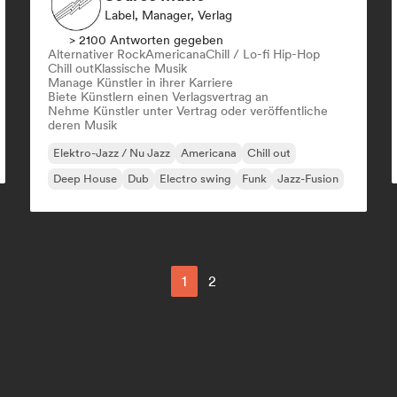
Label, Manager, Verlag
> 2100 Antworten gegeben
Alternativer Rock
Americana
Chill / Lo-fi Hip-Hop
Chill out
Klassische Musik
Manage Künstler in ihrer Karriere
Biete Künstlern einen Verlagsvertrag an
Nehme Künstler unter Vertrag oder veröffentliche
deren Musik
Elektro-Jazz / Nu Jazz
Americana
Chill out
Deep House
Dub
Electro swing
Funk
Jazz-Fusion
1
2