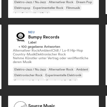
Elektro-Jazz / Nu Jazz
Alternativer Rock
Dream Pop
Elektropop
Experimenteller Rock
Filmmusik
Jazz-Fusion
Hard Rock
NEU
Bumpy Records
Label
< 100 gegebene Antworten
Alternativer Rock
Ambient
Chill / Lo-fi Hip-Hop
Country-Musik
Elektronischer Rock
Nehme Künstler unter Vertrag oder veröffentliche
deren Musik
Elektro-Jazz / Nu Jazz
Alternativer Rock
Ambient
Elektronischer Rock
Experimentelle Elektronik
Experimenteller Jazz
Experimenteller Rock
Indie-Pop
Source Music