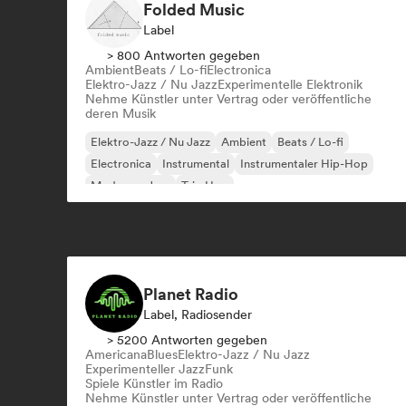
Folded Music
Label
> 800 Antworten gegeben
Ambient
Beats / Lo-fi
Electronica
Elektro-Jazz / Nu Jazz
Experimentelle Elektronik
Nehme Künstler unter Vertrag oder veröffentliche
deren Musik
Elektro-Jazz / Nu Jazz
Ambient
Beats / Lo-fi
Electronica
Instrumental
Instrumentaler Hip-Hop
Moderner Jazz
Trip Hop
Planet Radio
Label, Radiosender
> 5200 Antworten gegeben
Americana
Blues
Elektro-Jazz / Nu Jazz
Experimenteller Jazz
Funk
Spiele Künstler im Radio
Nehme Künstler unter Vertrag oder veröffentliche