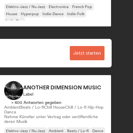
Elektro-Jazz / Nu Jazz
Electronica
French Pop
House
Hyperpop
Indie-Dance
Indie-Folk
Indie-Pop
Jetzt starten
ANOTHER DIMENSION MUSIC
Label
> 400 Antworten gegeben
Ambient
Beats / Lo-fi
Chill House
Chill / Lo-fi Hip-Hop
Dance
Nehme Künstler unter Vertrag oder veröffentliche
deren Musik
Elektro-Jazz / Nu Jazz
Ambient
Beats / Lo-fi
Dance