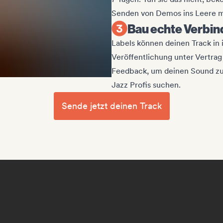
Senden von Demos ins Leere m
Bau echte Verbin
Labels können deinen Track in 
Veröffentlichung unter Vertra
Feedback, um deinen Sound zu
Jazz Profis suchen.
Sende jetzt deinen Track