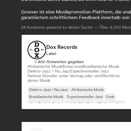
Groover ist eine Musikpromotion-Plattform, die unab
garantiertem schriftlichem Feedback innerhalb von 
28
Kuratoren passend zu deiner Suche — Über 4.000 Musik
Dox Records
Label
> 400 Antworten gegeben
Afrikanische Musik
Bossa nova
Brasilianische Musik
Elektro-Jazz / Nu Jazz
Experimenteller Jazz
Nehme Künstler unter Vertrag oder veröffentliche
deren Musik
Elektro-Jazz / Nu Jazz
Afrikanische Musik
Brasilianische Musik
Experimenteller Jazz
Funk
Jazz-Fusion
Instrumentaler Hip-Hop
Moderner Jazz