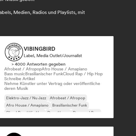
bels, Medien, Radios und Playlists, mit
VIBINGBIRD
Label, Media Outlet/Journalist
> 4000 Antworten gegeben
Afrobeat / Afropop
Afro House / Amapiano
Bass music
Brasilianischer Funk
Cloud Rap / Hip Hop
Schreibe Artikel
Nehme Künstler unter Vertrag oder veröffentliche
deren Musik
Elektro-Jazz / Nu Jazz
Afrobeat / Afropop
Afro House / Amapiano
Brasilianischer Funk
Cloud Rap / Hip Hop
Deep House
Drum and Bass
Funky / Jackin House