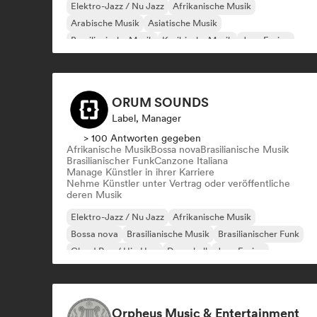
Elektro-Jazz / Nu Jazz
Afrikanische Musik
Arabische Musik
Asiatische Musik
Brasilianische Musik
Karibische Musik
Jazz-Fusion
Indisches Indie
ORUM SOUNDS
Label, Manager
> 100 Antworten gegeben
Afrikanische Musik
Bossa nova
Brasilianische Musik
Brasilianischer Funk
Canzone Italiana
Manage Künstler in ihrer Karriere
Nehme Künstler unter Vertrag oder veröffentliche
deren Musik
Elektro-Jazz / Nu Jazz
Afrikanische Musik
Bossa nova
Brasilianische Musik
Brasilianischer Funk
Cloud Rap / Hip Hop
Dancehall
Jazz-Fusion
Orpheus Music & Entertainment