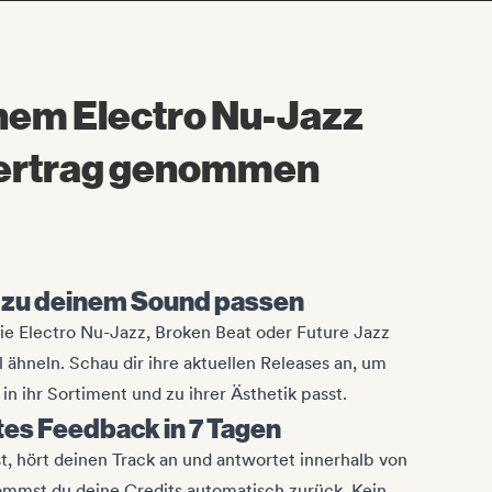
inem Electro Nu-Jazz
Vertrag genommen
e zu deinem Sound passen
die Electro Nu-Jazz, Broken Beat oder Future Jazz
l ähneln. Schau dir ihre aktuellen Releases an, um
in ihr Sortiment und zu ihrer Ästhetik passt.
tes Feedback in 7 Tagen
st, hört deinen Track an und antwortet innerhalb von
kommst du deine Credits automatisch zurück. Kein