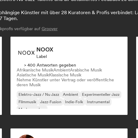
hängige Künstler mit über 28 Kuratoren & Profis verbindet: La
7 Tagen.
profis verfügbar auf
Groover
NOOX
Label
> 400 Antworten gegeben
Afrikanische Musik
Ambient
Arabische Musik
Asiatische Musik
Klassische Musik
Nehme Künstler unter Vertrag oder veröffentliche
deren Musik
Elektro-Jazz / Nu Jazz
Ambient
Experimenteller Jazz
Filmmusik
Jazz-Fusion
Indie-Folk
Instrumental
Moderner Jazz