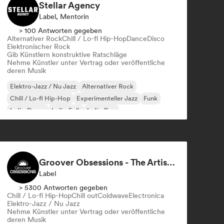
Stellar Agency
Label, Mentorin
> 100 Antworten gegeben
Alternativer Rock
Chill / Lo-fi Hip-Hop
Dance
Disco
Elektronischer Rock
Gib Künstlern konstruktive Ratschläge
Nehme Künstler unter Vertrag oder veröffentliche
deren Musik
Elektro-Jazz / Nu Jazz
Alternativer Rock
Chill / Lo-fi Hip-Hop
Experimenteller Jazz
Funk
Indie-Dance
Indie-Folk
Indie-Pop
Groover Obsessions - The Artist Accelerator
Label
> 5300 Antworten gegeben
Chill / Lo-fi Hip-Hop
Chill out
Coldwave
Electronica
Elektro-Jazz / Nu Jazz
Nehme Künstler unter Vertrag oder veröffentliche
deren Musik