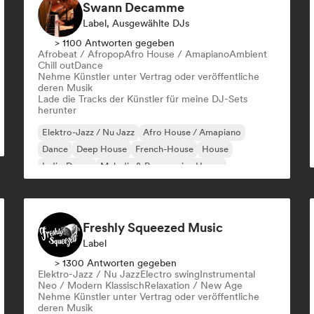
Swann Decamme
Label, Ausgewählte DJs
> 1100 Antworten gegeben
Afrobeat / Afropop
Afro House / Amapiano
Ambient
Chill out
Dance
Nehme Künstler unter Vertrag oder veröffentliche
deren Musik
Lade die Tracks der Künstler für meine DJ-Sets
herunter
Elektro-Jazz / Nu Jazz
Afro House / Amapiano
Dance
Deep House
French-House
House
Indie-Dance
Melodic & Progressive House
Freshly Squeezed Music
Label
> 1300 Antworten gegeben
Elektro-Jazz / Nu Jazz
Electro swing
Instrumental
Neo / Modern Klassisch
Relaxation / New Age
Nehme Künstler unter Vertrag oder veröffentliche
deren Musik