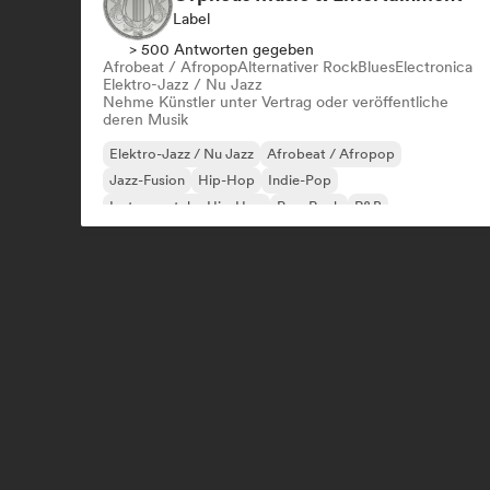
Label
> 500 Antworten gegeben
Afrobeat / Afropop
Alternativer Rock
Blues
Electronica
Elektro-Jazz / Nu Jazz
Nehme Künstler unter Vertrag oder veröffentliche
deren Musik
Elektro-Jazz / Nu Jazz
Afrobeat / Afropop
Jazz-Fusion
Hip-Hop
Indie-Pop
Instrumentaler Hip-Hop
Pop-Rock
R&B