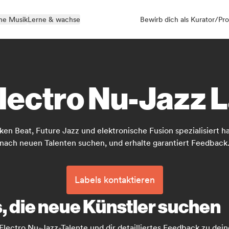
ne Musik
Lerne & wachse
Bewirb dich als Kurator/Pro
lectro Nu-Jazz 
ken Beat, Future Jazz und elektronische Fusion spezialisiert ha
nach neuen Talenten suchen, und erhalte garantiert Feedback
Labels kontaktieren
, die neue Künstler suchen
 Electro Nu-Jazz-Talente und dir detailliertes Feedback zu dei