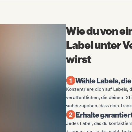
Wie du von e
Label unter 
wirst
Wähle Labels, di
Konzentriere dich auf Labels, 
veröffentlichen, die deinem Sti
sicherzugehen, dass dein Track 
Erhalte garantier
Jedes Label, das du kontaktier
7 Tagen. Tun sie das nicht, be