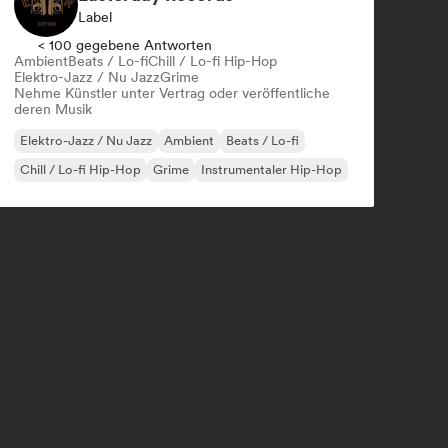
Label
< 100 gegebene Antworten
Ambient
Beats / Lo-fi
Chill / Lo-fi Hip-Hop
Elektro-Jazz / Nu Jazz
Grime
Nehme Künstler unter Vertrag oder veröffentliche
deren Musik
Elektro-Jazz / Nu Jazz
Ambient
Beats / Lo-fi
Chill / Lo-fi Hip-Hop
Grime
Instrumentaler Hip-Hop