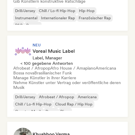
Gib Künstlern konstruktive Ratschläge
Drill/Jersey
Chill / Lo-fi Hip-Hop
Hip-Hop
Instrumental
Internationaler Rap
Französischer Rap
R&B
Reggae
NEU
Voreal Music Label
Label, Manager
< 100 gegebene Antworten
Afrobeat / Afropop
Afro House / Amapiano
Americana
Bossa nova
Brasilianischer Funk
Manage Künstler in ihrer Karriere
Nehme Künstler unter Vertrag oder veröffentliche deren
Musik
Drill/Jersey
Afrobeat / Afropop
Americana
Chill / Lo-fi Hip-Hop
Cloud Rap / Hip Hop
Country-Musik
Dance
Disco
Khushboo Verma