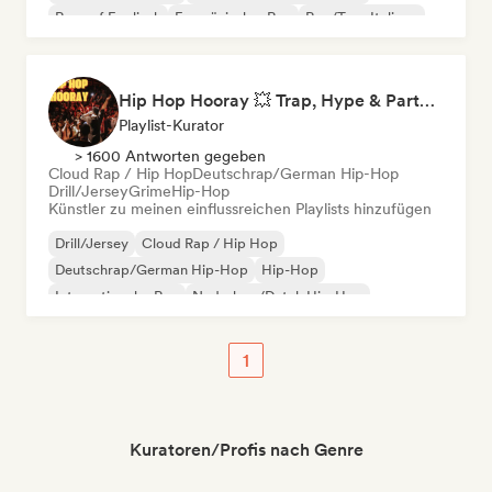
Rap auf Englisch
Französischer Rap
Rap/Trap Italiano
Hip Hop Hooray 💥 Trap, Hype & Party Rap Bangers
Playlist-Kurator
> 1600 Antworten gegeben
Cloud Rap / Hip Hop
Deutschrap/German Hip-Hop
Drill/Jersey
Grime
Hip-Hop
Künstler zu meinen einflussreichen Playlists hinzufügen
Drill/Jersey
Cloud Rap / Hip Hop
Deutschrap/German Hip-Hop
Hip-Hop
Internationaler Rap
Nederhop/Dutch Hip-Hop
Rap auf Englisch
Französischer Rap
1
Kuratoren/Profis nach Genre