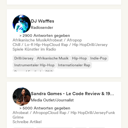
DJ Waffles
Radiosender
> 2900 Antworten gegeben
Afrikanische Musik
Afrobeat / Afropop
Chill / Lo-fi Hip-Hop
Cloud Rap / Hip Hop
Drill/Jersey
Spiele Künstler im Radio
Drill/Jersey
Afrikanische Musik
Hip-Hop
Indie-Pop
Instrumentaler Hip-Hop
Internationaler Rap
Rap auf Englisch
R&B
Sandra Gomes - Le Code Review & 1993initiales
Media Outlet/Journalist
> 5000 Antworten gegeben
Afrobeat / Afropop
Cloud Rap / Hip Hop
Drill/Jersey
Funk
Grime
Schreibe Artikel