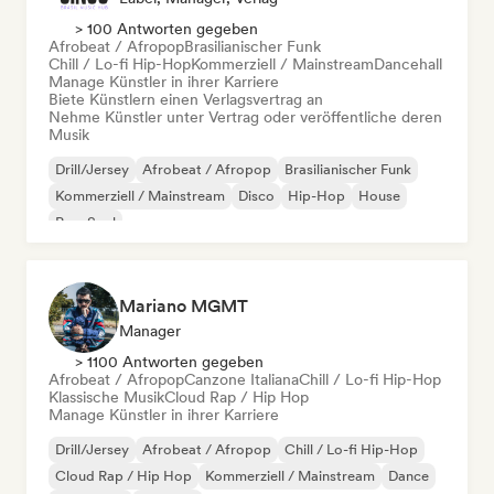
> 100 Antworten gegeben
Afrobeat / Afropop
Brasilianischer Funk
Chill / Lo-fi Hip-Hop
Kommerziell / Mainstream
Dancehall
Manage Künstler in ihrer Karriere
Biete Künstlern einen Verlagsvertrag an
Nehme Künstler unter Vertrag oder veröffentliche deren
Musik
Drill/Jersey
Afrobeat / Afropop
Brasilianischer Funk
Kommerziell / Mainstream
Disco
Hip-Hop
House
Pop-Soul
Mariano MGMT
Manager
> 1100 Antworten gegeben
Afrobeat / Afropop
Canzone Italiana
Chill / Lo-fi Hip-Hop
Klassische Musik
Cloud Rap / Hip Hop
Manage Künstler in ihrer Karriere
Drill/Jersey
Afrobeat / Afropop
Chill / Lo-fi Hip-Hop
Cloud Rap / Hip Hop
Kommerziell / Mainstream
Dance