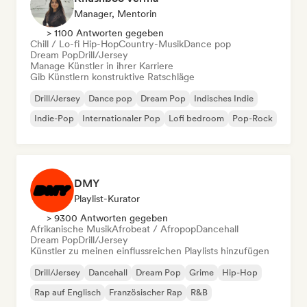
Manager, Mentorin
> 1100 Antworten gegeben
Chill / Lo-fi Hip-Hop
Country-Musik
Dance pop
Dream Pop
Drill/Jersey
Manage Künstler in ihrer Karriere
Gib Künstlern konstruktive Ratschläge
Drill/Jersey
Dance pop
Dream Pop
Indisches Indie
Indie-Pop
Internationaler Pop
Lofi bedroom
Pop-Rock
DMY
Playlist-Kurator
> 9300 Antworten gegeben
Afrikanische Musik
Afrobeat / Afropop
Dancehall
Dream Pop
Drill/Jersey
Künstler zu meinen einflussreichen Playlists hinzufügen
Drill/Jersey
Dancehall
Dream Pop
Grime
Hip-Hop
Rap auf Englisch
Französischer Rap
R&B