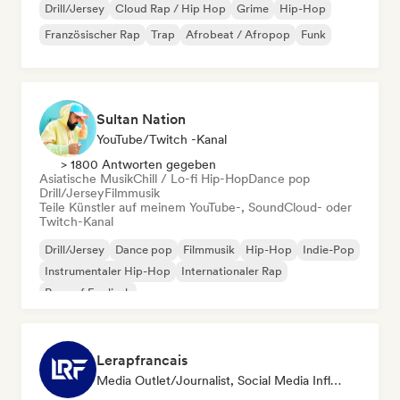
Drill/Jersey
Cloud Rap / Hip Hop
Grime
Hip-Hop
Französischer Rap
Trap
Afrobeat / Afropop
Funk
Sultan Nation
YouTube/Twitch -Kanal
> 1800 Antworten gegeben
Asiatische Musik
Chill / Lo-fi Hip-Hop
Dance pop
Drill/Jersey
Filmmusik
Teile Künstler auf meinem YouTube-, SoundCloud- oder
Twitch-Kanal
Drill/Jersey
Dance pop
Filmmusik
Hip-Hop
Indie-Pop
Instrumentaler Hip-Hop
Internationaler Rap
Rap auf Englisch
Lerapfrancais
Media Outlet/Journalist, Social Media Influencer