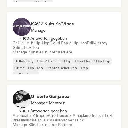
Dance pop
Hip-Hop
KAV / Kultur'a'Vibes
Manager
> 100 Antworten gegeben
Chill / Lo-fi Hip-Hop
Cloud Rap / Hip Hop
Drill/Jersey
Grime
Hip-Hop
Manage Künstler in ihrer Karriere
Drill/Jersey
Chill / Lo-fi Hip-Hop
Cloud Rap / Hip Hop
Grime
Hip-Hop
Französischer Rap
Trap
Lofi bedroom
Gilberto Ganjaboa
Manager, Mentorin
> 100 Antworten gegeben
Afrobeat / Afropop
Afro House / Amapiano
Beats / Lo-fi
Brasilianische Musik
Brasilianischer Funk
Manage Künstler in ihrer Karriere