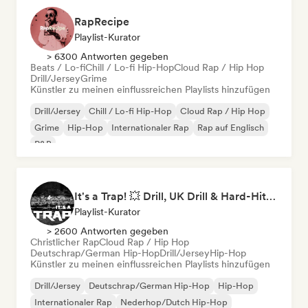
RapRecipe
Playlist-Kurator
> 6300 Antworten gegeben
Beats / Lo-fi
Chill / Lo-fi Hip-Hop
Cloud Rap / Hip Hop
Drill/Jersey
Grime
Künstler zu meinen einflussreichen Playlists hinzufügen
Drill/Jersey
Chill / Lo-fi Hip-Hop
Cloud Rap / Hip Hop
Grime
Hip-Hop
Internationaler Rap
Rap auf Englisch
R&B
It's a Trap! 💥 Drill, UK Drill & Hard-Hitting Trap
Playlist-Kurator
> 2600 Antworten gegeben
Christlicher Rap
Cloud Rap / Hip Hop
Deutschrap/German Hip-Hop
Drill/Jersey
Hip-Hop
Künstler zu meinen einflussreichen Playlists hinzufügen
Drill/Jersey
Deutschrap/German Hip-Hop
Hip-Hop
Internationaler Rap
Nederhop/Dutch Hip-Hop