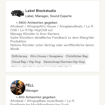
Label Blockstudio
Label, Manager, Sound Experte
> 3400 Antworten gegeben
Afrobeat / Afropop
Afro House / Amapiano
Beats / Lo-fi
Chill / Lo-fi Hip-Hop
Chill out
Manage Künstler in ihrer Karriere
Gebe Künstlern detailliertes Feedback zu dem Klang/der
Produktion
Nehme Künstler unter Vertrag oder veröffentliche deren
Musik
Drill/Jersey
Afro House / Amapiano
Christlicher Rap
Cloud Rap / Hip Hop
Deutschrap/German Hip-Hop
Grime
Hip-Hop
Instrumentaler Hip-Hop
FELL
Manager
> 300 Antworten gegeben
Afrobeat / Afropop
Bass music
Beats / Lo-fi
Brasilianische Musik
Brasilianischer Funk