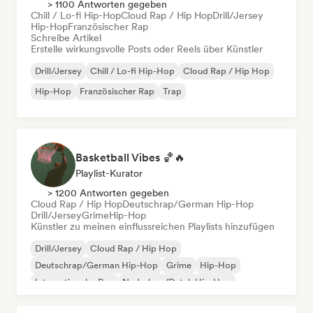
> 1100 Antworten gegeben
Chill / Lo-fi Hip-Hop
Cloud Rap / Hip Hop
Drill/Jersey
Hip-Hop
Französischer Rap
Schreibe Artikel
Erstelle wirkungsvolle Posts oder Reels über Künstler
Drill/Jersey
Chill / Lo-fi Hip-Hop
Cloud Rap / Hip Hop
Hip-Hop
Französischer Rap
Trap
Basketball Vibes 🏀🔥
Playlist-Kurator
> 1200 Antworten gegeben
Cloud Rap / Hip Hop
Deutschrap/German Hip-Hop
Drill/Jersey
Grime
Hip-Hop
Künstler zu meinen einflussreichen Playlists hinzufügen
Drill/Jersey
Cloud Rap / Hip Hop
Deutschrap/German Hip-Hop
Grime
Hip-Hop
Internationaler Rap
Nederhop/Dutch Hip-Hop
Rap auf Englisch