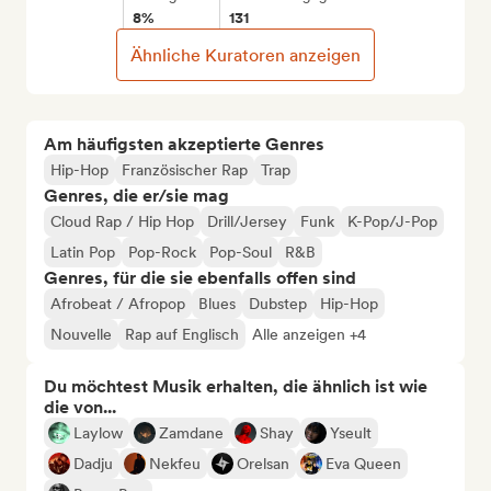
8%
131
Ähnliche Kuratoren anzeigen
Am häufigsten akzeptierte Genres
Hip-Hop
Französischer Rap
Trap
Genres, die er/sie mag
Cloud Rap / Hip Hop
Drill/Jersey
Funk
K-Pop/J-Pop
Latin Pop
Pop-Rock
Pop-Soul
R&B
Genres, für die sie ebenfalls offen sind
Afrobeat / Afropop
Blues
Dubstep
Hip-Hop
Nouvelle
Rap auf Englisch
Alle anzeigen +4
Du möchtest Musik erhalten, die ähnlich ist wie
die von...
Laylow
Zamdane
Shay
Yseult
Dadju
Nekfeu
Orelsan
Eva Queen