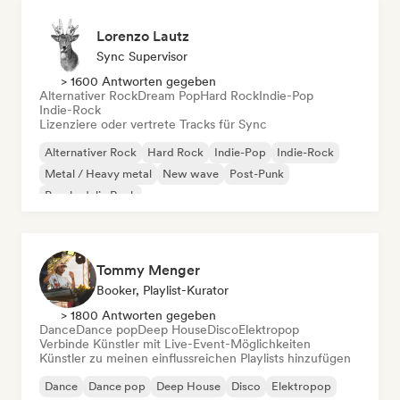
Lorenzo Lautz
Sync Supervisor
> 1600 Antworten gegeben
Alternativer Rock
Dream Pop
Hard Rock
Indie-Pop
Indie-Rock
Lizenziere oder vertrete Tracks für Sync
Alternativer Rock
Hard Rock
Indie-Pop
Indie-Rock
Metal / Heavy metal
New wave
Post-Punk
Psychedelic Rock
Tommy Menger
Booker, Playlist-Kurator
> 1800 Antworten gegeben
Dance
Dance pop
Deep House
Disco
Elektropop
Verbinde Künstler mit Live-Event-Möglichkeiten
Künstler zu meinen einflussreichen Playlists hinzufügen
Dance
Dance pop
Deep House
Disco
Elektropop