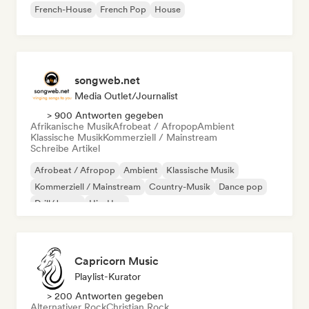
French-House
French Pop
House
songweb.net
Media Outlet/Journalist
> 900 Antworten gegeben
Afrikanische Musik
Afrobeat / Afropop
Ambient
Klassische Musik
Kommerziell / Mainstream
Schreibe Artikel
Afrobeat / Afropop
Ambient
Klassische Musik
Kommerziell / Mainstream
Country-Musik
Dance pop
Drill/Jersey
Hip-Hop
Capricorn Music
Playlist-Kurator
> 200 Antworten gegeben
Alternativer Rock
Christian Rock