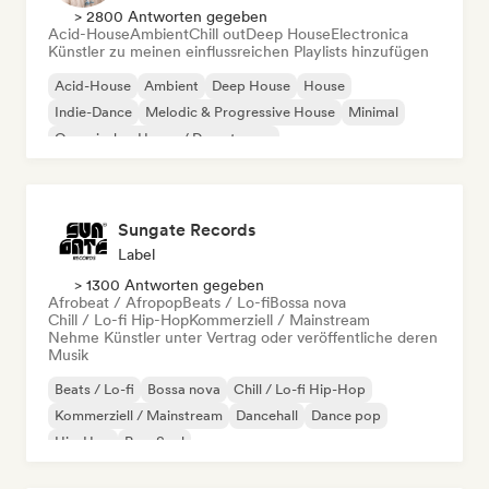
> 2800 Antworten gegeben
Acid-House
Ambient
Chill out
Deep House
Electronica
Künstler zu meinen einflussreichen Playlists hinzufügen
Acid-House
Ambient
Deep House
House
Indie-Dance
Melodic & Progressive House
Minimal
Organischer House / Downtempo
Sungate Records
Label
> 1300 Antworten gegeben
Afrobeat / Afropop
Beats / Lo-fi
Bossa nova
Chill / Lo-fi Hip-Hop
Kommerziell / Mainstream
Nehme Künstler unter Vertrag oder veröffentliche deren
Musik
Beats / Lo-fi
Bossa nova
Chill / Lo-fi Hip-Hop
Kommerziell / Mainstream
Dancehall
Dance pop
Hip-Hop
Pop-Soul