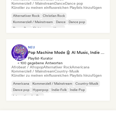
Kommerziell / Mainstream
Dance
Dance pop
Künstler zu meinen einflussreichen Playlists hinzufügen
Alternativer Rock
Christian Rock
Kommerziell / Mainstream
Dance
Dance pop
Dream Pop
Elektropop
House
NEU
Pop Machine Mode 🤖 AI Music, Indie Pop & Dream Pop
Playlist-Kurator
< 100 gegebene Antworten
Afrobeat / Afropop
Alternativer Rock
Americana
Kommerziell / Mainstream
Country-Musik
Künstler zu meinen einflussreichen Playlists hinzufügen
Americana
Kommerziell / Mainstream
Country-Musik
Dance pop
Hyperpop
Indie-Folk
Indie-Pop
Internationaler Pop