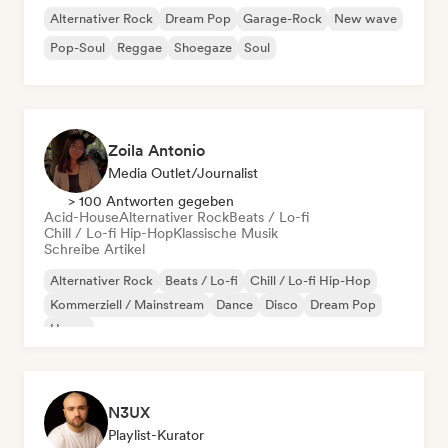
Alternativer Rock
Dream Pop
Garage-Rock
New wave
Pop-Soul
Reggae
Shoegaze
Soul
Zoila Antonio
Media Outlet/Journalist
> 100 Antworten gegeben
Acid-House
Alternativer Rock
Beats / Lo-fi
Chill / Lo-fi Hip-Hop
Klassische Musik
Schreibe Artikel
Alternativer Rock
Beats / Lo-fi
Chill / Lo-fi Hip-Hop
Kommerziell / Mainstream
Dance
Disco
Dream Pop
House
N3UX
Playlist-Kurator