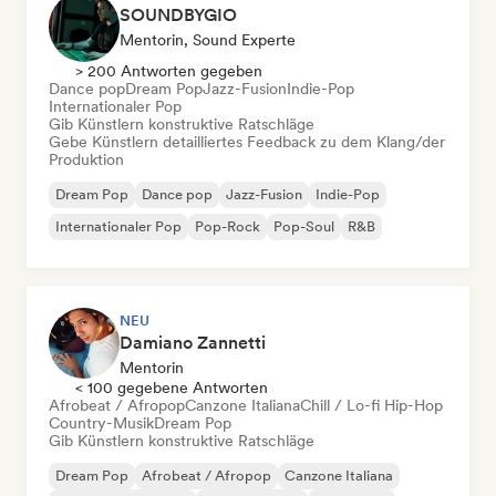
SOUNDBYGIO
Mentorin, Sound Experte
> 200 Antworten gegeben
Dance pop
Dream Pop
Jazz-Fusion
Indie-Pop
Internationaler Pop
Gib Künstlern konstruktive Ratschläge
Gebe Künstlern detailliertes Feedback zu dem Klang/der
Produktion
Dream Pop
Dance pop
Jazz-Fusion
Indie-Pop
Internationaler Pop
Pop-Rock
Pop-Soul
R&B
NEU
Damiano Zannetti
Mentorin
< 100 gegebene Antworten
Afrobeat / Afropop
Canzone Italiana
Chill / Lo-fi Hip-Hop
Country-Musik
Dream Pop
Gib Künstlern konstruktive Ratschläge
Dream Pop
Afrobeat / Afropop
Canzone Italiana