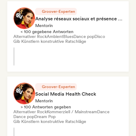
Groover-Experten
Analyse réseaux sociaux et présence en ligne
Mentorin
< 100 gegebene Antworten
Alternativer Rock
Ambient
Blues
Dance pop
Disco
Gib Künstlern konstruktive Ratschläge
Groover-Experten
Social Media Health Check
Mentorin
> 100 Antworten gegeben
Alternativer Rock
Kommerziell / Mainstream
Dance
Dance pop
Dream Pop
Gib Künstlern konstruktive Ratschläge