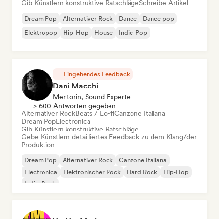
Gib Künstlern konstruktive Ratschläge
Schreibe Artikel
Dream Pop
Alternativer Rock
Dance
Dance pop
Elektropop
Hip-Hop
House
Indie-Pop
Eingehendes Feedback
Dani Macchi
Mentorin, Sound Experte
> 600 Antworten gegeben
Alternativer Rock
Beats / Lo-fi
Canzone Italiana
Dream Pop
Electronica
Gib Künstlern konstruktive Ratschläge
Gebe Künstlern detailliertes Feedback zu dem Klang/der
Produktion
Dream Pop
Alternativer Rock
Canzone Italiana
Electronica
Elektronischer Rock
Hard Rock
Hip-Hop
Indie-Rock