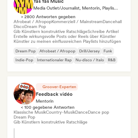
Yas Yas Music
Media Outlet/Journalist, Mentorin, Playlist-Kurator, Social Media Influencer
> 2800 Antworten gegeben
Afrobeat / Afropop
Kommerziell / Mainstream
Dancehall
Disco
Dream Pop
Gib Künstlern konstruktive Ratschläge
Schreibe Artikel
Erstelle wirkungsvolle Posts oder Reels über Künstler
Künstler zu meinen einflussreichen Playlists hinzufügen
Dream Pop
Afrobeat / Afropop
Drill/Jersey
Funk
Indie-Pop
Internationaler Rap
Nu-disco / Italo
R&B
Groover-Experten
Feedback vidéo
Mentorin
< 100 gegebene Antworten
Klassische Musik
Country-Musik
Dance
Dance pop
Dream Pop
Gib Künstlern konstruktive Ratschläge