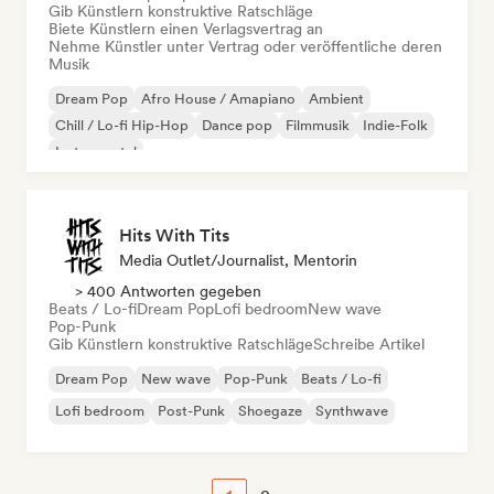
Gib Künstlern konstruktive Ratschläge
Biete Künstlern einen Verlagsvertrag an
Nehme Künstler unter Vertrag oder veröffentliche deren
Musik
Dream Pop
Afro House / Amapiano
Ambient
Chill / Lo-fi Hip-Hop
Dance pop
Filmmusik
Indie-Folk
Instrumental
Hits With Tits
Media Outlet/Journalist, Mentorin
> 400 Antworten gegeben
Beats / Lo-fi
Dream Pop
Lofi bedroom
New wave
Pop-Punk
Gib Künstlern konstruktive Ratschläge
Schreibe Artikel
Dream Pop
New wave
Pop-Punk
Beats / Lo-fi
Lofi bedroom
Post-Punk
Shoegaze
Synthwave