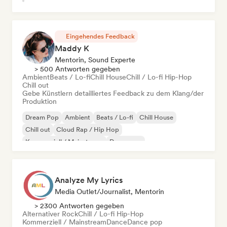
Eingehendes Feedback
Maddy K
Mentorin, Sound Experte
> 500 Antworten gegeben
Ambient
Beats / Lo-fi
Chill House
Chill / Lo-fi Hip-Hop
Chill out
Gebe Künstlern detailliertes Feedback zu dem Klang/der
Produktion
Dream Pop
Ambient
Beats / Lo-fi
Chill House
Chill out
Cloud Rap / Hip Hop
Kommerziell / Mainstream
Dance pop
Analyze My Lyrics
Media Outlet/Journalist, Mentorin
> 2300 Antworten gegeben
Alternativer Rock
Chill / Lo-fi Hip-Hop
Kommerziell / Mainstream
Dance
Dance pop