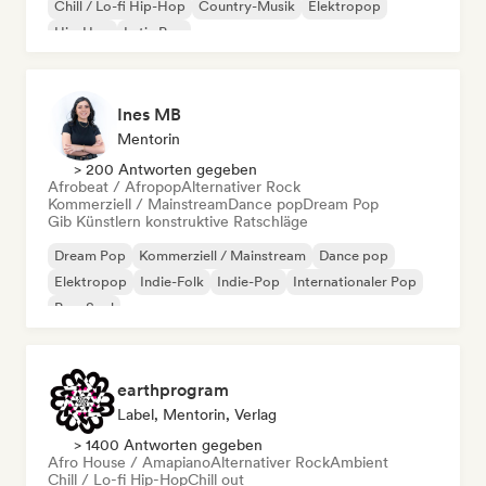
Chill / Lo-fi Hip-Hop
Country-Musik
Elektropop
Hip-Hop
Latin Pop
Ines MB
Mentorin
> 200 Antworten gegeben
Afrobeat / Afropop
Alternativer Rock
Kommerziell / Mainstream
Dance pop
Dream Pop
Gib Künstlern konstruktive Ratschläge
Dream Pop
Kommerziell / Mainstream
Dance pop
Elektropop
Indie-Folk
Indie-Pop
Internationaler Pop
Pop-Soul
earthprogram
Label, Mentorin, Verlag
> 1400 Antworten gegeben
Afro House / Amapiano
Alternativer Rock
Ambient
Chill / Lo-fi Hip-Hop
Chill out