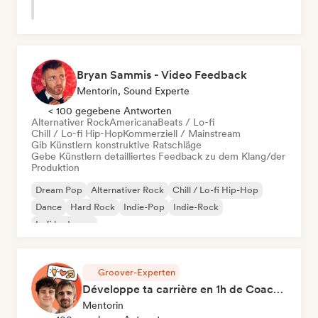
Bryan Sammis - Video Feedback
Mentorin, Sound Experte
< 100 gegebene Antworten
Alternativer Rock
Americana
Beats / Lo-fi
Chill / Lo-fi Hip-Hop
Kommerziell / Mainstream
Gib Künstlern konstruktive Ratschläge
Gebe Künstlern detailliertes Feedback zu dem Klang/der
Produktion
Dream Pop
Alternativer Rock
Chill / Lo-fi Hip-Hop
Dance
Hard Rock
Indie-Pop
Indie-Rock
Lofi bedroom
Groover-Experten
Développe ta carrière en 1h de Coaching
Mentorin