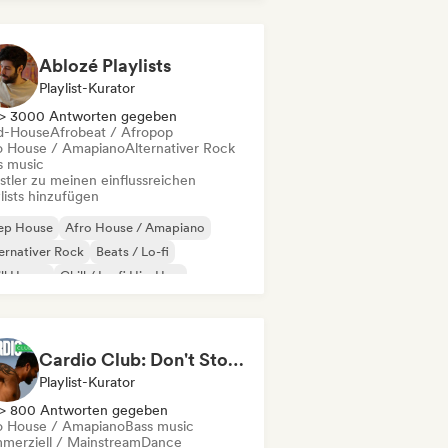
odic & Progressive House
Ablozé Playlists
Playlist-Kurator
> 3000 Antworten gegeben
d-House
Afrobeat / Afropop
o House / Amapiano
Alternativer Rock
s music
stler zu meinen einflussreichen
lists hinzufügen
ep House
Afro House / Amapiano
ernativer Rock
Beats / Lo-fi
ll House
Chill / Lo-fi Hip-Hop
ll out
Dream Pop
Cardio Club: Don't Stop! 💦
Playlist-Kurator
> 800 Antworten gegeben
o House / Amapiano
Bass music
merziell / Mainstream
Dance