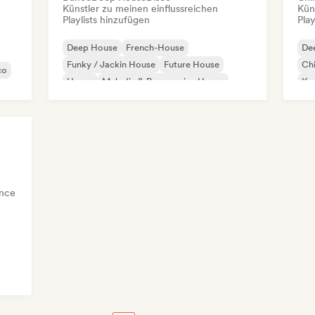
Künstler zu meinen einflussreichen
Kün
Playlists hinzufügen
Play
Deep House
French-House
De
Funky / Jackin House
Future House
Chi
co
House
Melodic & Progressive House
Kom
Minimal
Dr
Organischer House / Downtempo
nce