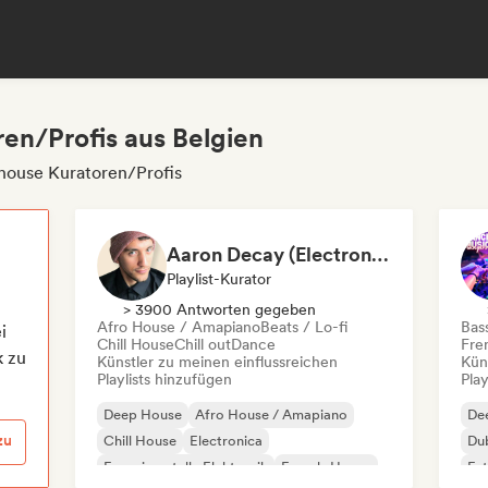
en/Profis aus Belgien
house Kuratoren/Profis
Aaron Decay (Electronic Dream & Chill Electronic Dream playlists)
Playlist-Kurator
> 3900 Antworten gegeben
Afro House / Amapiano
Beats / Lo-fi
Bas
i
Chill House
Chill out
Dance
Fre
k zu
Künstler zu meinen einflussreichen
Kün
Playlists hinzufügen
Play
Deep House
Afro House / Amapiano
De
zu
Chill House
Electronica
Du
Experimentelle Elektronik
French-House
Fu