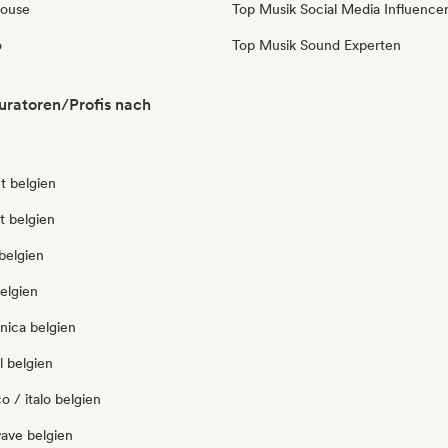
House
Top Musik Social Media Influence
o
Top Musik Sound Experten
uratoren/Profis nach
t belgien
ut belgien
belgien
elgien
nica belgien
l belgien
o / italo belgien
ave belgien