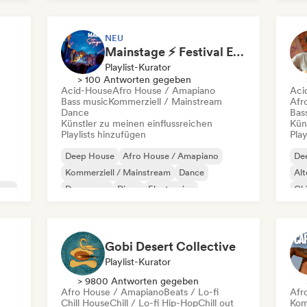
Future House
House
Mel
NEU
Mainstage ⚡ Festival EDM, Big Room & House Anthems
Playlist-Kurator
> 100 Antworten gegeben
Acid-House
Afro House / Amapiano
Aci
Bass music
Kommerziell / Mainstream
Afr
Dance
Bas
Künstler zu meinen einflussreichen
Kün
Playlists hinzufügen
Play
Deep House
Afro House / Amapiano
De
Kommerziell / Mainstream
Dance
Alt
use
Dance pop
Disco
Electronica
Chi
Electro swing
Chi
Gobi Desert Collective
Playlist-Kurator
> 9800 Antworten gegeben
Afro House / Amapiano
Beats / Lo-fi
Afr
Chill House
Chill / Lo-fi Hip-Hop
Chill out
Kom