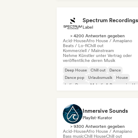
Spectrum Recordings
Label
> 4200 Antworten gegeben
Acid-House
Afro House / Amapiano
Beats / Lo-fi
Chill out
Kommerziell / Mainstream
Nehme Künstler unter Vertrag oder
veröffentliche deren Musik
Deep House
Chill out
Dance
Dance pop
Urlaubsmusik
House
Indie-Dance
Melodic & Progressive Ho
Inmersive Sounds
Playlist-Kurator
> 9300 Antworten gegeben
Acid-House
Afro House / Amapiano
Bass music
Chill House
Chill out