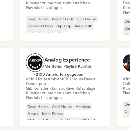
Künstler zu meinen einflussreichen
Dan
Playlists hinzufügen
Kün
Play
Deep House
Beats / Lo-fi
Chill House
De
Drum and Bass
Hip-Hop
Indie-Folk
Da
Indie-Pop
Indie-Rock
El
Analog Experience
Mentorin, Playlist-Kurator
> 2100 Antworten gegeben
Acid-House
Ambient
Chill House
Dance
Afr
Dance pop
Chil
Gib Künstlern konstruktive Ratschläge
Kün
Künstler zu meinen einflussreichen
Play
Playlists hinzufügen
De
Deep House
Acid-House
Ambient
Chi
House
Indie-Dance
Fr
Melodic & Progressive House
Minimal
Tech House