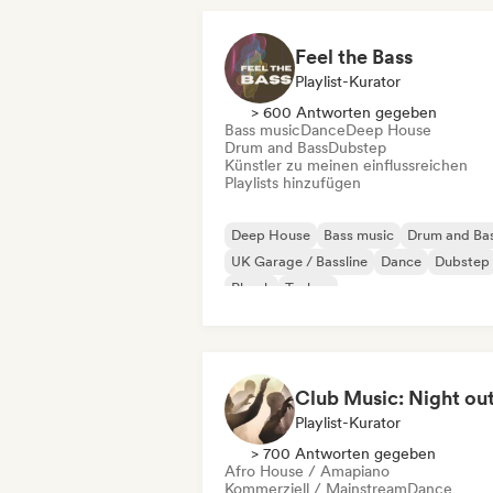
Feel the Bass
Playlist-Kurator
> 600 Antworten gegeben
Bass music
Dance
Deep House
Drum and Bass
Dubstep
Künstler zu meinen einflussreichen
Playlists hinzufügen
Deep House
Bass music
Drum and Ba
UK Garage / Bassline
Dance
Dubstep
Phonk
Techno
Club Music: Night ou
Playlist-Kurator
> 700 Antworten gegeben
Afro House / Amapiano
Kommerziell / Mainstream
Dance