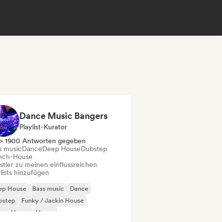
Dance Music Bangers
Playlist-Kurator
> 1900 Antworten gegeben
s music
Dance
Deep House
Dubstep
nch-House
stler zu meinen einflussreichen
lists hinzufügen
ep House
Bass music
Dance
bstep
Funky / Jackin House
ture House
House