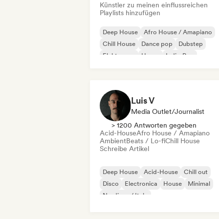
Künstler zu meinen einflussreichen
Playlists hinzufügen
Deep House
Afro House / Amapiano
Chill House
Dance pop
Dubstep
Elektropop
House
Indie-Pop
Luis V
Media Outlet/Journalist
> 1200 Antworten gegeben
Acid-House
Afro House / Amapiano
Ambient
Beats / Lo-fi
Chill House
Schreibe Artikel
Deep House
Acid-House
Chill out
Disco
Electronica
House
Minimal
Nu-disco / Italo