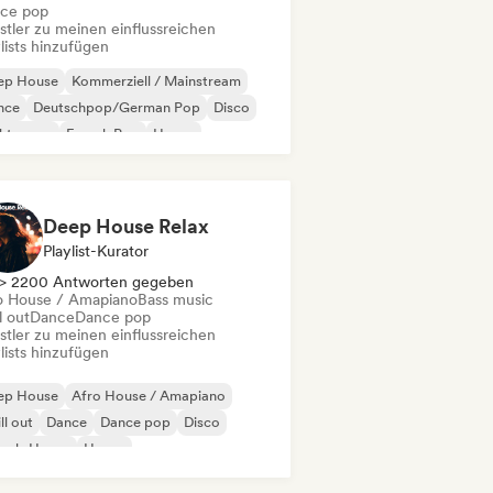
ce pop
stler zu meinen einflussreichen
lists hinzufügen
ep House
Kommerziell / Mainstream
nce
Deutschpop/German Pop
Disco
ektropop
French Pop
House
Deep House Relax
Playlist-Kurator
> 2200 Antworten gegeben
o House / Amapiano
Bass music
l out
Dance
Dance pop
stler zu meinen einflussreichen
lists hinzufügen
ep House
Afro House / Amapiano
ll out
Dance
Dance pop
Disco
ench-House
House