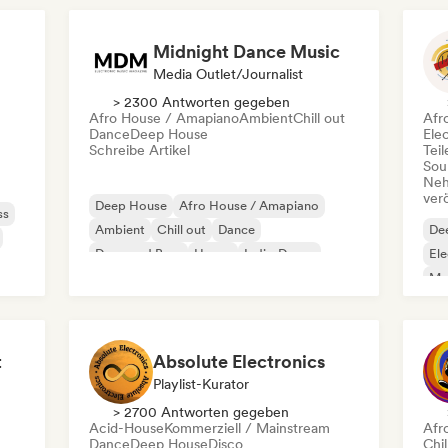
Midnight Dance Music
Media Outlet/Journalist
> 2300 Antworten gegeben
Afro House / Amapiano
Ambient
Chill out
Afr
Dance
Deep House
Ele
Schreibe Artikel
Tei
Sou
Neh
ver
Deep House
Afro House / Amapiano
ss
Ambient
Chill out
Dance
De
Drum and Bass
House
Indie-Dance
Ele
Mel
Or
t
Absolute Electronics
Playlist-Kurator
> 2700 Antworten gegeben
Acid-House
Kommerziell / Mainstream
Afr
Dance
Deep House
Disco
Chi