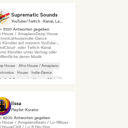
Suprematic Sounds
YouTube/Twitch -Kanal, Label
> 3100 Antworten gegeben
o House / Amapiano
Deep House
ctronica
House
Indie-Dance
le Künstler auf meinem YouTube-,
ndCloud- oder Twitch-Kanal
me Künstler unter Vertrag oder
öffentliche deren Musik
ep House
Afro House / Amapiano
ctronica
House
Indie-Dance
odic & Progressive House
Minimal
ganischer House / Downtempo
lissa
Playlist-Kurator
> 8200 Antworten gegeben
o House / Amapiano
Beats / Lo-fi
Blues
ll House
Chill / Lo-fi Hip-Hop