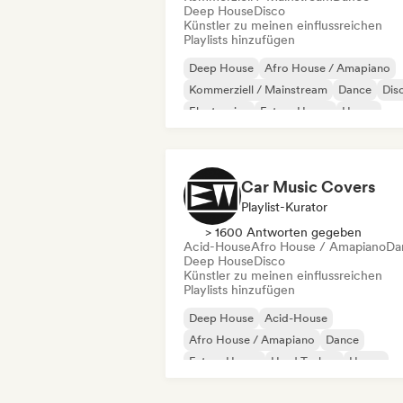
Deep House
Disco
Künstler zu meinen einflussreichen
Playlists hinzufügen
Deep House
Afro House / Amapiano
Kommerziell / Mainstream
Dance
Dis
Electronica
Future House
House
Car Music Covers
Playlist-Kurator
> 1600 Antworten gegeben
Acid-House
Afro House / Amapiano
Da
Deep House
Disco
Künstler zu meinen einflussreichen
Playlists hinzufügen
Deep House
Acid-House
Afro House / Amapiano
Dance
Future House
Hard Techno
House
Phonk