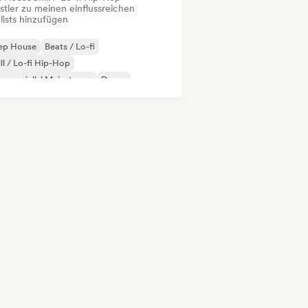
stler zu meinen einflussreichen
lists hinzufügen
ep House
Beats / Lo-fi
ll / Lo-fi Hip-Hop
merziell / Mainstream
Dance
eam Pop
House
Indie-Pop