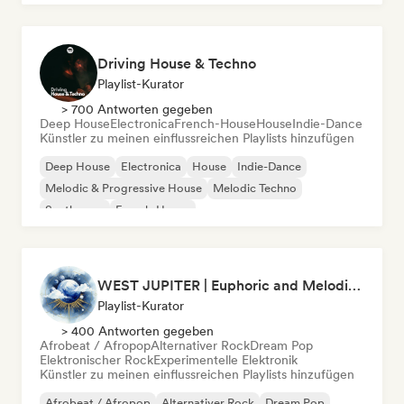
Driving House & Techno
Playlist-Kurator
> 700 Antworten gegeben
Deep House
Electronica
French-House
House
Indie-Dance
Künstler zu meinen einflussreichen Playlists hinzufügen
Deep House
Electronica
House
Indie-Dance
Melodic & Progressive House
Melodic Techno
Synthwave
French-House
WEST JUPITER | Euphoric and Melodic Techno | The Best Indie | Organic House
Playlist-Kurator
> 400 Antworten gegeben
Afrobeat / Afropop
Alternativer Rock
Dream Pop
Elektronischer Rock
Experimentelle Elektronik
Künstler zu meinen einflussreichen Playlists hinzufügen
Afrobeat / Afropop
Alternativer Rock
Dream Pop