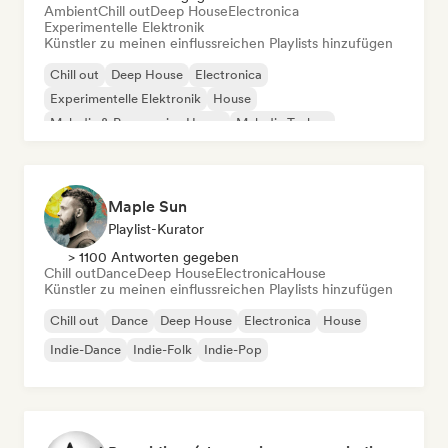
Ambient
Chill out
Deep House
Electronica
Experimentelle Elektronik
Künstler zu meinen einflussreichen Playlists hinzufügen
Chill out
Deep House
Electronica
Experimentelle Elektronik
House
Melodic & Progressive House
Melodic Techno
Organischer House / Downtempo
Maple Sun
Playlist-Kurator
> 1100 Antworten gegeben
Chill out
Dance
Deep House
Electronica
House
Künstler zu meinen einflussreichen Playlists hinzufügen
Chill out
Dance
Deep House
Electronica
House
Indie-Dance
Indie-Folk
Indie-Pop