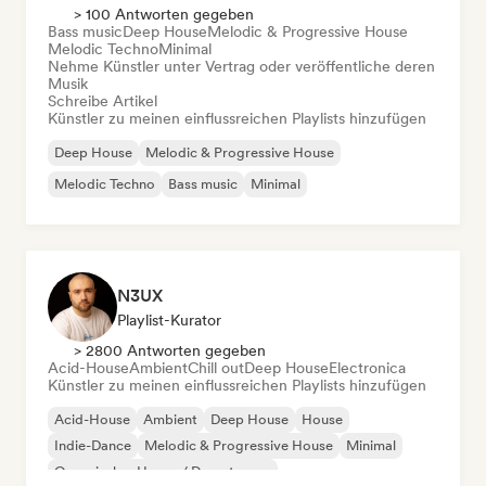
> 100 Antworten gegeben
Bass music
Deep House
Melodic & Progressive House
Melodic Techno
Minimal
Nehme Künstler unter Vertrag oder veröffentliche deren
Musik
Schreibe Artikel
Künstler zu meinen einflussreichen Playlists hinzufügen
Deep House
Melodic & Progressive House
Melodic Techno
Bass music
Minimal
N3UX
Playlist-Kurator
> 2800 Antworten gegeben
Acid-House
Ambient
Chill out
Deep House
Electronica
Künstler zu meinen einflussreichen Playlists hinzufügen
Acid-House
Ambient
Deep House
House
Indie-Dance
Melodic & Progressive House
Minimal
Organischer House / Downtempo