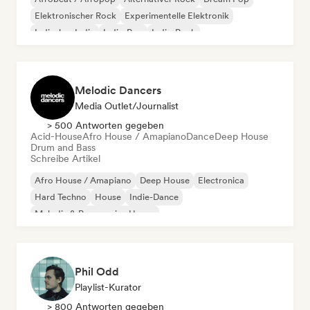
Elektronischer Rock
Experimentelle Elektronik
Indisches Indie
Indie-Pop
Indie-Rock
Melodic Dancers
Media Outlet/Journalist
> 500 Antworten gegeben
Acid-House
Afro House / Amapiano
Dance
Deep House
Drum and Bass
Schreibe Artikel
Afro House / Amapiano
Deep House
Electronica
Hard Techno
House
Indie-Dance
Melodic & Progressive House
Organischer House / Downtempo
Phil Odd
Playlist-Kurator
> 800 Antworten gegeben