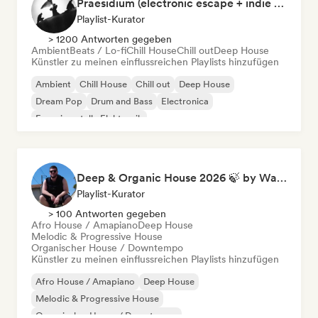
Praesidium (electronic escape + indie electronic + sad songs for doomers)
Playlist-Kurator
> 1200 Antworten gegeben
Ambient
Beats / Lo-fi
Chill House
Chill out
Deep House
Künstler zu meinen einflussreichen Playlists hinzufügen
Ambient
Chill House
Chill out
Deep House
Dream Pop
Drum and Bass
Electronica
Experimentelle Elektronik
Deep & Organic House 2026 🍃 by Waroxe
Playlist-Kurator
> 100 Antworten gegeben
Afro House / Amapiano
Deep House
Melodic & Progressive House
Organischer House / Downtempo
Künstler zu meinen einflussreichen Playlists hinzufügen
Afro House / Amapiano
Deep House
Melodic & Progressive House
Organischer House / Downtempo